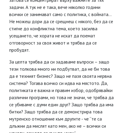
затова се концентрират върху важните за тях
задачи. А тук не е така, вече няколко години
всички се занимават само с политика, с войната...
Не можеш дори да се срещнеш с някого, без да се
стигне до конфликтна тема, което засилва
усещането, че хората не искат да поемат
отговорност за своя живот и трябва да се
пробудят.
За целта трябва да си задаваме въпроси – защо
тези толкова много ни подбутват, да не би това
да е техният бизнес? Защо не пазя своята нервна
система? Тогава всичко си идва на мястото. Да,
политиката е важна и правим избор, одобрявайки
различни програми, но това не значи, че трябва да
се убиваме с думи един друг? Защо трябва да има
битки? Защо трябва да се демонстрира това
мутренско отношение към другите - че “те са
длъжни да мислят като мен, ако не – всички си