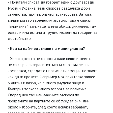
- Приятели спират да говорят един с друг заради
Русия и Украйна, тези спорове разделиха дори
семейства, партии, бизнеспартньорства. Затова,
винаги когато забележим агресия, това е сигнал
“Внимание”, там, където има обиди, унижения, там
едва ли има истина и трудно можем да говорим за
достойнство.
- Кои са най-податливи на манипулации?
- Хората, които не са постигнали нищо в живота,
не са се реализирали, изтъкани са от вътрешни
комплекси, страдат от потиснати емоции, не знаят
как да ги проявят. Например моя приятелка живее
в Англия и казва, че е много учудена защо в
България толкова много говорят за политика.
Според нея там най-важните въпроси по
програмите на партиите се обсъждат 3-4 дни
около изборите, след което всички забравят,