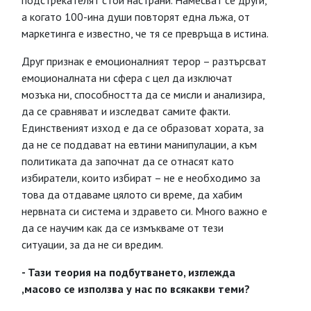
подстрекателят стои настрани. Намесват се други,
а когато 100-ина души повторят една лъжа, от
маркетинга е известно, че тя се превръща в истина.
Друг признак е емоционалният терор – разтърсват
емоционалната ни сфера с цел да изключат
мозъка ни, способността да се мисли и анализира,
да се сравняват и изследват самите факти.
Единственият изход е да се образоват хората, за
да не се поддават на евтини манипулации, а към
политиката да започнат да се отнасят като
избиратели, които избират – не е необходимо за
това да отдаваме цялото си време, да хабим
нервната си система и здравето си. Много важно е
да се научим как да се измъкваме от тези
ситуации, за да не си вредим.
- Тази теория на подбутването, изглежда
,масово се използва у нас по всякакви теми?