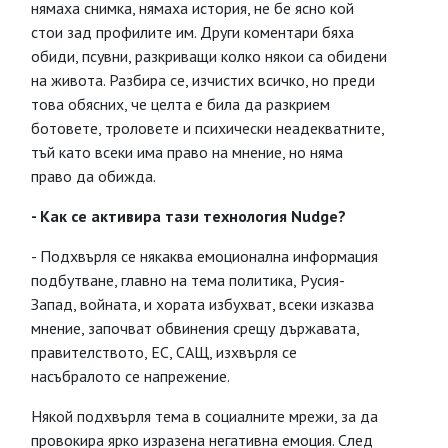
нямаха снимка, нямаха история, не бе ясно кой
стои зад профилите им. Други коментари бяха
обиди, псувни, разкриващи колко някои са обидени
на живота. Разбира се, изчистих всичко, но преди
това обясних, че целта е била да разкрием
ботовете, троловете и психически неадекватните,
тъй като всеки има право на мнение, но няма
право да обижда.
- Как се активира тази технология Nudge?
- Подхвърля се някаква емоционална информация
подбутване, главно на тема политика, Русия-
Запад, войната, и хората избухват, всеки изказва
мнение, започват обвинения срещу държавата,
правителството, ЕС, САЩ, изхвърля се
насъбралото се напрежение.
Някой подхвърля тема в социалните мрежи, за да
провокира ярко изразена негативна емоция. След