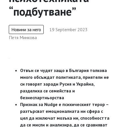
“подбутване”
Новини за него
19 September 2023
Петя Минкова
Отвън се чудят защо в България толкова
много обсъждат политиката, приятели не
си говорят заради Русия и Украйна,
разделиха се семейства и
безнеспартньорства
Признак за Nudge е психическият терор –
разтърсват емоционалната ни сфера с
цел да изключат мозъка ни, способността
да се мисли и анализира, да се сравняват