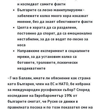
и изследват самите факти
Българите са лесно манипулируеми -
забележете колко много хора изказват
мнение, без да знаят обективните факти
Целта е хората да са разделени,
постоянно да спорят, да са емоционално
нестабилни, за да се водят по-лесно за
носа
Направихме експеримент в социалните
мрежи, за да установим колко са
ботовете, троловете, психически
неадекватните
- Г-жо Балаян, имате ли обяснение как страна
като България, член на ЕС и НАТО, бе избрана
за международен русофилски събор? Според
изследване на Евробарометър 19% от
българите смятат, че Русия се движи в
правилната посока и по този показател сме на