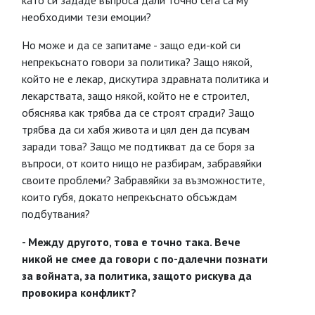
като си зададе въпроса дали точно сега са му
необходими тези емоции?
Но може и да се запитаме - защо еди-кой си
непрекъснато говори за политика? Защо някой,
който не е лекар, дискутира здравната политика и
лекарствата, защо някой, който не е строител,
обяснява как трябва да се строят сгради? Защо
трябва да си хабя живота и цял ден да псувам
заради това? Защо ме подтикват да се боря за
въпроси, от които нищо не разбирам, забравяйки
своите проблеми? Забравяйки за възможностите,
които губя, докато непрекъснато обсъждам
подбутвания?
- Между другото, това е точно така. Вече
никой не смее да говори с по-далечни познати
за войната, за политика, защото рискува да
провокира конфликт?