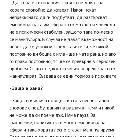
- Да, това е технология, с която не дават на
хората спокойно да живеят. Някои искат
непрекъснато да ги подбутват, да разтърсват
емоционалната им сфера като махало и човек да
не е психически стабилен, защото така по-лесно
се манипулира. В случая не дават възможност на
човек да се успокои. Представете си, че някой
постоянно ви боцка с игла - ще имате рана, но ако
го прави постоянно, тя ще се превърне в сериозен
проблем. Същото е, когато човек непрекъснато го
манипулират. Създава се един тормоз в психиката.
- Защо е рана?
- Защото въвличат обществото в непрестанни
спорове с подбутвания на различни теми и никой
не може да си поеме дъх. Няма пауза. За
съжаление, политиката е много емоционална
сфера и така хората лесно стават манипулируеми.