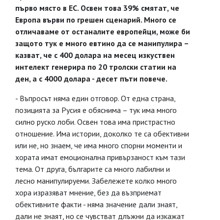
първо място в ЕС. Освен това 39% смятат, че
Европа върви по грешен сценарий. Много се
отличаваме от останалите европейци, може би
защото тук е много евтино да се манипулира –
казват, че с 400 долара на месец изкуствен
интелект генерира по 20 тролски статии на
ден, а с 4000 долара - десет пъти повече.
- Въпросът няма един отговор. От една страна,
позицията за Русия е обяснима – тук има много
силно руско лоби. Освен това има пристрастно
отношение. Има истории, доколко те са обективни
или не, но знаем, че има много спорни моменти и
хората имат емоционална привързаност към тази
тема. От друга, българите са много лабилни и
лесно манипулируеми. Забележете колко много
хора изразяват мнение, без да възприемат
обективните факти - няма значение дали знаят,
дали не знаят, но се чувстват длъжни да изкажат