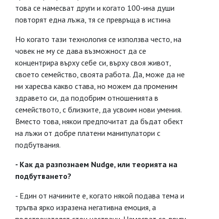
това се намесват други и когато 100-ина души
повторят една лъжа, тя се превръща в истина
Но когато тази технология се използва често, на
човек не му се дава възможност да се
концентрира върху себе си, върху своя живот,
своето семейство, своята работа. Да, може да не
ни харесва какво става, но можем да променим
здравето си, да подобрим отношенията в
семейството, с близките, да усвоим нови умения.
Вместо това, някои предпочитат да бъдат обект
на лъжи от добре платени манипулатори с
подбутвания.
- Как да разпознаем Nudge, или теорията на
подбутването?
- Един от начините е, когато някой подава тема и
тръгва ярко изразена негативна емоция, а