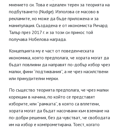
мнението си. Това е идеален терен за теорията на
подбутването (Nudge). Използва се масово в
рекламите, но може да бъде приложена и за
манипулация. Създадена е от икономиста Ричард
Талър през 2017 г. и за този си принос той
получава Нобелова награда.
Концепцията му е част от поведенческата
икономика, която предполага, че хората могат да
бъдат повлияни да направят по-добър избор чрез
малки, фини “подтиквания”, а не чрез насилствени
или принудителни мерки.
По същество теорията предполага, че чрез малки
корекции в начина, по който се представят
изборите, или “рамката”, в която са вплетени,
хората могат да бъдат насочвани към вземане на
по-добри решения, без да чувстват, че свободата
им на избор е компрометирана. Тоест, когато