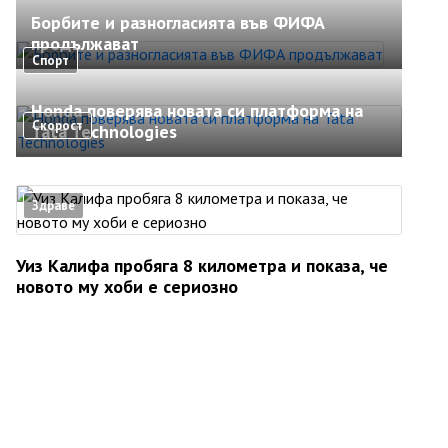
Борбите и разногласията във ФИФА
продължават
Спорт
Honda поверява новата си платформа на
Скорост
Tata Technologies
Здраве
Уиз Калифа пробяга 8 километра и показа, че
новото му хоби е сериозно