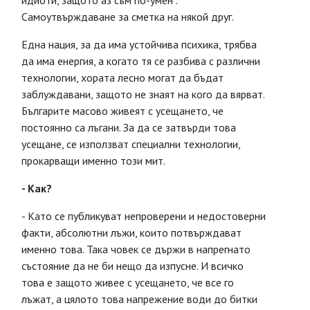
идиоти, защото аз съм по-умен”.
Самоутвърждаване за сметка на някой друг.
Една нация, за да има устойчива психика, трябва
да има енергия, а когато тя се разбива с различни
технологии, хората лесно могат да бъдат
заблуждавани, защото не знаят на кого да вярват.
Българите масово живеят с усещането, че
постоянно са лъгани. За да се затвърди това
усещане, се използват специални технологии,
прокарващи именно този мит.
- Как?
- Като се публикуват непроверени и недостоверни
факти, абсолютни лъжи, които потвърждават
именно това. Така човек се държи в напрегнато
състояние да не би нещо да изпусне. И всичко
това е защото живее с усещането, че все го
лъжат, а цялото това напрежение води до битки