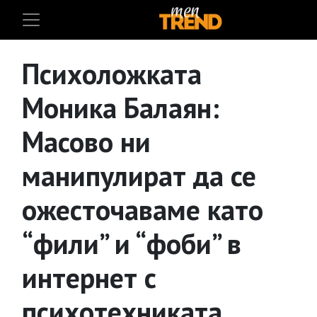
Психоложката
Моника Балаян:
Масово ни
манипулират да се
ожесточаваме като
“фили” и “фоби” в
интернет с
психотехниката