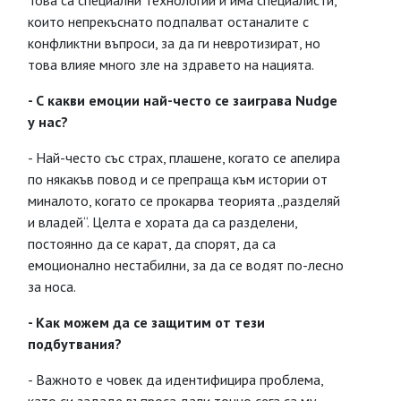
Това са специални технологии и има специалисти,
които непрекъснато подпалват останалите с
конфликтни въпроси, за да ги невротизират, но
това влияе много зле на здравето на нацията.
- С какви емоции най-често се заиграва Nudge
у нас?
- Най-често със страх, плашене, когато се апелира
по някакъв повод и се препраща към истории от
миналото, когато се прокарва теорията „разделяй
и владей“. Целта е хората да са разделени,
постоянно да се карат, да спорят, да са
емоционално нестабилни, за да се водят по-лесно
за носа.
- Как можем да се защитим от тези
подбутвания?
- Важното е човек да идентифицира проблема,