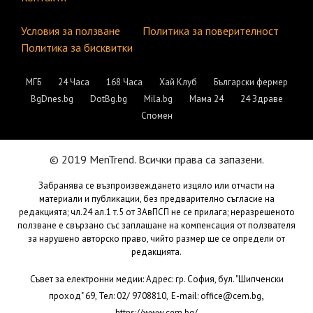
Условия за ползване
Политика за поверителност
Политика за бисквитки
МГБ
24 Часа
168 Часа
Хай Клуб
Български фермер
BgDnes.bg
DotBg.bg
Mila.bg
Мама 24
24 Здраве
Спомен
© 2019 MenTrend. Всички права са запазени.
Забранява се възпроизвеждането изцяло или отчасти на
материали и публикации, без предварително съгласие на
редакцията; чл.24 ал.1 т.5 от ЗАвПСП не се прилага; неразрешеното
ползване е свързано със заплащане на компенсация от ползвателя
за нарушено авторско право, чийто размер ще се определи от
редакцията.
Съвет за електронни медии: Адрес: гр. София, бул. "Шипченски
,
проход" 69, Тел: 02/ 9708810,
E-mail:
office@cem.bg
https://www.cem.bg/