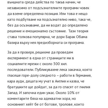
външната среда действа по такъв начин, че
независимо от подсъзнателните програми човек
да вземе определена позиция. Или това е нещо
като подбутване на подсъзнателно ниво, така че,
без да осъзнаваме, да ни водят до определено
решение и емоционално състояние. Тази теория
става толкова популярна, че дори Барак Обама
базира върху нея предизборната си програма.
За да я проверя, решихме да проведем
експеримент в една от страниците ми в
социалните мрежи с около 300 хил.
последователи. Публикувахме лека закачка, която
гласеше горе-долу следното – работи в Германия,
кара ауди, децата му учат в Англия и казва, че
братушките ще дойдат, за да го спасят от гнилия
Запад. И започна един ужас. Около 10% от
коментарите бяха на адекватни хора, но
основният хейт бе от ботове, тролове, които