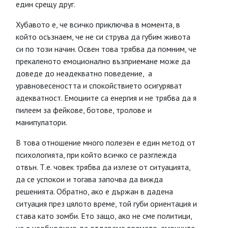
един срещу друг.
Хубавото е, че всичко приключва в момента, в
който осъзнаем, че не си струва да губим живота
си по този начин. Освен това трябва да помним, че
прекаленото емоционално възприемане може да
доведе до неадекватно поведение, а
уравновесеността и спокойствието осигуряват
адекватност. Емоциите са енергия и не трябва да я
пилеем за фейкове, ботове, тролове и
манипулатори.
В това отношение много полезен е един метод от
психологията, при който всичко се разглежда
отвън. Т.е. човек трябва да излезе от ситуацията,
да се успокои и тогава започва да вижда
решенията. Обратно, ако е държан в дадена
ситуация през цялото време, той губи ориентация и
става като зомби. Ето защо, ако не сме политици,