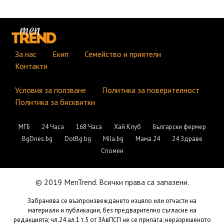
За нас
Екип
Семейство и приятели
Контакти
Условия за ползване
Политика за поверителност
Политика за бисквитки
МГБ
24 Часа
168 Часа
Хай Клуб
Български фермер
BgDnes.bg
DotBg.bg
Mila.bg
Мама 24
24 Здраве
Спомен
© 2019 MenTrend. Всички права са запазени.
Забранява се възпроизвеждането изцяло или отчасти на
материали и публикации, без предварително съгласие на
редакцията; чл.24 ал.1 т.5 от ЗАвПСП не се прилага; неразрешеното