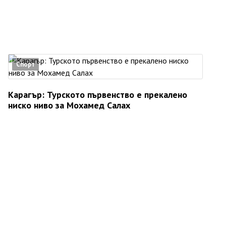
Спорт
Карагър: Турското първенство е прекалено
ниско ниво за Мохамед Салах