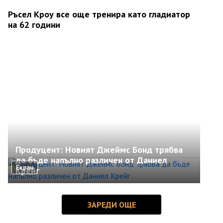
Ръсел Кроу все още тренира като гладиатор
на 62 години
Продуцент: Новият Джеймс Бонд трябва
да бъде напълно различен от Даниел
Екран
Крейг