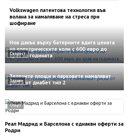
Volkswagen патентова технология във
волана за намаляване на стреса при
шофиране
Нов данък върху батериите вдига цената
на електрическите коли с 600 евро до
Скорост
края на годината
Зелените площи и парковете намаляват
Здраве
риска от диабет тип 2
Спорт
Реал Мадрид и Барселона с еднакви оферти за
Родри