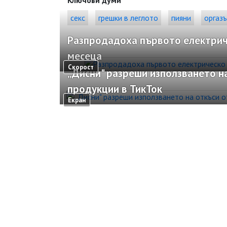
Ключови думи
секс
грешки в леглото
пияни
оргаз
Разпродадоха първото електричес
месеца
Скорост
„Дисни" разреши използването на
продукции в ТикТок
Екран