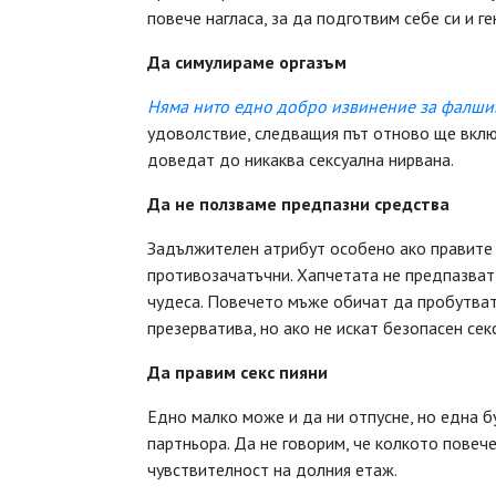
повече нагласа, за да подготвим себе си и 
Да симулираме оргазъм
Няма нито едно добро извинение за фалши
удоволствие, следващия път отново ще вклю
доведат до никаква сексуална нирвана.
Да не ползваме предпазни средства
Задължителен атрибут особено ако правите с
противозачатъчни. Хапчетата не предпазват 
чудеса. Повечето мъже обичат да пробутват
презерватива, но ако не искат безопасен сек
Да правим секс пияни
Едно малко може и да ни отпусне, но една б
партньора. Да не говорим, че колкото повеч
чувствителност на долния етаж.