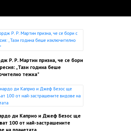
ж Р. Р. Мартин призна, че се бори
ресия: „Тази година беше
ючително тежка"
ардо ди Каприо и Джеф Безос ще
яват 100 от най-застрашените
ве на планетата