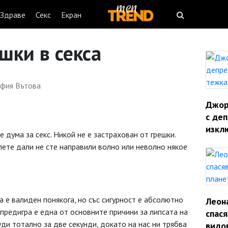
Здраве
Секс
Екран
шки в секса
фия Вътова
Джорд
с деп
изкл
е дума за секс. Никой не е застрахован от грешки.
ете дали не сте направили волно или неволно някое
а е валиден понякога, но със сигурност е абсолютно
Леон
 предигра е една от основните причини за липсата на
спас
ди тотално за две секунди, докато на нас ни трябва
видо