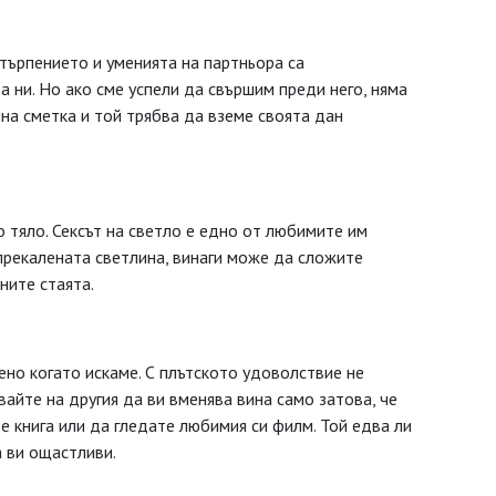
 търпението и уменията на партньора са
 ни. Но ако сме успели да свършим преди него, няма
йна сметка и той трябва да вземе своята дан
 тяло. Сексът на светло е едно от любимите им
 прекалената светлина, винаги може да сложите
ните стаята.
ено когато искаме. С плътското удоволствие не
вайте на другия да ви вменява вина само затова, че
 книга или да гледате любимия си филм. Той едва ли
 ви ощастливи.