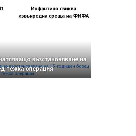
41
Инфантино свиква
извънредна среща на ФИФА
ечатляващо възстановяване на
ед тежка операция