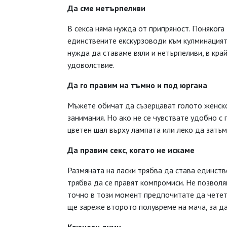
Да сме нетърпеливи
В секса няма нужда от припряност. Понякога
единствените екскурзоводи към кулминацията
нужда да ставаме вяли и нетърпеливи, в кра
удоволствие.
Да го правим на тъмно и под юргана
Мъжете обичат да съзерцават голото женско
занимания. Но ако не се чувствате удобно с
цветен шал върху лампата или леко да затъм
Да правим секс, когато не искаме
Размяната на ласки трябва да става единств
трябва да се правят компромиси. Не позволя
точно в този момент предпочитате да четете
ще зареже второто полувреме на мача, за да