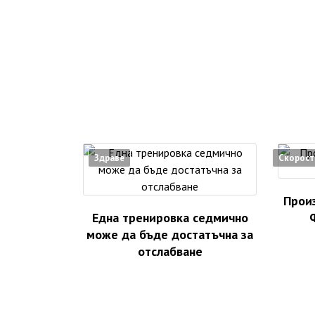
Здраве
Скорост
Произ
Една тренировка седмично
може да бъде достатъчна за
отслабване