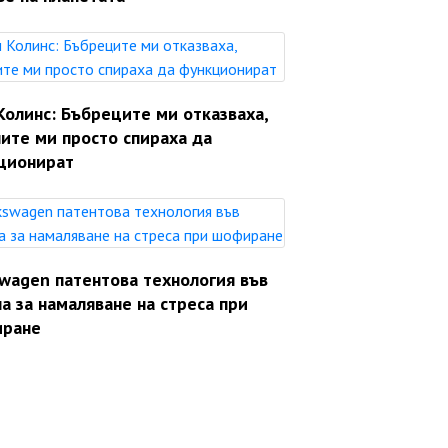
Колинс: Бъбреците ми отказваха,
ите ми просто спираха да
ционират
swagen патентова технология във
а за намаляване на стреса при
ране