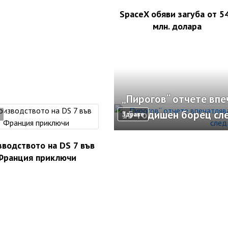
SpaceX обяви загуба от 5
млн. долара
„Пирогов“ отчете вп
15-годишен борец сл
Здраве
водството на DS 7 във
Франция приключи