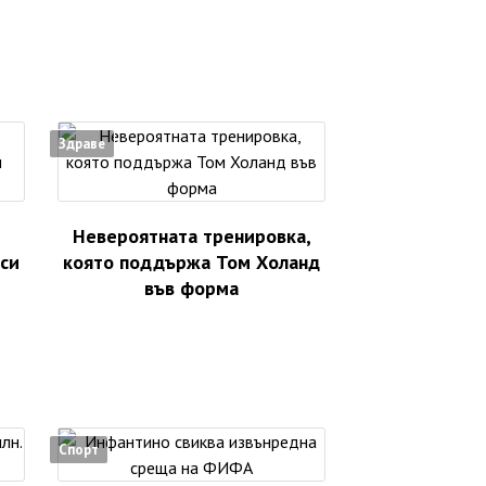
Здраве
Невероятната тренировка,
аси
която поддържа Том Холанд
във форма
Спорт