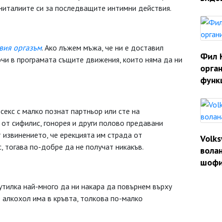
гениталиите си за последващите интимни действия.
вия оргазъм
. Ако лъжем мъжа, че ни е доставил
Фил 
чи в програмата същите движения, които няма да ни
орган
функ
екс с малко познат партньор или сте на
от сифилис, гонорея и други полово предавани
 извинението, че ерекцията им страда от
Volk
с, тогава по-добре да не получат никакъв.
волан
шофи
утилка най-много да ни накара да повърнем върху
е алкохол има в кръвта, толкова по-малко