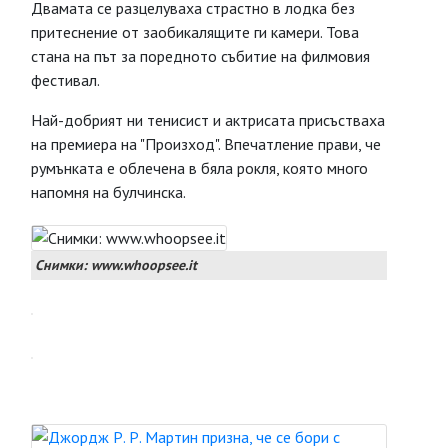
Двамата се разцелуваха страстно в лодка без
притеснение от заобикалящите ги камери. Това
стана на път за поредното събитие на филмовия
фестивал.
Най-добрият ни тенисист и актрисата присъстваха
на премиера на "Произход". Впечатление прави, че
румънката е облечена в бяла рокля, която много
напомня на булчинска.
Снимки: www.whoopsee.it