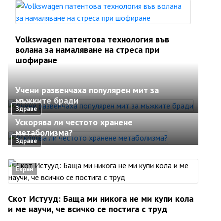
Volkswagen патентова технология във
волана за намаляване на стреса при
шофиране
Учени развенчаха популярен мит за
мъжките бради
Здраве
Ускорява ли честото хранене
метаболизма?
Здраве
Екран
Скот Истууд: Баща ми никога не ми купи кола
и ме научи, че всичко се постига с труд