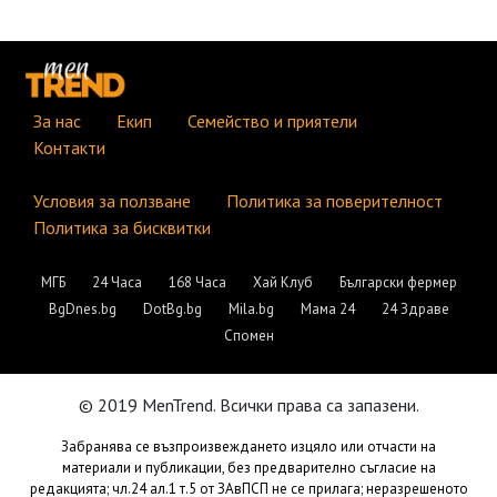
За нас
Екип
Семейство и приятели
Контакти
Условия за ползване
Политика за поверителност
Политика за бисквитки
МГБ
24 Часа
168 Часа
Хай Клуб
Български фермер
BgDnes.bg
DotBg.bg
Mila.bg
Мама 24
24 Здраве
Спомен
© 2019 MenTrend. Всички права са запазени.
Забранява се възпроизвеждането изцяло или отчасти на
материали и публикации, без предварително съгласие на
редакцията; чл.24 ал.1 т.5 от ЗАвПСП не се прилага; неразрешеното