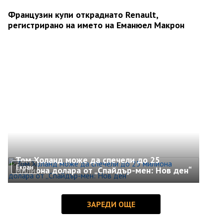
Французин купи откраднато Renault,
регистрирано на името на Еманюел Макрон
Том Холанд може да спечели до 25
Екран
милиона долара от „Спайдър-мен: Нов ден“