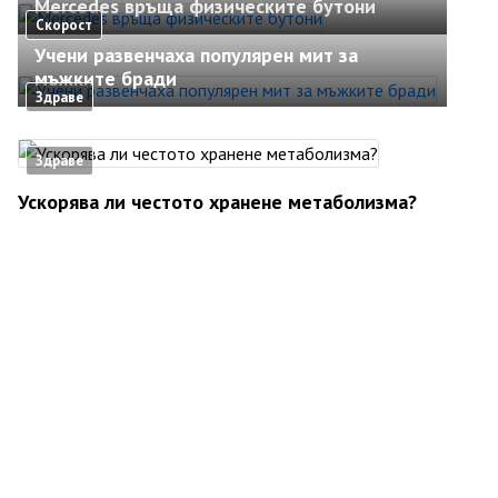
Mercedes връща физическите бутони
Скорост
Учени развенчаха популярен мит за
мъжките бради
Здраве
Здраве
Ускорява ли честото хранене метаболизма?