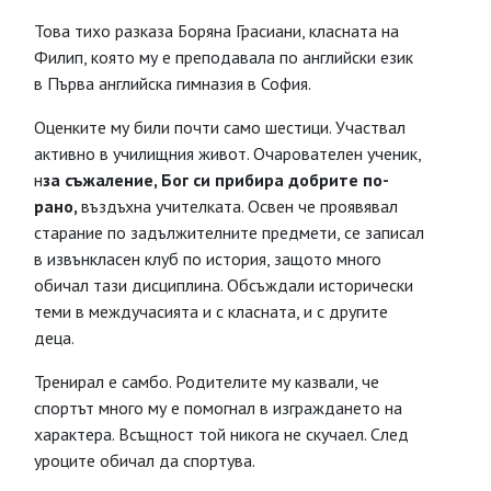
Това тихо разказа Боряна Грасиани, класната на
Филип, която му е преподавала по английски език
в Първа английска гимназия в София.
Оценките му били почти само шестици. Участвал
активно в училищния живот. Очарователен ученик,
н
за съжаление, Бог си прибира добрите по-
рано,
въздъхна учителката. Освен че проявявал
старание по задължителните предмети, се записал
в извънкласен клуб по история, защото много
обичал тази дисциплина. Обсъждали исторически
теми в междучасията и с класната, и с другите
деца.
Тренирал е самбо. Родителите му казвали, че
спортът много му е помогнал в изграждането на
характера. Всъщност той никога не скучаел. След
уроците обичал да спортува.