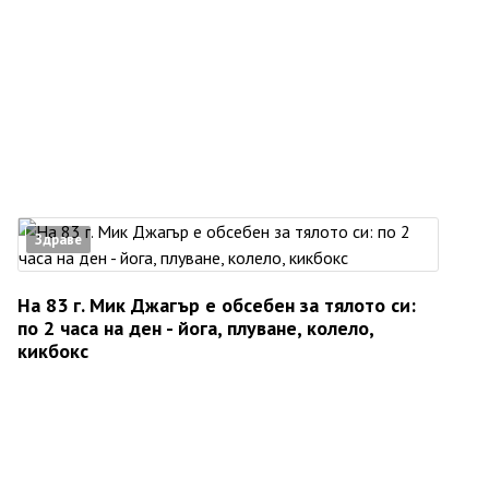
Здраве
На 83 г. Мик Джагър е обсебен за тялото си:
по 2 часа на ден - йога, плуване, колело,
кикбокс