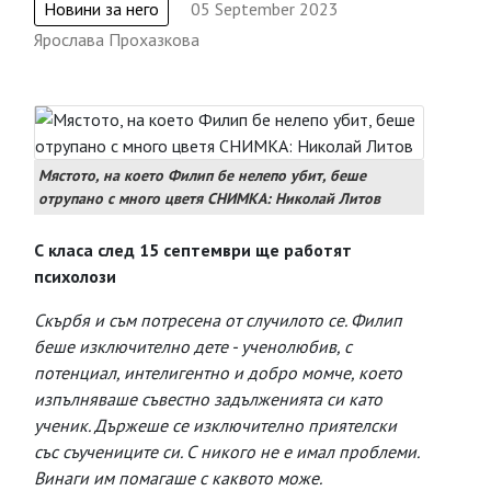
Новини за него
05 September 2023
Ярослава Прохазкова
Мястото, на което Филип бе нелепо убит, беше
отрупано с много цветя СНИМКА: Николай Литов
С класа след 15 септември ще работят
психолози
Скърбя и съм потресена от случилото се. Филип
беше изключително дете - ученолюбив, с
потенциал, интелигентно и добро момче, което
изпълняваше съвестно задълженията си като
ученик. Държеше се изключително приятелски
със съучениците си. С никого не е имал проблеми.
Винаги им помагаше с каквото може.