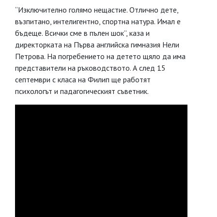
“Изключително голямо нещастие. Отлично дете,
възпитано, интелигентно, спортна натура. Имал е
бъдеще. Всички сме в пълен шок”, каза и
директорката на Първа английска гимназия Нели
Петрова. На погребението на детето щяло да има
представители на ръководството. А след 15
септември с класа на Филип ще работят
психологът и падагогическият съветник.