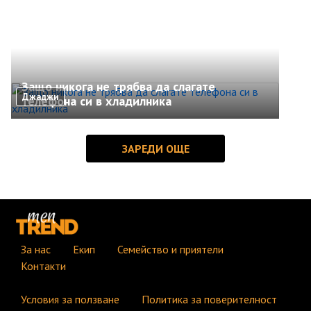
Защо никога не трябва да слагате
Джаджи
телефона си в хладилника
За нас
Екип
Семейство и приятели
Контакти
Условия за ползване
Политика за поверителност