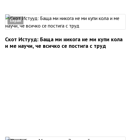
Екран
Скот Истууд: Баща ми никога не ми купи кола
и ме научи, че всичко се постига с труд