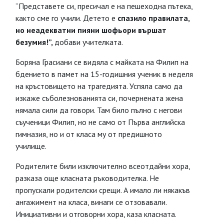
“Представете си, пресичал е на пешеходна пътека,
както сме го учили. Детето е
спазило правилата,
но неадекватни пияни шофьори вършат
безумия!”,
добави учителката.
Боряна Грасиани се видяла с майката на Филип на
бдението в памет на 15-годишния ученик в неделя
на кръстовището на трагедията. Успяла само да
изкаже съболезнованията си, почернената жена
нямала сили да говори. Там било пълно с негови
съученици Филип, но не само от Първа английска
гимназия, но и от класа му от предишното
училище.
Родителите били изключително всеотдайни хора,
разказа още класната ръководителка. Не
пропускали родителски срещи. А имало ли някакъв
ангажимент на класа, винаги се отзовавали.
Инициативни и отговорни хора, каза класната.