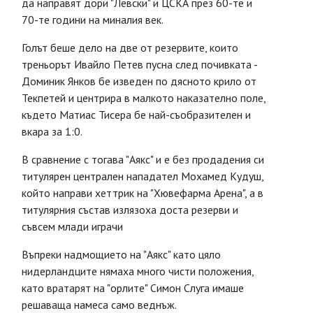
да направят дори "Левски" и ЦСКА през 60-те и
70-те години на миналия век.
Голът беше дело на две от резервите, които
треньорът Ивайло Петев пусна след почивката -
Доминик Янков бе изведен по дясното крило от
Текпетей и центрира в малкото наказателно поле,
където Матиас Тисера бе най-съобразителен и
вкара за 1:0.
В сравнение с тогава "Аякс" и е без продадения си
титулярен централен нападател Мохамед Кудуш,
който направи хеттрик на "Хювефарма Арена", а в
титулярния състав излязоха доста резерви и
съвсем млади играчи
Въпреки надмощието на "Аякс" като цяло
нидерландците нямаха много чисти положения,
като вратарят на "орлите" Симон Слуга имаше
решаваща намеса само веднъж.