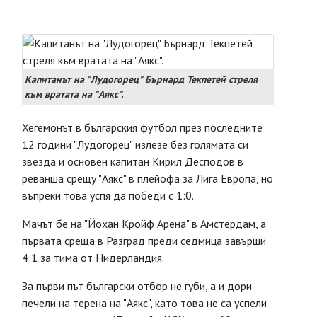
Капитанът на "Лудогорец" Бърнард Текпетей стреля
към вратата на "Аякс".
Хегемонът в българския футбол през последните
12 години "Лудогорец" излезе без голямата си
звезда и основен капитан Кирил Десподов в
реванша срещу "Аякс" в плейофа за Лига Европа, но
въпреки това успя да победи с 1:0.
Мачът бе на "Йохан Кройф Арена" в Амстердам, а
първата среща в Разград преди седмица завърши
4:1 за тима от Нидерландия.
За първи път български отбор не губи, а и дори
печели на терена на "Аякс", като това не са успели