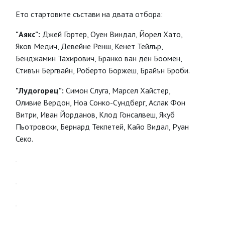
Ето стартовите състави на двата отбора:
"Аякс":
Джей Гортер, Оуен Виндал, Йорел Хато,
Яков Медич, Девейне Ренш, Кенет Тейлър,
Бенджамин Тахирович, Бранко ван ден Боомен,
Стивън Бергвайн, Роберто Боржеш, Брайън Броби.
"Лудогорец":
Симон Слуга, Марсел Хайстер,
Оливие Вердон, Ноа Сонко-Сундберг, Аслак Фон
Витри, Иван Йорданов, Клод Гонсалвеш, Якуб
Пьотровски, Бернард Текпетей, Кайо Видал, Руан
Секо.