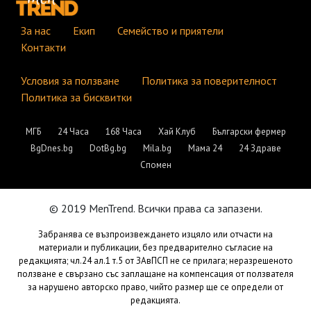
За нас
Екип
Семейство и приятели
Контакти
Условия за ползване
Политика за поверителност
Политика за бисквитки
МГБ
24 Часа
168 Часа
Хай Клуб
Български фермер
BgDnes.bg
DotBg.bg
Mila.bg
Мама 24
24 Здраве
Спомен
© 2019 MenTrend. Всички права са запазени.
Забранява се възпроизвеждането изцяло или отчасти на
материали и публикации, без предварително съгласие на
редакцията; чл.24 ал.1 т.5 от ЗАвПСП не се прилага; неразрешеното
ползване е свързано със заплащане на компенсация от ползвателя
за нарушено авторско право, чийто размер ще се определи от
редакцията.