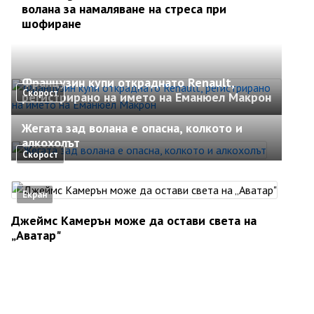
волана за намаляване на стреса при
шофиране
Французин купи откраднато Renault,
Скорост
регистрирано на името на Еманюел Макрон
Жегата зад волана е опасна, колкото и
алкохолът
Скорост
Екран
Джеймс Камерън може да остави света на
„Аватар"