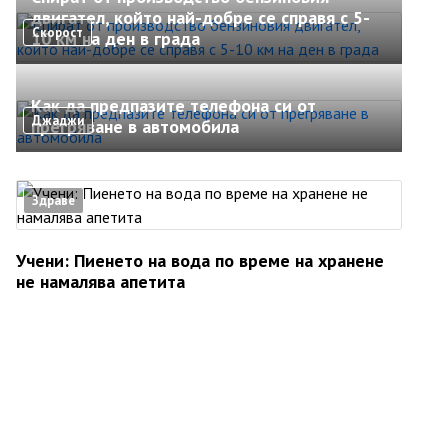
двигател, който най-добре се справя с 5-
Скорост
10 км на ден в града
Как да предпазите телефона си от
Джаджи
прегряване в автомобила
Здраве
Учени: Пиенето на вода по време на хранене
не намалява апетита