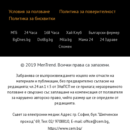
Условия за ползване
Политика за поверителност
Политика за бисквитки
МГБ
24 Часа
168 Часа
Хай Клуб
Български фермер
BgDnes.bg
DotBg.bg
Mila.bg
Мама 24
24 Здраве
Спомен
© 2019 MenTrend. Всички права са запазени.
Забранява се възпроизвеждането изцяло или отчасти на
материали и публикации, без предварително съгласие на
редакцията; чл.24 ал.1 т.5 от ЗАвПСП не се прилага; неразрешеното
ползване е свързано със заплащане на компенсация от ползвателя
за нарушено авторско право, чийто размер ще се определи от
редакцията.
Съвет за електронни медии: Адрес: гр. София, бул. "Шипченски
,
проход" 69, Тел: 02/ 9708810,
E-mail:
office@cem.bg
https://www.cem.bg/