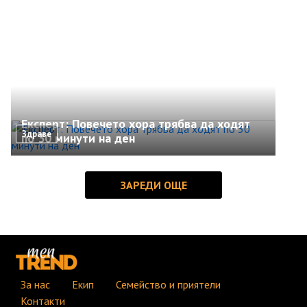
Експерт: Повечето хора трябва да ходят
Здраве
по 30 минути на ден
За нас
Екип
Семейство и приятели
Контакти