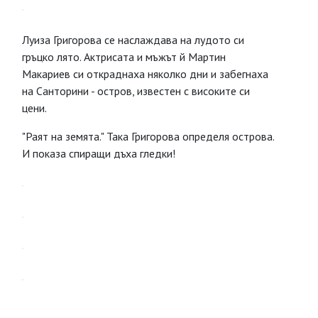
Луиза Григорова се наслаждава на лудото си
гръцко лято. Актрисата и мъжът й Мартин
Макариев си откраднаха няколко дни и забегнаха
на Санторини - остров, известен с високите си
цени.
"Раят на земята." Така Григорова определя острова.
И показа спиращи дъха гледки!