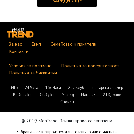
За нас
Екип
Семейство и приятели
Контакти
Условия за ползване
Политика за поверителност
Политика за бисквитки
МГБ
24 Часа
168 Часа
Хай Клуб
Български фермер
BgDnes.bg
DotBg.bg
Mila.bg
Мама 24
24 Здраве
Спомен
© 2019 MenTrend. Всички права са запазени.
Забранява се възпроизвеждането изцяло или отчасти на