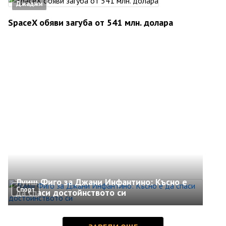
Джаджи
SpaceX обяви загуба от 541 млн. долара
Луиш Фиго за Джани Инфантино: Късно е
Спорт
да спаси достойнството си