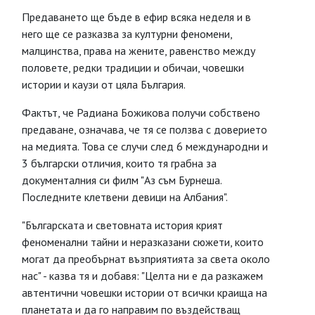
Предаването ще бъде в ефир всяка неделя и в
него ще се разказва за културни феномени,
малцинства, права на жените, равенство между
половете, редки традиции и обичаи, човешки
истории и каузи от цяла България.
Фактът, че Радиана Божикова получи собствено
предаване, означава, че тя се ползва с доверието
на медията. Това се случи след 6 международни и
3 български отличия, които тя грабна за
документалния си филм "Аз съм Бурнеша.
Последните клетвени девици на Албания".
"Българската и световната история крият
феноменални тайни и неразказани сюжети, които
могат да преобърнат възприятията за света около
нас" - казва тя и добавя: "Целта ни е да разкажем
автентични човешки истории от всички краища на
планетата и да го направим по въздействащ