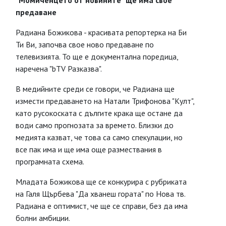
"Момиченцето от новините" ще има свое
предаване
Радиана Божикова - красивата репортерка на Би
Ти Ви, започва свое ново предаване по
телевизията. То ще е документална поредица,
наречена "bTV Разказва".
В медийните среди се говори, че Радиана ще
измести предаването на Натали Трифонова "Култ",
като русокоската с дългите крака ще остане да
води само прогнозата за времето. Близки до
медията казват, че това са само спекулации, но
все пак има и ще има още размествания в
програмната схема.
Младата Божикова ще се конкурира с рубриката
на Галя Щърбева "Да хванеш гората" по Нова тв.
Радиана е оптимист, че ще се справи, без да има
болни амбиции.