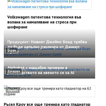
Volkswagen патентова технология във
волана за намаляване на стреса при
шофиране
Продуцент: Новият Джеймс Бонд трябва
да бъде напълно различен от Даниел
Екран
Крейг
Alphabet с мащабни промени в
Джаджи
ръководството на звеното си за AI
Здраве
Ръсел Кроу все още тренира като гладиатор