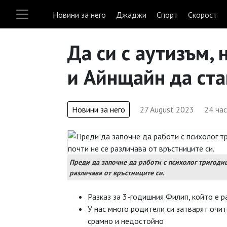
Новини за него
Джаджи
Спорт
Скорост
Да си с аутизъм, 
и Айнщайн да ста
Новини за него
27 August 2023
24 ча
Преди да започне да работи с психолог тригодиш
различава от връстниците си.
Разказ за 3-годишния Филип, който е р
У нас много родители си затварят очит
срамно и недостойно