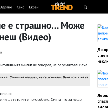
Здраве
Секс
Екран
не е страшно... Може
неш (Видео)
Джорд
са
с деп
изкл
ният Филип не говорел, не се усмихвал. Вече почти не се
азличен
Леон
е, че детето им е по-особено. Смятат го за нещо
спас
видо