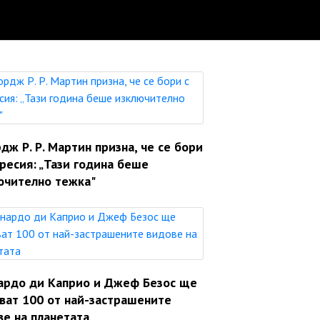
ж Р. Р. Мартин призна, че се бори
ресия: „Тази година беше
ючително тежка"
ардо ди Каприо и Джеф Безос ще
яват 100 от най-застрашените
ве на планетата