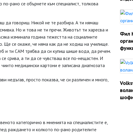
 по-рано се обърнете към специалист, толкова
каш да говориш. Никой не те разбира. А ти нямаш
мивка. Но и това не ти пречи. Животът ти харесва и
Фил 
с всяка изминала година тежестта на социалните
орган
о. Ще се окаже, че няма как да не ходиш на училище.
функ
еб и ти САМ трябва да си купиш шише вода, да речем.
се срива, а ти да се чувстваш все по-нещастен. И
в чиито медицински картони е записана диагнозата
рави недъгав, просто показва, че си различен и много,
Volk
волан
шофи
твеното категорично в мненията на специалистите е,
след раждането и колкото по-рано родителите