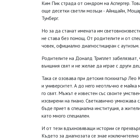
Ким Пик страда от синдром на Аспергер. Тов
още десетки светли мозъци - Айнщайн, Моца
Тунберг.
Но за да станат имената им световноизвестн
не става без помощ. От родителите и от спе
човек, официално диагностициран с аутизъм.
Родителите на Доналд Триплет забелязват, 
външния свят и не желае да играе с други дец
Така се озовава при детския психиатър Лео 
и университет. А до него неотлъчно е майка 
го свят. Мъжът е известен със своите умстве
изсвирени на пиано. Светкавично умножава с
бъде приет в специална институция, а жители
като много специален.
И от тези вдъхновяващи истории се прехвърл
Където за диагнозата се знае изключително 