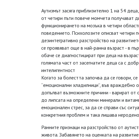
Аутизмът засяга приблизително 1 на 54 деца
от четири пъти повече момчета получават д
функционирането на мозъка в четири области
поведението. Психолозите описват четири п
дезинтегративно разстройство на развитието
се проявяват още в най-ранна възраст - в п
обаче се диагностицират при деца на възрас
голямата част от засегнатите деца са с доб
интелигентност
Когато за болестта започва да се говори, се
“емоционални хладилници”, във враждебно о
допълват възможните причини - варират от 
до липсата на определени минерали и витами
емоционален стрес, за да се справи със ситу
конкретния проблем и така лишава неродено
Ранните признаци на разстройство от аутист
живота. Забавянето на оценката на развитие