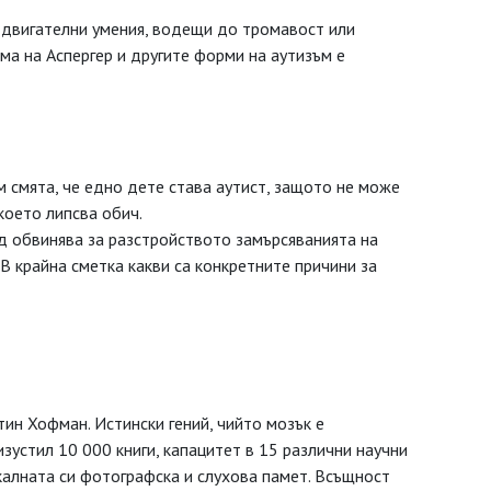
 двигателни умения, водещи до тромавост или
а на Аспергер и другите форми на аутизъм е
 смята, че едно дете става аутист, защото не може
което липсва обич.
д обвинява за разстройството замърсяванията на
В крайна сметка какви са конкретните причини за
тин Хофман. Истински гений, чийто мозък е
устил 10 000 книги, капацитет в 15 различни научни
калната си фотографска и слухова памет. Всъщност