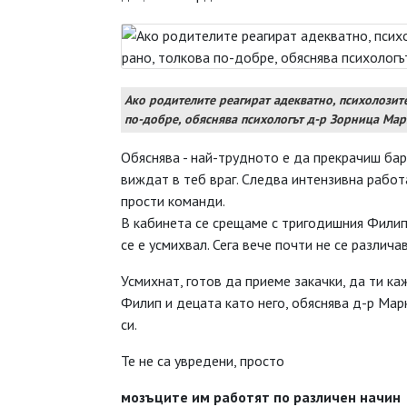
Ако родителите реагират адекватно, психолозите
по-добре, обяснява психологът д-р Зорница Мар
Обяснява - най-трудното е да прекрачиш бари
виждат в теб враг. Следва интензивна работ
прости команди.
В кабинета се срещаме с тригодишния Филип. 
се е усмихвал. Сега вече почти не се различа
Усмихнат, готов да приеме закачки, да ти каж
Филип и децата като него, обяснява д-р Мар
си.
Те не са увредени, просто
мозъците им работят по различен начин