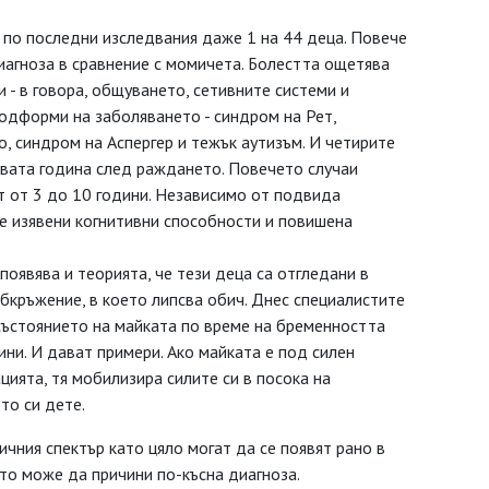
, по последни изследвания даже 1 на 44 деца. Повече
иагноза в сравнение с момичета. Болестта ощетява
 - в говора, общуването, сетивните системи и
одформи на заболяването - синдром на Рет,
, синдром на Аспергер и тежък аутизъм. И четирите
ървата година след раждането. Повечето случаи
т от 3 до 10 години. Независимо от подвида
ре изявени когнитивни способности и повишена
 появява и теорията, че тези деца са отгледани в
бкръжение, в което липсва обич. Днес специалистите
състоянието на майката по време на бременността
ни. И дават примери. Ако майката е под силен
ацията, тя мобилизира силите си в посока на
то си дете.
ичния спектър като цяло могат да се появят рано в
то може да причини по-късна диагноза.