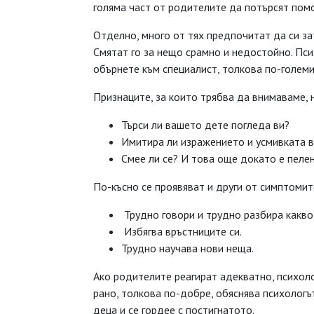
голяма част от родителите да потърсят пом
Отделно, много от тях предпочитат да си за
Смятат го за нещо срамно и недостойно. Пс
обърнете към специалист, толкова по-големи
Признаците, за които трябва да внимаваме, н
Търси ли вашето дете погледа ви?
Имитира ли изражението и усмивката в
Смее ли се? И това още докато е пелен
По-късно се проявяват и други от симптомит
Трудно говори и трудно разбира какво 
Избягва връстниците си.
Трудно научава нови неща.
Ако родителите реагират адекватно, психоло
рано, толкова по-добре, обяснява психологъ
деца и се гордее с постигнатото.