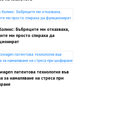
Колинс: Бъбреците ми отказваха,
ите ми просто спираха да
ционират
swagen патентова технология във
а за намаляване на стреса при
ране