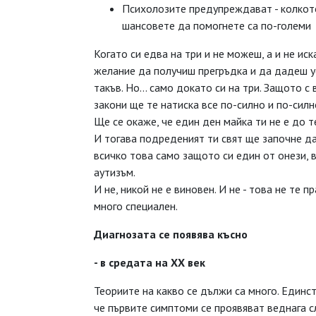
Психолозите предупреждават - колкото
шансовете да помогнете са по-големи
Когато си едва на три и не можеш, а и не ис
желание да получиш прегръдка и да дадеш ус
такъв. Но... само докато си на три. Защото 
закони ще те натиска все по-силно и по-силн
Ще се окаже, че един ден майка ти не е до т
И тогава подреденият ти свят ще започне да 
всичко това само защото си един от онези, 
аутизъм.
И не, никой не е виновен. И не - това не те п
много специален.
Диагнозата се появява късно
- в средата на ХХ век
Теориите на какво се дължи са много. Единс
че първите симптоми се проявяват веднага 