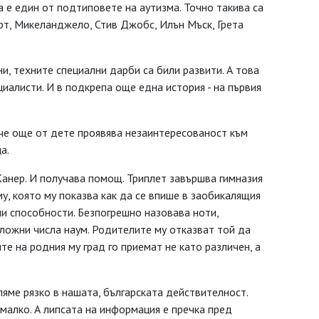
а е един от подтиповете на аутизма. Точно такива са
рт, Микеланджело, Стив Джобс, Илън Мъск, Грета
и, техните специални дарби са били развити. А това
циалисти. И в подкрепа още една история - на първия
че още от дете проявява незаинтересованост към
а.
Канер. И получава помощ. Триплет завършва гимназия
му, която му показва как да се впише в заобикалящия
ни способности. Безпогрешно назовава ноти,
ложни числа наум. Родителите му отказват той да
те на родния му град го приемат не като различен, а
яме рязко в нашата, българската действителност.
малко. А липсата на информация е пречка пред