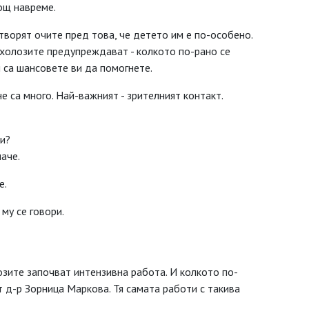
ощ навреме.
творят очите пред това, че детето им е по-особено.
ихолозите предупреждават - колкото по-рано се
 са шансовете ви да помогнете.
е са много. Най-важният - зрителният контакт.
и?
аче.
е.
му се говори.
зите започват интензивна работа. И колкото по-
т д-р Зорница Маркова. Тя самата работи с такива