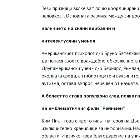
Тези признаци включват лошо координирани
неловкост. Основната разлика между синдром
наличието на силни вербални и
интелектуални умения
Американският психолог д-р Бруно Бетелхайм
да понася своето враждебно обкръжение, в 
Друг американски учен - д-р Бернард Римлан
околната среда, антибиотиците и ваксините. 
аутизма, остава въпрос, нерешен от науката.
А болестта става популярна след появата
на емблематичния филм “Рейнмен”
Ким Пик - това е прототипът на героя на Дъс
изключително хранилище за информация. Наиз
области. И всичко това благодарение на уни