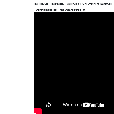
потърсят помощ, толкова по-голям е шансът 
трънливия път на различните.