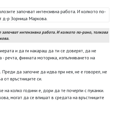
 започват интензивна работа. И колкото по-рано, толкова
кова.
ерата и да ги накараш да ти се доверят, да не
а - речта, финната моторика, изпълняването на
Преди да започне да идва при нея, не е говорел, не
ва от връстниците си.
е на колко години е, дори да те почерпи с пуканки.
кова, могат да се впишат в средата на връстниците