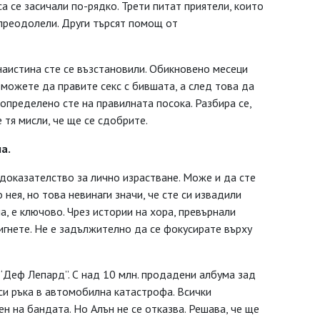
а се засичали по-рядко. Трети питат приятели, които
 преодолели. Други търсят помощ от
наистина сте се възстановили. Обикновено месеци
 можете да правите секс с бившата, а след това да
о определено сте на правилната посока. Разбира се,
 тя мисли, че ще се сдобрите.
а.
доказателство за лично израстване. Може и да сте
нея, но това невинаги значи, че сте си извадили
а, е ключово. Чрез истории на хора, превърнали
игнете. Не е задължително да се фокусирате върху
“Деф Лепард”. С над 10 млн. продадени албума зад
а си ръка в автомобилна катастрофа. Всички
н на бандата. Но Алън не се отказва. Решава, че ще