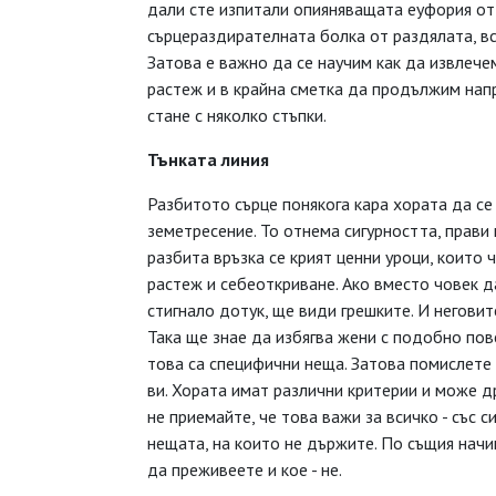
дали сте изпитали опияняващата еуфория от
сърцераздирателната болка от раздялата, вс
Затова е важно да се научим как да извлеч
растеж и в крайна сметка да продължим нап
стане с няколко стъпки.
Тънката линия
Разбитото сърце понякога кара хората да с
земетресение. То отнема сигурността, прави 
разбита връзка се крият ценни уроци, които 
растеж и себеоткриване. Ако вместо човек д
стигнало дотук, ще види грешките. И неговит
Така ще знае да избягва жени с подобно пове
това са специфични неща. Затова помислете 
ви. Хората имат различни критерии и може д
не приемайте, че това важи за всичко - със 
нещата, на които не държите. По същия нач
да преживеете и кое - не.