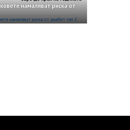
ковете намаляват риска от