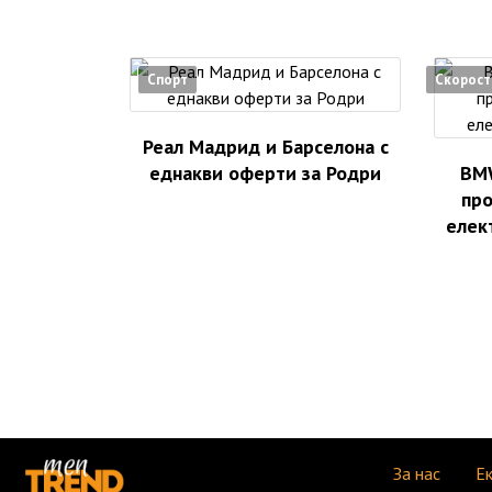
Спорт
Скорост
Реал Мадрид и Барселона с
еднакви оферти за Родри
BMW
про
елек
За нас
Е