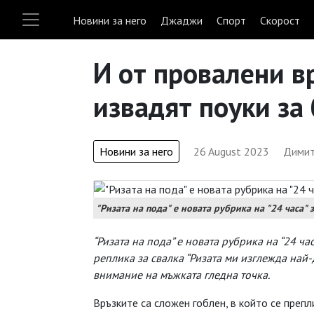
Новини за него
Джаджи
Спорт
Скорост
И от провалени в
извадят поуки за
Новини за него
26 August 2023
Димит
"Ризата на пода" е новата рубрика на "24 часа" з
“Ризата на пода” е новата рубрика на “24 ча
реплика за свалка “Ризата ми изглежда най-
внимание на мъжката гледна точка.
Връзките са сложен гоблен, в който се преп