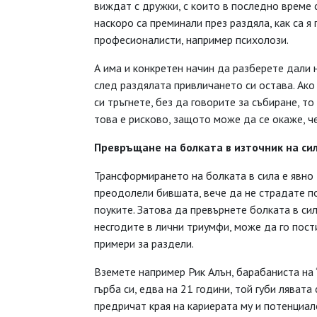
виждат с дружки, с които в последно време с
наскоро са преминали през раздяла, как са я
професионалисти, например психолози.
А има и конкретен начин да разберете дали 
след раздялата привличането си остава. Ако
си тръгнете, без да говорите за събиране, т
това е рисково, защото може да се окаже, че
Превръщане на болката в източник на сил
Трансформирането на болката в сила е явно 
преодолели бившата, вече да не страдате по 
поуките. Затова да превърнете болката в сил
несгодите в лични триумфи, може да го пост
примери за раздели.
Вземете например Рик Алън, барабаниста на 
гърба си, едва на 21 години, той губи ляват
предричат края на кариерата му и потенциале