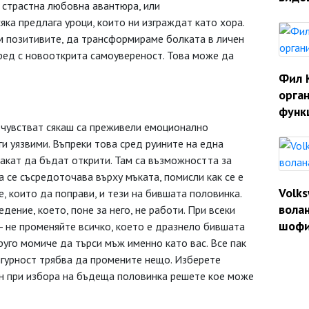
 страстна любовна авантюра, или
яка предлага уроци, които ни изграждат като хора.
ем позитивите, да трансформираме болката в личен
ред с новооткрита самоувереност. Това може да
Фил 
орган
функ
е чувстват сякаш са преживели емоционално
ги уязвими. Въпреки това сред руините на една
чакат да бъдат открити. Там са възможността за
а се съсредоточава върху мъката, помисли как се е
Volk
е, които да поправи, и тези на бившата половинка.
волан
дение, което, поне за него, не работи. При всеки
шофи
- не променяйте всичко, което е дразнело бившата
руго момиче да търси мъж именно като вас. Все пак
сигурност трябва да промените нещо. Изберете
ин при избора на бъдеща половинка решете кое може