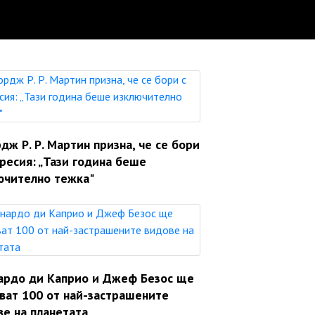
ж Р. Р. Мартин призна, че се бори
ресия: „Тази година беше
ючително тежка"
ардо ди Каприо и Джеф Безос ще
яват 100 от най-застрашените
ве на планетата