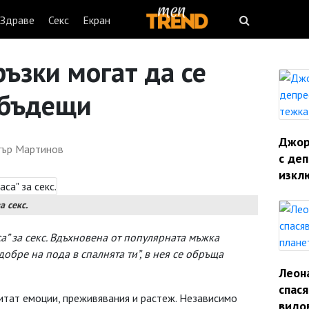
Здраве
Секс
Екран
ръзки могат да се
 бъдещи
Джорд
ър Мартинов
с деп
изкл
а секс.
са” за секс. Вдъхновена от популярната мъжка
добре на пода в спалнята ти”, в нея се обръща
Леон
спас
литат емоции, преживявания и растеж. Независимо
видо