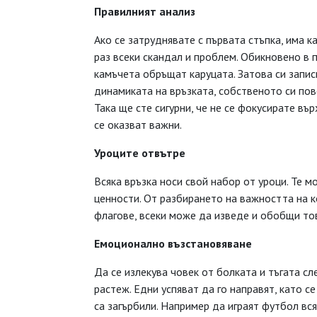
Правилният анализ
Ако се затруднявате с първата стъпка, има к
раз всеки скандал и проблем. Обикновено в 
камъчета обръщат каруцата. Затова си запис
динамиката на връзката, собственото си пов
Така ще сте сигурни, че не се фокусирате въ
се оказват важни.
Уроците отвътре
Всяка връзка носи свой набор от уроци. Те мо
ценности. От разбирането на важността на 
флагове, всеки може да изведе и обобщи тов
Емоционално възстановяване
Да се излекува човек от болката и тъгата с
растеж. Едни успяват да го направят, като с
са загърбили. Например да играят футбол вся