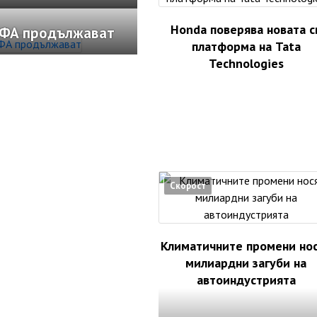
Honda поверява новата с
ИФА продължават
платформа на Tata
Technologies
Скорост
Климатичните промени но
милиардни загуби на
автоиндустрията