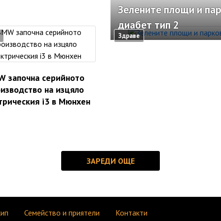
Зелените площи и пар
диабет тип 2
Здраве
 започна серийното
изводство на изцяло
трическия i3 в Мюнхен
кип
Семейство и приятели
Контакти