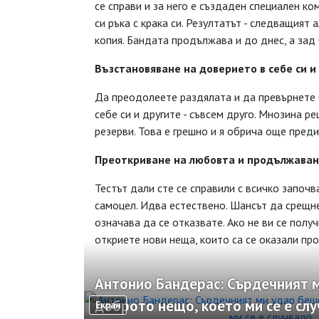
се справи и за него е създаден специален ко
си ръка с крака си. Резултатът - следващият
копия. Бандата продължава и до днес, а зад
Възстановяване на
доверието в себе си
и
Да преодолеете раздялата и да превърнете б
себе си и другите - съвсем друго. Мнозина 
резерви. Това е грешно и я обрича още преди
Преоткриване на любовта
и продължаван
Тестът дали сте се справили с всичко започва
самоцел. Идва естествено. Шансът да срещне
означава да се отказвате. Ако не ви се полу
откриете нови неща, които са се оказали про
Антонио Бандерас: Сърдечният м
доброто нещо, което ми се е сл
Екран