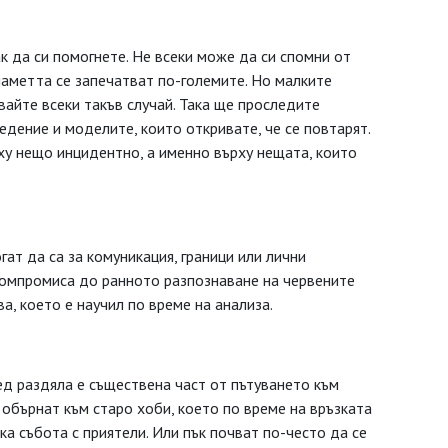
ак да си помогнете. Не всеки може да си спомни от
паметта се запечатват по-големите. Но малките
вайте всеки такъв случай. Така ще проследите
едение и моделите, които откривате, че се повтарят.
рху нещо инцидентно, а именно върху нещата, които
гат да са за комуникация, граници или лични
компромиса до ранното разпознаване на червените
а, което е научил по време на анализа.
лед раздяла е съществена част от пътуването към
е обърнат към старо хоби, което по време на връзката
ка събота с приятели. Или пък почват по-често да се