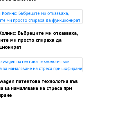
Колинс: Бъбреците ми отказваха,
ите ми просто спираха да
ционират
swagen патентова технология във
а за намаляване на стреса при
ране