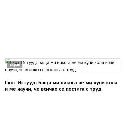
Екран
Скот Истууд: Баща ми никога не ми купи кола
и ме научи, че всичко се постига с труд