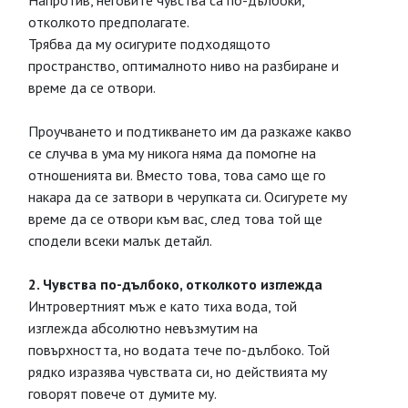
Напротив, неговите чувства са по-дълбоки,
отколкото предполагате.
Трябва да му осигурите подходящото
пространство, оптималното ниво на разбиране и
време да се отвори.
Проучването и подтикването им да разкаже какво
се случва в ума му никога няма да помогне на
отношенията ви. Вместо това, това само ще го
накара да се затвори в черупката си. Осигурете му
време да се отвори към вас, след това той ще
сподели всеки малък детайл.
2. Чувства по-дълбоко, отколкото изглежда
Интровертният мъж е като тиха вода, той
изглежда абсолютно невъзмутим на
повърхността, но водата тече по-дълбоко. Той
рядко изразява чувствата си, но действията му
говорят повече от думите му.