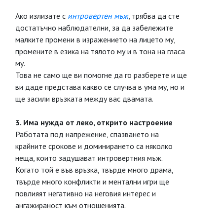
Ако излизате с
интровертен мъж
, трябва да сте
достатъчно наблюдателни, за да забележите
малките промени в изражението на лицето му,
промените в езика на тялото му и в тона на гласа
му.
Това не само ще ви помогне да го разберете и ще
ви даде представа какво се случва в ума му, но и
ще засили връзката между вас двамата.
3. Има нужда от леко, открито настроение
Работата под напрежение, спазването на
крайните срокове и доминирането са няколко
неща, които задушават интровертния мъж.
Когато той е във връзка, твърде много драма,
твърде много конфликти и ментални игри ще
повлияят негативно на неговия интерес и
ангажираност към отношенията.