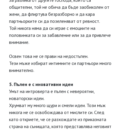
За разлика от другите господа, които са
общителни, той не обича да бъде заобиколен от
жени, да флиртува безразборно и да кара
партньорките си да позеленяват от ревност.
Той никога няма да си играе с емоциите на
половинката си за забавление или за да привлече
внимание.
Освен това не се прави на недостъпен.
Тези мъже избират интимните си партньори много
внимателно.
5. Пълен е с иновативни идеи
Умът на интроверта е пълен с невероятни,
новаторски идеи.
Хрумват му много щури и смели идеи. Този мъж
никога не се освобождава от мислите си. След
като откриете, че се разхождате из приказната
страна на сънищата, която представлява неговият