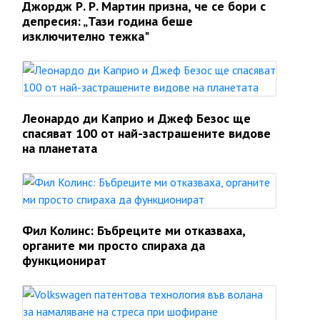
Джордж Р. Р. Мартин призна, че се бори с
депресия: „Тази година беше
изключително тежка"
Леонардо ди Каприо и Джеф Безос ще
спасяват 100 от най-застрашените видове
на планетата
Фил Колинс: Бъбреците ми отказваха,
органите ми просто спираха да
функционират