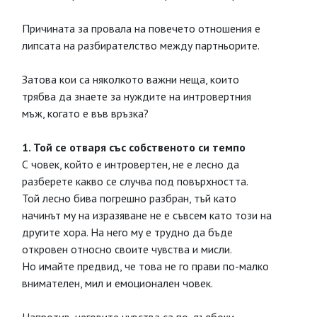
Причината за провала на повечето отношения е
липсата на разбирателство между партньорите.
Затова кои са няколкото важни неща, които
трябва да знаете за нуждите на интровертния
мъж, когато е във връзка?
1. Той се отваря със собственото си темпо
С човек, който е интровертен, не е лесно да
разберете какво се случва под повърхността.
Той лесно бива погрешно разбран, тъй като
начинът му на изразяване не е съвсем като този на
другите хора. На него му е трудно да бъде
откровен относно своите чувства и мисли.
Но имайте предвид, че това не го прави по-малко
внимателен, мил и емоционален човек.