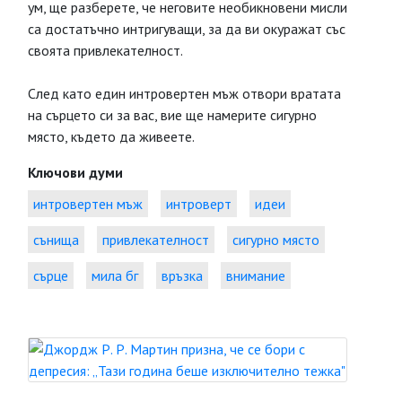
ум, ще разберете, че неговите необикновени мисли
са достатъчно интригуващи, за да ви окуражат със
своята привлекателност.
След като един интровертен мъж отвори вратата
на сърцето си за вас, вие ще намерите сигурно
място, където да живеете.
Ключови думи
интровертен мъж
интроверт
идеи
сънища
привлекателност
сигурно място
сърце
мила бг
връзка
внимание