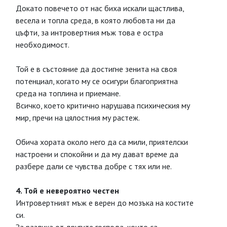
Докато повечето от нас биха искали щастлива,
весела и топла среда, в която любовта ни да
цъфти, за интровертния мъж това е остра
необходимост.
Той е в състояние да достигне зенита на своя
потенциал, когато му се осигури благоприятна
среда на топлина и приемане.
Всичко, което критично нарушава психическия му
мир, пречи на цялостния му растеж.
Обича хората около него да са мили, приятелски
настроени и спокойни и да му дават време да
разбере дали се чувства добре с тях или не.
4. Той е невероятно честен
Интровертният мъж е верен до мозъка на костите
си.