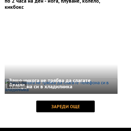
по 2 часа на ден - йога, плуване, колело,
кикбокс
Защо никога не трябва да слагате
Джаджи
телефона си в хладилника