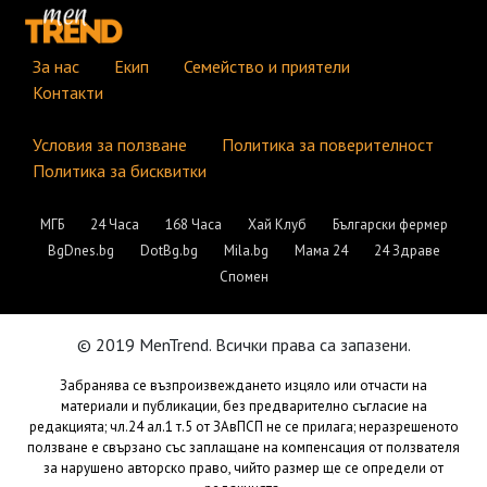
За нас
Екип
Семейство и приятели
Контакти
Условия за ползване
Политика за поверителност
Политика за бисквитки
МГБ
24 Часа
168 Часа
Хай Клуб
Български фермер
BgDnes.bg
DotBg.bg
Mila.bg
Мама 24
24 Здраве
Спомен
© 2019 MenTrend. Всички права са запазени.
Забранява се възпроизвеждането изцяло или отчасти на
материали и публикации, без предварително съгласие на
редакцията; чл.24 ал.1 т.5 от ЗАвПСП не се прилага; неразрешеното
ползване е свързано със заплащане на компенсация от ползвателя
за нарушено авторско право, чийто размер ще се определи от