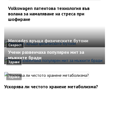
Volkswagen патентова технология във
волана за намаляване на стреса при
шофиране
Mercedes връща физическите бутони
Скорост
Учени развенчаха популярен мит за
мъжките бради
Здраве
Здраве
Ускорява ли честото хранене метаболизма?