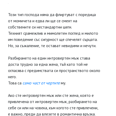
Този тип господа няма да флиртуват с поредица
от момичета и едва ли ще се смеят на
собствените си нестандартни шеги.
Техният срамежлив и мимолетен поглед и милото
им поведение със сигурност ще спечелят сърцата.
Но, за съжаление, те остават невидими и нечути.
Разбирането на един интровертен мъж става
доста трудно за една жена, тъй като той не
огласява с предимствата си пространството около
него.
Това са
само част от чертите
му.
Ако сте интровертен мъж или сте жена, която е
привлечена от интровертен мъж, разбирането на
себе си или на човека, към когото сте привлечени,
е важно, преди да влезете в романтична връзка.