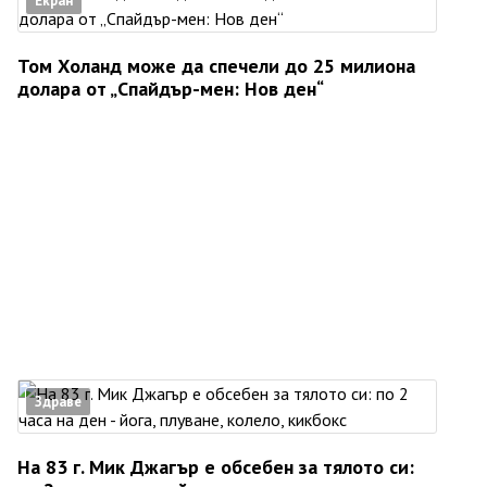
Екран
Том Холанд може да спечели до 25 милиона
долара от „Спайдър-мен: Нов ден“
Здраве
На 83 г. Мик Джагър е обсебен за тялото си: