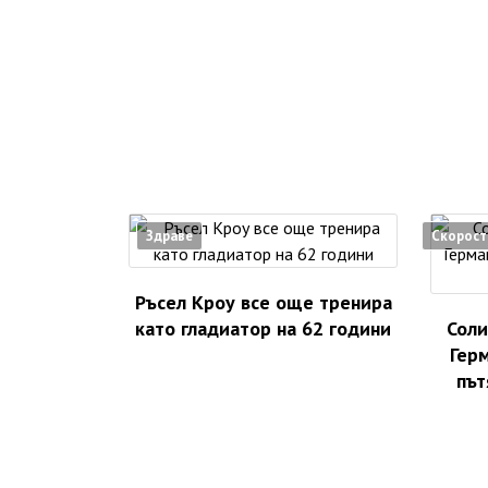
Здраве
Скорост
Ръсел Кроу все още тренира
като гладиатор на 62 години
Соли
Герм
път