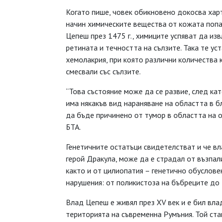
Когато пише, човек обикновено докосва харти
начин химическите вещества от кожата попа
Цепеш през 1475 г., химиците успяват да из
ретината и течността на сълзите. Така те ус
хемолакрия, при която различни количества к
смесвали със сълзите.
“Това състояние може да се развие, след ка
има някакъв вид нараняване на областта в б
да бъде причинено от тумор в областта на о
БТА.
Генетичните остатъци свидетелстват и че вл
герой Дракула, може да е страдал от възпа
както и от цилиопатия – генетично обуслове
нарушения: от поликистоза на бъбреците до 
Влад Цепеш е живял през XV век и е бил вла
територията на съвременна Румъния. Той ста