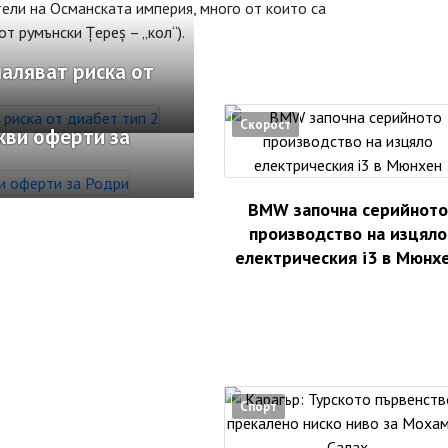
ели на Османската империя, много от които са
т румънски Țepeș – „кол“).
аляват риска от
Скорост
кви оферти за
BMW започна серийното
производство на изцяло
електрическия i3 в Мюнх
Спорт