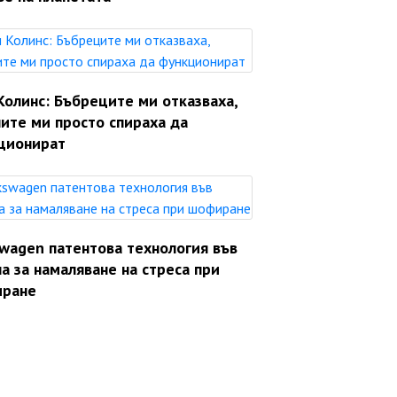
Колинс: Бъбреците ми отказваха,
ите ми просто спираха да
ционират
swagen патентова технология във
а за намаляване на стреса при
ране