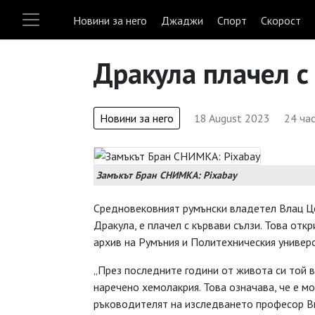
Новини за него
Джаджи
Спорт
Скорост
Дракула плачел с
Новини за него
18 August 2023
24 ча
Замъкът Бран СНИМКА: Pixabay
Средновековният румънски владетел Влац Це
Дракула, е плачел с кървави сълзи. Това отк
архив на Румъния и Политехническия универ
„През последните години от живота си той в
наречено хемолакрия. Това означава, че е мо
ръководителят на изследването професор Ви