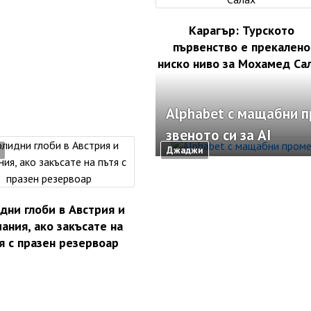
Карагър: Турското
първенство е прекалено
ниско ниво за Мохамед Са
Alphabet с мащабни 
звеното си за AI
Джаджи
дни глоби в Австрия и
ания, ако закъсате на
я с празен резервоар