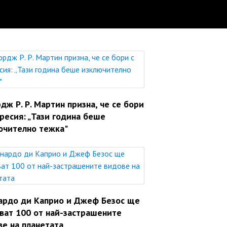
ж Р. Р. Мартин призна, че се бори
ресия: „Тази година беше
ючително тежка"
ардо ди Каприо и Джеф Безос ще
яват 100 от най-застрашените
ве на планетата