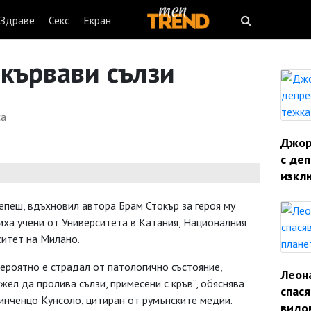
Здраве
Секс
Екран
 кървави сълзи
са
Джорд
с деп
изкл
пеш, вдъхновил автора Брам Стокър за героя му
риха учени от Университета в Катания, Националния
ситет на Милано.
ероятно е страдал от патологично състояние,
Леон
жел да пролива сълзи, примесени с кръв“, обяснява
спас
нченцо Кунсоло, цитиран от румънските медии.
видо