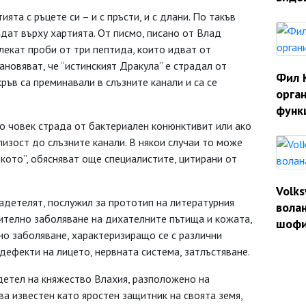
ята с ръцете си – и с пръсти, и с длани. По такъв
дат върху хартията. От писмо, писано от Влад
влекат проби от три пептида, които идват от
тановяват, че “истинският Дракула” е страдал от
Фил 
ръв са преминавали в слъзните канали и са се
орган
функ
то човек страда от бактериален конюнктивит или ако
лизост до слъзните канали. В някои случаи то може
кото”, обясняват още специалистите, цитирани от
Volk
адетелят, послужил за прототип на литературния
волан
лително заболяване на дихателните пътища и кожата,
шофи
но заболяване, характеризиращо се с различни
дефекти на лицето, нервната система, затлъстяване.
детел на княжество Влахия, разположено на
ва известен като яростен защитник на своята земя,