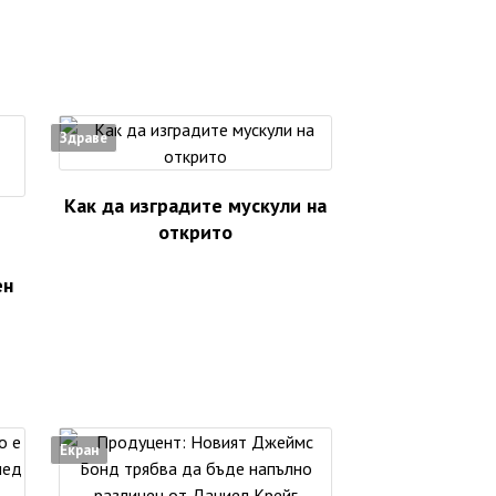
Здраве
Как да изградите мускули на
открито
ен
Екран