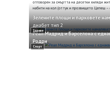
отговорен за смъртта на десетки хиляди жит
набити на кол (оттук и прозвището Цепеш – о
Зелените площи и парковете нам
диабет тип 2
Здраве
Реал Мадрид и Барселона с една
Родри
Спорт