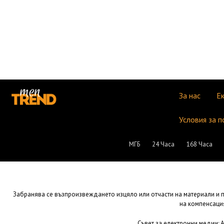
За нас
Е
Условия за п
МГБ
24 Часа
168 Часа
Забранява се възпроизвеждането изцяло или отчасти на материали и пу
на компенсация
Съвет за електронни медии: Ад