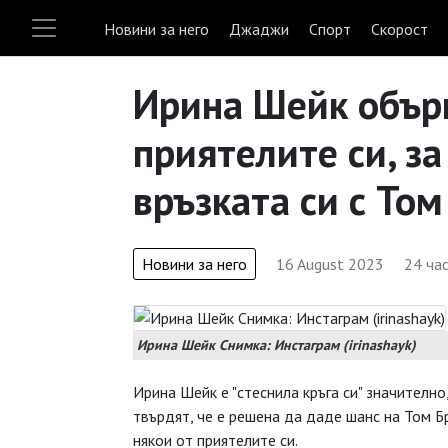
Новини за него
Джаджи
Спорт
Скорост
Ирина Шейк обърн
приятелите си, за
връзката си с То
Новини за него
16 August 2023
24 ча
Ирина Шейк Снимка: Инстаграм (irinashayk)
Ирина Шейк е "стеснила кръга си" значително
твърдят, че е решена да даде шанс на Том Б
някои от приятелите си.