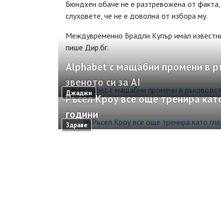
Бюндхен обаче не е разтревожена от факта,
слуховете, че не е доволна от избора му.
Междувременно Брадли Купър имал известни 
пише
Дир.бг
.
Alphabet с мащабни промени в 
звеното си за AI
Джаджи
Ръсел Кроу все още тренира кат
години
Здраве