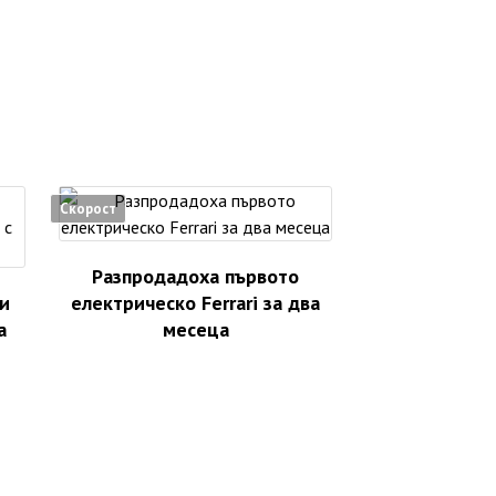
Скорост
Разпродадоха първото
и
електрическо Ferrari за два
а
месеца