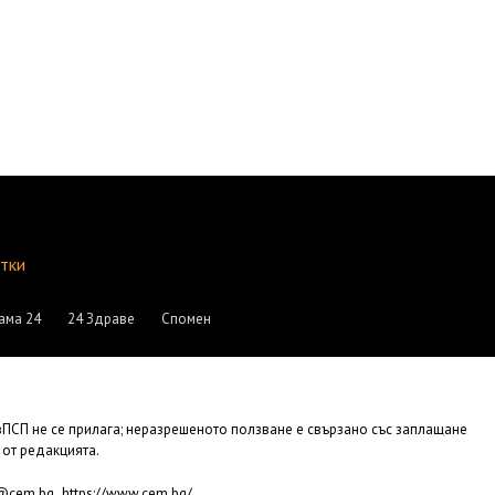
итки
ама 24
24 Здраве
Спомен
АвПСП не се прилага; неразрешеното ползване е свързано със заплащане
 от редакцията.
,
e@cem.bg
https://www.cem.bg/