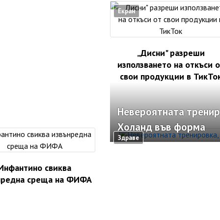
Екран
„Дисни" разреши
използването на откъси о
свои продукции в ТикТо
Невероятната тренир
Холанд във форма
Здраве
Инфантино свиква
нредна среща на ФИФА