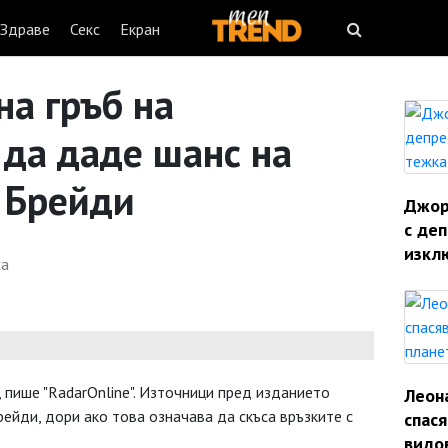
Здраве
Секс
Екран
а гръб на
 да даде шанс на
м Брейди
Джорд
с деп
изкл
са
, пише "RadarOnline". Източници пред изданието
Леон
рейди, дори ако това означава да скъса връзките с
спас
видо