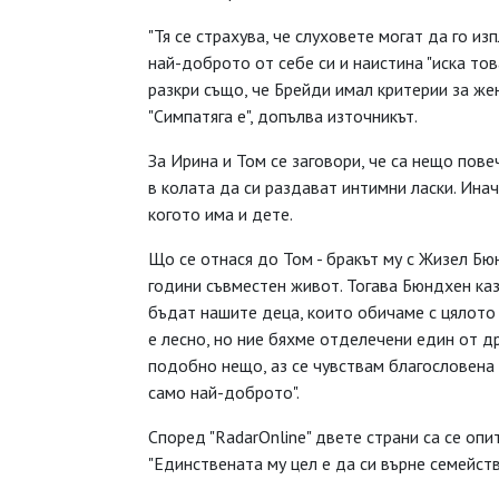
"Тя се страхува, че слуховете могат да го из
най-доброто от себе си и наистина "иска тов
разкри също, че Брейди имал критерии за жен
"Симпатяга е", допълва източникът.
За Ирина и Том се заговори, че са нещо пове
в колата да си раздават интимни ласки. Ина
когото има и дете.
Що се отнася до Том - бракът му с Жизел Бю
години съвместен живот. Тогава Бюндхен каз
бъдат нашите деца, които обичаме с цялото 
е лесно, но ние бяхме отделечени един от д
подобно нещо, аз се чувствам благословена 
само най-доброто".
Според "RadarOnline" двете страни са се опи
"Единствената му цел е да си върне семейст