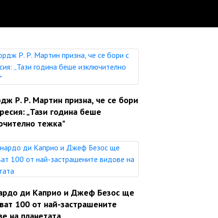
ж Р. Р. Мартин призна, че се бори
ресия: „Тази година беше
ючително тежка"
ардо ди Каприо и Джеф Безос ще
яват 100 от най-застрашените
ве на планетата