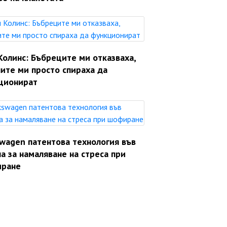
Колинс: Бъбреците ми отказваха,
ите ми просто спираха да
ционират
swagen патентова технология във
а за намаляване на стреса при
ране