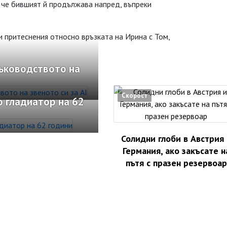
 че бившият й продължава напред, въпреки
притеснения относно връзката на Ирина с Том,
ръководството на
Скорост
о гладиатор на 62
Солидни глоби в Австрия 
Германия, ако закъсате н
пътя с празен резервоар