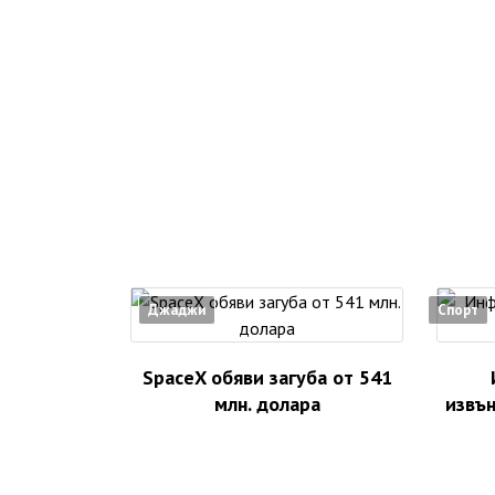
Джаджи
Спорт
SpaceX обяви загуба от 541
млн. долара
извъ