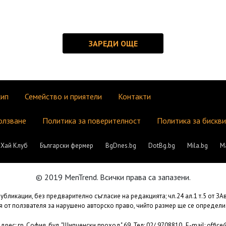
кип
Семейство и приятели
Контакти
олзване
Политика за поверителност
Политика за бискв
Хай Клуб
Български фермер
BgDnes.bg
DotBg.bg
Mila.bg
М
© 2019 MenTrend. Всички права са запазени.
бликации, без предварително съгласие на редакцията; чл.24 ал.1 т.5 от З
 от ползвателя за нарушено авторско право, чийто размер ще се определи
рес: гр. София, бул. "Шипченски проход" 69, Тел: 02/ 9708810,
E-mail:
offic