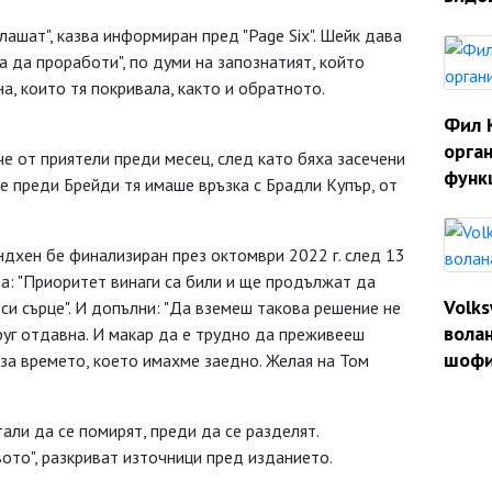
плашат", казва информиран пред "Page Six". Шейк дава
а да проработи", по думи на запознатият, който
а, които тя покривала, както и обратното.
Фил 
орган
че от приятели преди месец, след като бяха засечени
функ
че преди Брейди тя имаше връзка с Брадли Купър, от
ндхен бе финализиран през октомври 2022 г. след 13
а: "Приоритет винаги са били и ще продължат да
Volk
си сърце". И допълни: "Да вземеш такова решение не
волан
руг отдавна. И макар да е трудно да преживееш
шофи
за времето, което имахме заедно. Желая на Том
тали да се помирят, преди да се разделят.
вото", разкриват източници пред изданието.