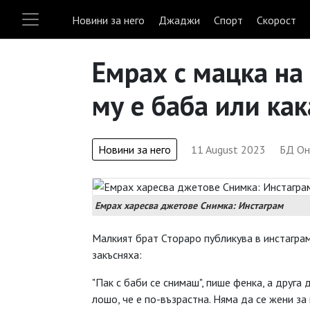
Новини за него
Джаджи
Спорт
Скорост
Емрах с мацка на 
му е баба или как
Новини за него
11 August 2023
БД Он
Емрах харесва джетове Снимка: Инстаграм
Малкият брат Стораро публикува в инстаграм
закъсняха:
"Пак с баби се снимаш", пише фенка, а друга 
лошо, че е по-възрастна. Няма да се жени за 