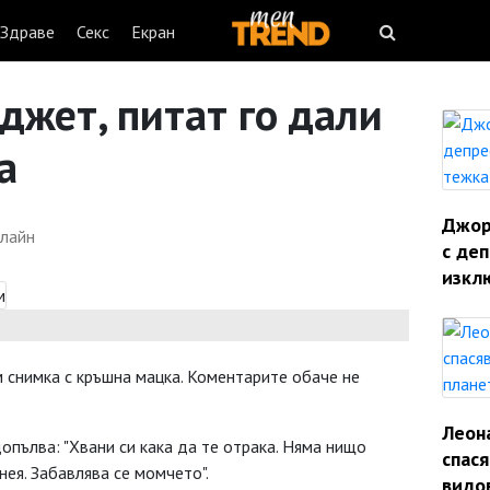
Здраве
Секс
Екран
джет, питат го дали
а
Джорд
лайн
с деп
изкл
 снимка с кръшна мацка. Коментарите обаче не
Леон
допълва: "Хвани си кака да те отрака. Няма нищо
спас
нея. Забавлява се момчето".
видо