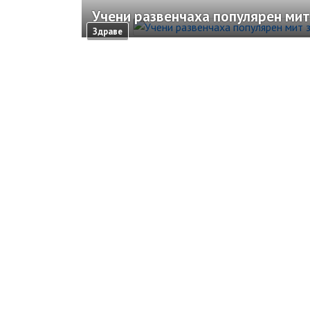
Учени развенчаха популярен мит
Здраве