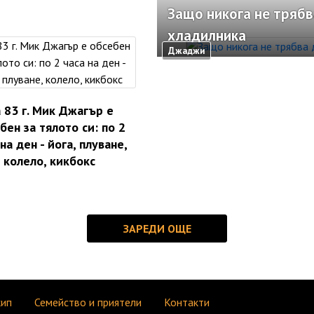
Защо никога не трябв
хладилника
Джаджи
 83 г. Мик Джагър е
бен за тялото си: по 2
на ден - йога, плуване,
колело, кикбокс
кип
Семейство и приятели
Контакти