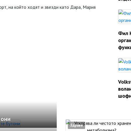
рт, на който ходят и звезди като Дара, Мария
Фил 
орган
функ
Volk
волан
шофи
тони
Здраве