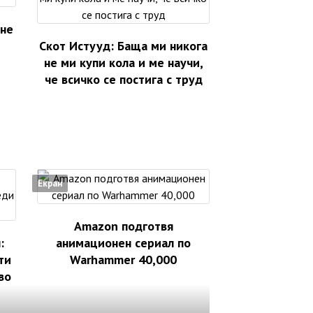
ене
Скот Истууд: Баща ми никога
не ми купи кола и ме научи,
че всичко се постига с труд
Екран
Amazon подготвя
:
анимационен сериал по
ти
Warhammer 40,000
во