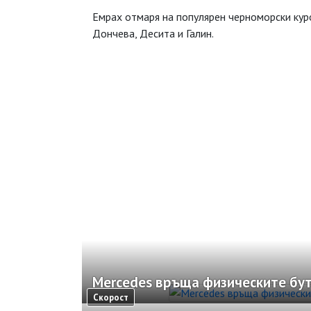
Емрах отмаря на популярен черноморски куро
Дончева, Десита и Галин.
Mercedes връща физическите бу
Скорост