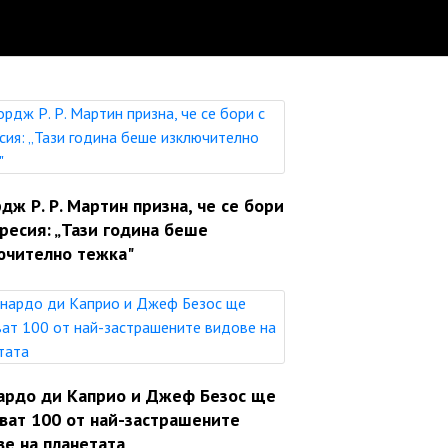
ж Р. Р. Мартин призна, че се бори
ресия: „Тази година беше
ючително тежка"
ардо ди Каприо и Джеф Безос ще
яват 100 от най-застрашените
ве на планетата