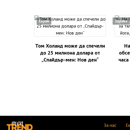
Екран
Здраве
Том Холанд може да спечели
На
до 25 милиона долара от
обсе
„Спайдър-мен: Нов ден“
часа 
За нас
Е