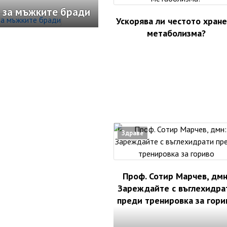
 за мъжките бради
Ускорява ли честото хран
метаболизма?
Здраве
Проф. Сотир Марчев, дмн
Зареждайте с въглехидра
преди тренировка за гори