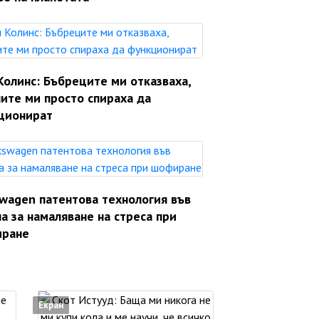
Колинс: Бъбреците ми отказваха,
ите ми просто спираха да
ционират
swagen патентова технология във
а за намаляване на стреса при
ране
Екран