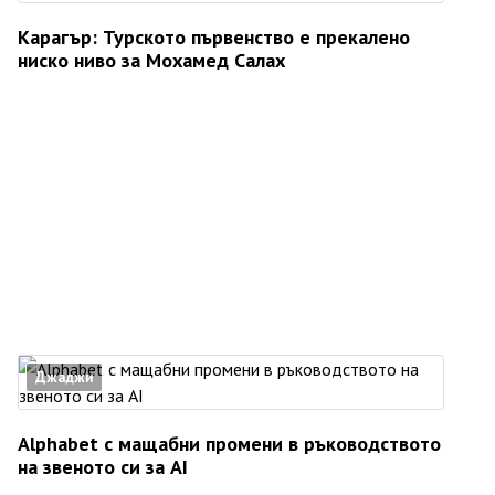
Карагър: Турското първенство е прекалено
ниско ниво за Мохамед Салах
Джаджи
Alphabet с мащабни промени в ръководството
на звеното си за AI