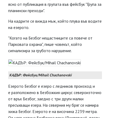
ясно от публикация в групата във фейсбук "Група за
планински преходи".
На кадрите се вижда мъж, който плува във водите
на езерото.
"Когато на Безбог нещастниците са повече от
Парковата охрана", пише човекът, който
сигнализира за грубото нарушение.
КАДЪР: Фейсбук/Mihail Chachanovski
Езерото Безбог е езеро с ледников произход и
е разположено в Безбожкия циркус североизточно
от връх Безбог, заедно с три други малки
пресъхващи езера. На северния му бряг се намира
хижа Безбог. Езерото е на височина 2239 метра.
От него изтича Безбожка река (Дуиловица), десен