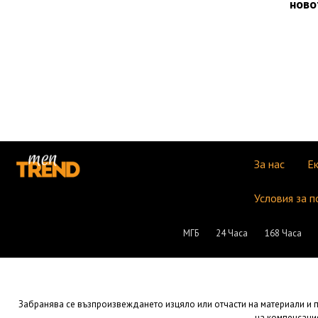
ново
За нас
Е
Условия за п
МГБ
24 Часа
168 Часа
Забранява се възпроизвеждането изцяло или отчасти на материали и пу
на компенсация