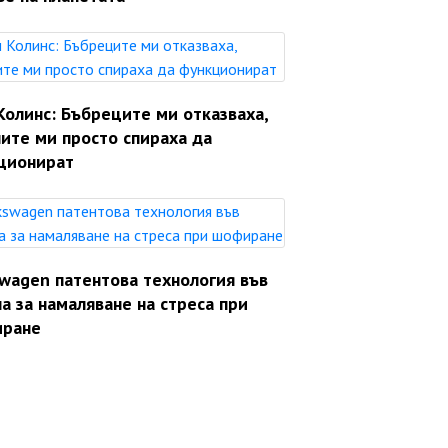
Колинс: Бъбреците ми отказваха,
ите ми просто спираха да
ционират
swagen патентова технология във
а за намаляване на стреса при
ране