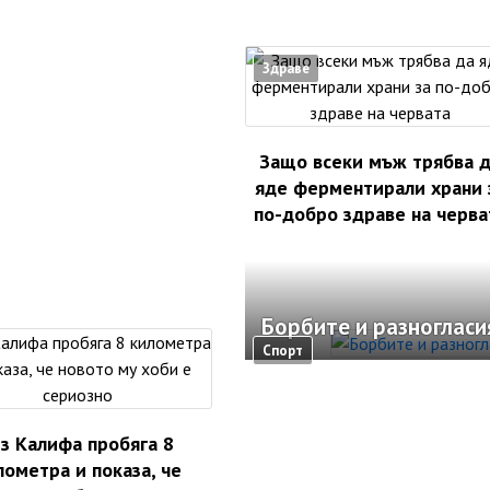
Здраве
Защо всеки мъж трябва 
яде ферментирали храни 
по-добро здраве на черва
Борбите и разноглас
Спорт
з Калифа пробяга 8
лометра и показа, че