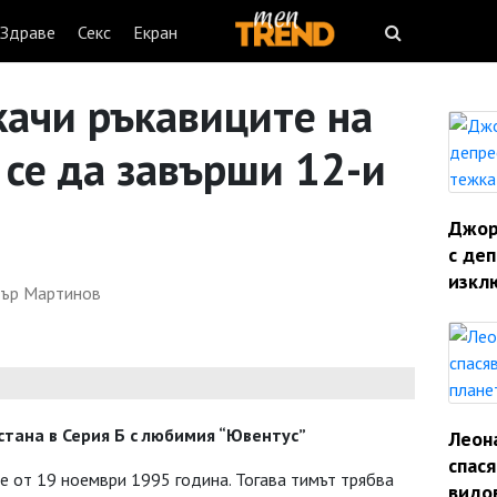
Здраве
Секс
Екран
ачи ръкавиците на
 се да завърши 12-и
Джорд
с деп
изкл
ър Мартинов
стана в Серия Б с любимия “Ювентус”
Леон
спас
е от 19 ноември 1995 година. Тогава тимът трябва
видо