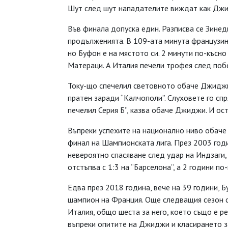
Шут след шут нападателите виждат как Дж
Във финала допуска един. Разписва се Зинед
продълженията. В 109-ата минута французинът
но Буфон е на мястото си. 2 минути по-късно
Матераци. А Италия печели трофея след побе
Току-що спечелил световното обаче Джиджи 
пратен заради “Калчополи”. Слуховете го спр
печелил Серия Б”, казва обаче Джиджи. И ос
Въпреки успехите на национално ниво обаче 
финал на Шампионската лига. През 2003 год
невероятно спасяване след удар на Индзаги,
отстъпва с 1:3 на “Барселона”, а 2 години по-
Едва през 2018 година, вече на 39 години, 
шампион на Франция. Още следващия сезон се
Италия, общо шеста за него, което също е рек
въпреки опитите на Джиджи и класирането за