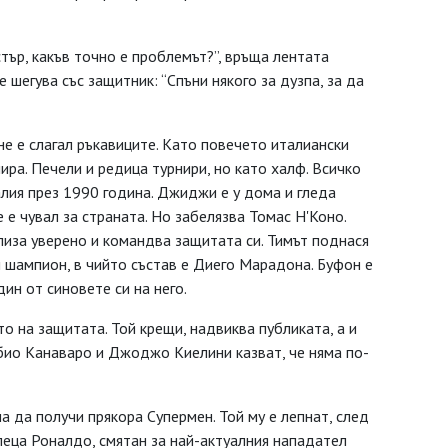
тър, какъв точно е проблемът?”, връща лентата
 шегува със защитник: “Спъни някого за дузпа, за да
е е слагал ръкавиците. Като повечето италиански
ира. Печели и редица турнири, но като халф. Всичко
лия през 1990 година. Джиджи е у дома и гледа
 е чувал за страната. Но забелязва Томас Н'Коно.
лиза уверено и командва защитата си. Тимът поднася
н шампион, в чийто състав е Диего Марадона. Буфон е
ин от синовете си на него.
о на защитата. Той крещи, надвиква публиката, а и
ио Канаваро и Джоджо Киелини казват, че няма по-
а да получи прякора Супермен. Той му е лепнат, след
леца Роналдо, смятан за най-актуалния нападател