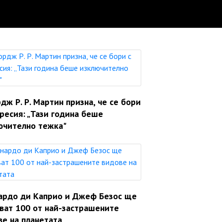
ж Р. Р. Мартин призна, че се бори
ресия: „Тази година беше
ючително тежка"
ардо ди Каприо и Джеф Безос ще
яват 100 от най-застрашените
ве на планетата