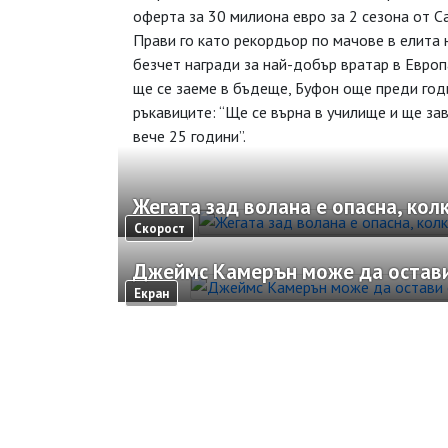
оферта за 30 милиона евро за 2 сезона от 
Прави го като рекордьор по мачове в елита н
безчет награди за най-добър вратар в Европ
ще се заеме в бъдеще, Буфон още преди годи
ръкавиците: “Ще се върна в училище и ще за
вече 25 години”.
Жегата зад волана е опасна, кол
Скорост
Джеймс Камерън може да остави
Екран