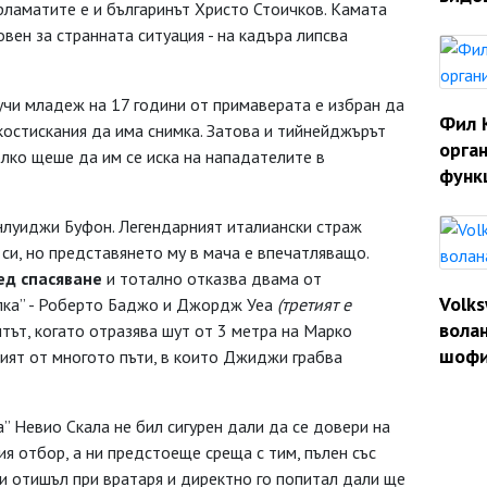
арламатите е и българинът Христо Стоичков. Камата
вен за странната ситуация - на кадъра липсва
учи младеж на 17 години от примаверата е избран да
Фил 
костискания да има снимка. Затова и тийнейджърът
орган
олко щеше да им се иска на нападателите в
функ
анлуиджи Буфон. Легендарният италиански страж
си, но представянето му в мача е впечатляващо.
ед спасяване
и тотално отказва двама от
Volk
опка” - Роберто Баджо и Джордж Уеа
(третият е
волан
тът, когато отразява шут от 3 метра на Марко
шофи
вият от многото пъти, в които Джиджи грабва
 Невио Скала не бил сигурен дали да се довери на
ия отбор, а ни предстоеще среща с тим, пълен със
 и отишъл при вратаря и директно го попитал дали ще