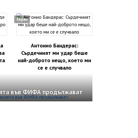
Екран
да
Антонио Бандерас:
за
Сърдечният ми удар беше
та
най-доброто нещо, което ми
се е случвало
ията във ФИФА продължават