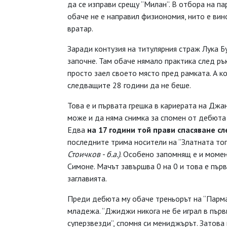
да се изправи срещу “Милан”. В отбора на п
обаче не е направил физиономия, нито е вино
вратар.
Заради контузия на титулярния страж Лука Б
започне. Там обаче нямало практика след ръ
просто заел своето място пред рамката. А к
следващите 28 години да не беше.
Това е и първата грешка в кариерата на Дж
може и да няма снимка за спомен от дебюта 
Едва
на 17 години той прави
спасяване сл
последните трима носители на “Златната т
Стоичков - б.а.)
. Особено запомнящ е и момен
Симоне. Мачът завършва 0 на 0 и това е пър
заглавията.
Преди дебюта му обаче треньорът на “Парма”
младежа. “Джиджи никога не бе играл в първ
суперзвезди”, спомня си мениджърът. Затова