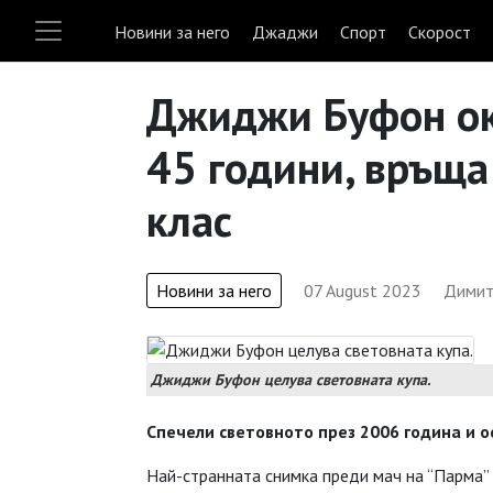
Новини за него
Джаджи
Спорт
Скорост
Джиджи Буфон ок
45 години, връща
клас
Новини за него
07 August 2023
Димит
Джиджи Буфон целува световната купа.
Спечели световното през 2006 година и о
Най-странната снимка преди мач на “Парма” 