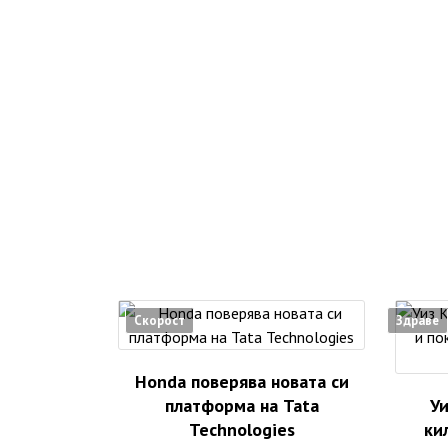
Скорост
Здраве
Honda поверява новата си
платформа на Tata
Уи
Technologies
ки