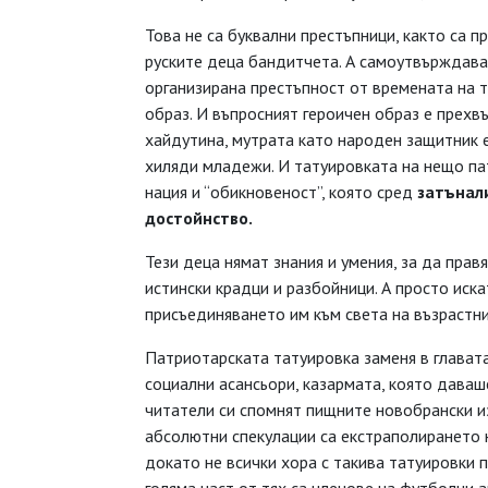
Това не са буквални престъпници, както са 
руските деца бандитчета. А самоутвърждава
организирана престъпност от времената на т
образ. И въпросният героичен образ е прехвъ
хайдутина, мутрата като народен защитник е
хиляди младежи. И татуировката на нещо па
нация и “обикновеност”, която сред
затънал
достойнство.
Тези деца нямат знания и умения, за да прав
истински крадци и разбойници. А просто иск
присъединяването им към света на възрастни
Патриотарската татуировка заменя в глават
социални асансьори, казармата, която даваш
читатели си спомнят пищните новобрански из
абсолютни спекулации са екстраполирането н
докато не всички хора с такива татуировки 