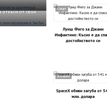
Спорт
 откъси от свои
Луиш Фиго за Джани
Инфантино: Късно е да сп
достойнството си
Джаджи
SpaceX обяви загуба от 5
млн. долара