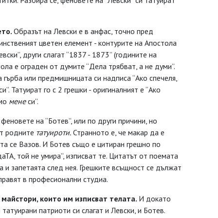
гитки. Разбира се, феновете на “Левски” си татуират
ето.
Образът на Левски е в анфас, точно пред
инственият цветен елемент - контурите на Апостола
вски”, други слагат “1837 - 1873” (годините на
ола е ограден от думите “Дела трябват, а не думи”.
а гърба или предмишницата си надписа “Ако спечеля,
си”. Татуират го с 2 грешки - оригиналният е “Ако
амо
мене
си”.
феновете на “Ботев”, или по други причини, но
от родните
татуироти.
Странното е, че макар да е
ита се Вазов. И Ботев също е цитиран грешно по
даТА, той не умира”, изписват те. Цитатът от поемата
а и запетаята след нея. Грешките всъщност се дължат
 правят в професионални студиа.
 майстори,
които им изписват телата.
И докато
 татуирани патриоти си слагат и Левски, и Ботев.