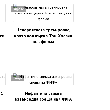
Здраве
Невероятната тренировка,
аси
която поддържа Том Холанд
във форма
Спорт
41
Инфантино свиква
извънредна среща на ФИФА