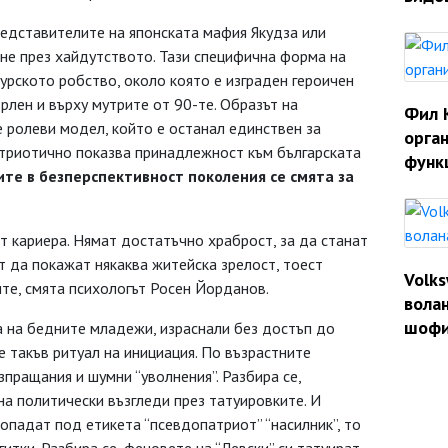
представителите на японската мафия Якудза или
не през хайдутството. Тази специфична форма на
урското робство, около която е изграден героичен
рлен и върху мутрите от 90-те. Образът на
Фил 
 ролеви модел, който е останал единствен за
орган
триотично показва принадлежност към българската
функ
ите в
безперспективност
поколения се смята
за
ят кариера. Нямат достатъчно храброст, за да станат
ат да покажат някаква житейска зрелост, тоест
Volk
те, смята психологът Росен Йорданов.
волан
шофи
а на бедните младежи, израснали без достъп до
е такъв ритуал на инициация. По възрастните
пращания и шумни “уволнения”. Разбира се,
а политически възгледи през татуировките. И
попадат под етикета “псевдопатриот” “насилник”, то