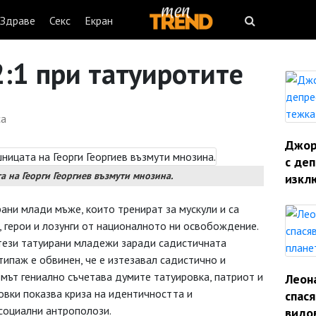
Здраве
Секс
Екран
2:1 при татуиротите
са
Джорд
с деп
 на Георги Георгиев възмути мнозина.
изкл
рани млади мъже, които тренират за мускули и са
 герои и лозунги от националното ни освобождение.
тези татуирани младежи заради садистичната
типаж е обвинен, че е изтезавал садистично и
мът гениално съчетава думите татуировка, патриот и
Леон
овки показва криза на идентичността и
спас
социални антрополози.
видо