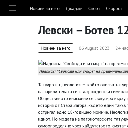
Новини за него
Джаджи
Спорт
Скорост
Левски – Ботев 1
Новини за него
06 August 2023
24 ча
Надписът "Свобода или смърт" на предмишницата
Татуиротът, неологизъм, който описва татуи
нашарили телата си с възрожденски символи,
Общественото внимание се фокусира върху 
история от Стара Загора, където един такъв 
остригал едно 18-годишно момиче. Неологиз
идиот. Но модата на патриотарските татуир
самоопределяне чрез хайдутството, смятат 