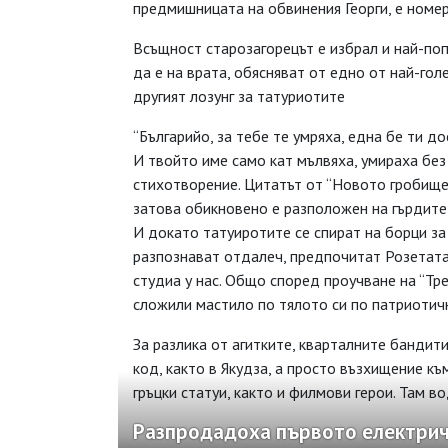
предмишницата на обвинения Георги, е номер
Всъщност старозагорецът е избрал и най-поп
да е на врата, обясняват от едно от най-гол
другият лозунг за татуриотите
“Българийо, за тебе те умряха, една бе ти до
И твойто име само кат мълвяха, умираха без 
стихотворение. Цитатът от “Новото гробище 
затова обикновено е разположен на гърдите 
И докато татуиротите се спират на борци за
разпознават отдалеч, предпочитат Розетата
студиа у нас. Общо според проучване на “Тр
сложили мастило по тялото си по патриотич
За разлика от агитките, кварталните бандити
код, както в Якудза, а просто възхищение къ
гръцки статуи, както и филмови герои. Там в
Разпродадоха първото електричес