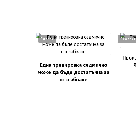
Здраве
Скорост
Произ
Една тренировка седмично
може да бъде достатъчна за
отслабване