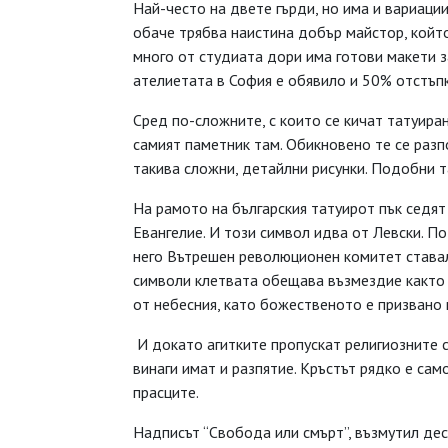
Най-често на двете гърди, но има и вариации
обаче трябва наистина добър майстор, който
много от студиата дори има готови макети з
ателиетата в София е обявило и 50% отстъпк
Сред по-сложните, с които се кичат татуира
самият паметник там. Обикновено те се разпо
такива сложни, детайлни рисунки. Подобни т
На рамото на българския татуирот пък седят
Евангелие. И този символ идва от Левски. П
него Вътрешен революционен комитет ставало
символи клетвата обещава възмездие както о
от небесния, като божественото е призвано 
И докато агитките пропускат религиозните 
винаги имат и разпятие. Кръстът рядко е сам
прасците.
Надписът “Свобода или смърт”, възмутил дес