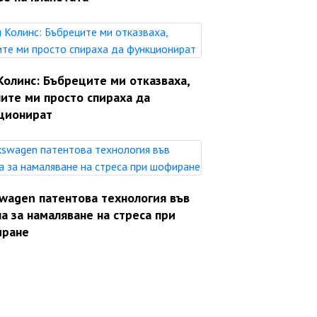
Колинс: Бъбреците ми отказваха,
ите ми просто спираха да
ционират
swagen патентова технология във
а за намаляване на стреса при
ране