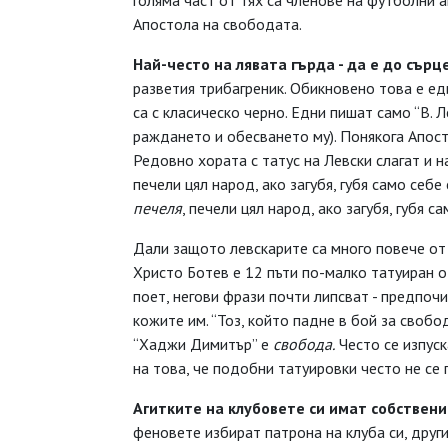
голяма част от тях са членове на футболни а
Апостола на свободата.
Най-често на лявата гърда -
да е до сърц
разветия трибагреник. Обикновено това е ед
са с класическо черно. Едни пишат само “В. Ле
раждането и обесването му). Понякога Апост
Редовно хората с татус на Левски слагат и н
печели цял народ, ако загубя, губя само себе 
печеля
, печели цял народ, ако загубя, губя с
Дали защото левскарите са много повече от 
Христо Ботев е 12 пъти по-малко татуиран 
поет, негови фрази почти липсват - предпоч
кожите им. “Тоз, който падне в бой за свобо
“Хаджи Димитър” е
свобода.
Често се изпуск
на това, че подобни татуировки често не се
Агитките на клубовете си
имат собствени
феновете избират патрона на клуба си, други