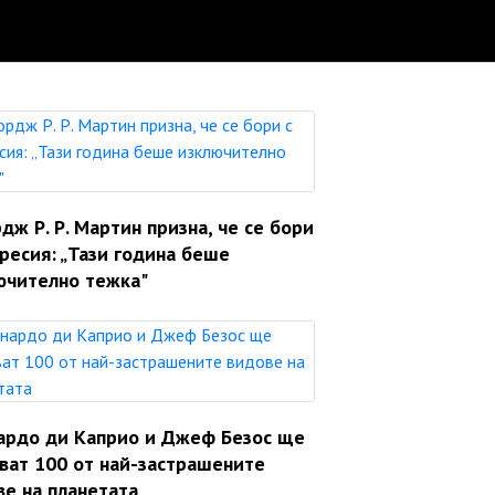
ж Р. Р. Мартин призна, че се бори
ресия: „Тази година беше
ючително тежка"
ардо ди Каприо и Джеф Безос ще
яват 100 от най-застрашените
ве на планетата