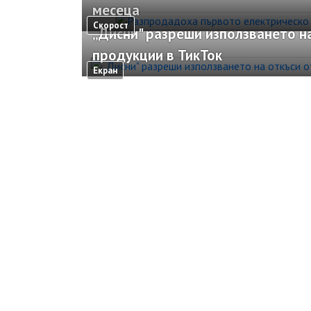
месеца
Скорост
„Дисни" разреши използването на
продукции в ТикТок
Екран