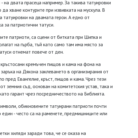
 - на двата прасеца например. За такива татуировки
 да хване контурите при извивката на мускула. В
а татуировки на двамата герои. А едно от
а за патриотични татуси.
ните патриоти, са сцени от битката при Шипка и
лагат на гърба, тъй като само там има място за
атуси отнемат повече от ден.
 кръстосани кремъчен пищов и кама на фона на
о заръка на Дякона заклеването в организирания от
 пред Евангелие, кръст, пищов и кама. Чрез тези
т земния съд, основан на комитетския устав, така и
като гарант чрез посредничеството на Библията.
символи, обикновените татуирани патриоти почти
о един - често са на раменете, предмишниците или
етки хиляди заради това, че се оказа на