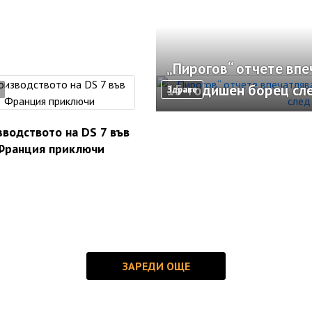
„Пирогов“ отчете вп
15-годишен борец сл
Здраве
водството на DS 7 във
Франция приключи