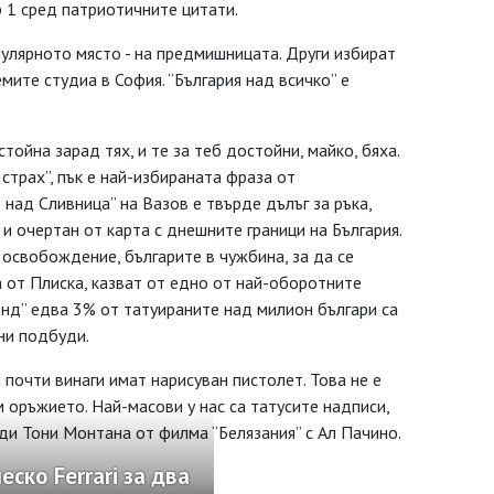
 1 сред патриотичните цитати.
улярното място - на предмишницата. Други избират
емите студиа в София. “България над всичко” е
стойна зарад тях, и те за теб достойни, майко, бяха.
страх”, пък е най-избираната фраза от
над Сливница” на Вазов е твърде дълъг за ръка,
и очертан от карта с днешните граници на България.
 освобождение, българите в чужбина, за да се
 от Плиска, казват от едно от най-оборотните
енд” едва 3% от татуираните над милион българи са
ни подбуди.
 почти винаги имат нарисуван пистолет. Това не е
м оръжието. Най-масови у нас са татусите надписи,
оди Тони Монтана от филма “Белязания” с Ал Пачино.
ко Ferrari за два