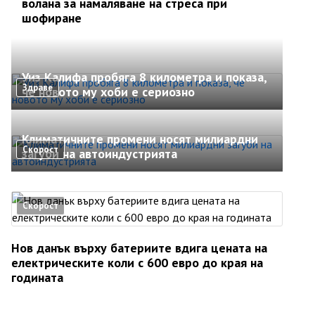
волана за намаляване на стреса при
шофиране
Уиз Калифа пробяга 8 километра и показа,
Здраве
че новото му хоби е сериозно
Климатичните промени носят милиардни
Скорост
загуби на автоиндустрията
Скорост
Нов данък върху батериите вдига цената на
електрическите коли с 600 евро до края на
годината