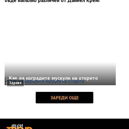
бъде напълно различен от Даниел Крейг
Как да изградите мускули на открито
Здраве