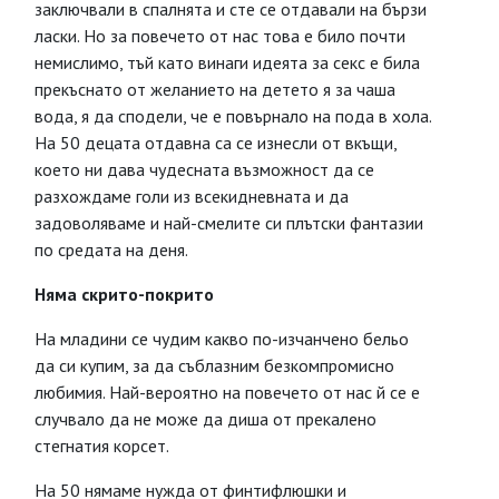
заключвали в спалнята и сте се отдавали на бързи
ласки. Но за повечето от нас това е било почти
немислимо, тъй като винаги идеята за секс е била
прекъснато от желанието на детето я за чаша
вода, я да сподели, че е повърнало на пода в хола.
На 50 децата отдавна са се изнесли от вкъщи,
което ни дава чудесната възможност да се
разхождаме голи из всекидневната и да
задоволяваме и най-смелите си плътски фантазии
по средата на деня.
Няма скрито-покрито
На младини се чудим какво по-изчанчено бельо
да си купим, за да съблазним безкомпромисно
любимия. Най-вероятно на повечето от нас й се е
случвало да не може да диша от прекалено
стегнатия корсет.
На 50 нямаме нужда от финтифлюшки и