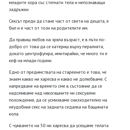
младите хора със стегнати тела и непознаващи
задръжки.
Сексът преди да стане част от света на децата, е
бил и е част от този на родителите им.
Да правиш любов на зряла възраст, е в пъти по-
добро от това да се катериш върху пералнята,
докато центрофугира, имитирайки, че много ти е
кеф на млади години.
Едно от предимствата на стареенето е това, че
знаем какво ни харесва и какво не долюбваме. С
напредване на времето сме в състояние да се
надсмиваме над някогашните ни сексуални
похождения, да се усмихваме снизходително на
неудобния секс на задната седалка на бащината
кола.
С чукването на 50 ни харесва да усещаме телата