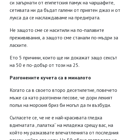
си загърнати от египетския памук на чаршафите,
сетивата ни да бъдат галени от приятен джаз и от
лукса да се наслаждаваме на предиграта.
Не защото сме се наситили на по-палавите
преживявания, а защото сме станали по-мъдри за
ласките.
Ето 5 причини, които ще ни докажат защо сексът
на 50 е по-добър от този на 25.
Разгонените кучета са в миналото
Когато са в своето второ десетилетие, повечето
мъже са като разгонени песове, че дори лекият
полъх на морския бриз би могъл да ги възбуди.
Съгласете се, че не е най-красивата гледка
вдигнатата „палатка“ на младежа срещу вас, на
който му разказвате впечатленията от последния