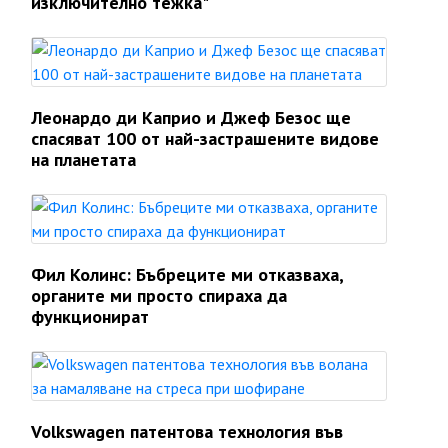
изключително тежка"
Леонардо ди Каприо и Джеф Безос ще
спасяват 100 от най-застрашените видове
на планетата
Фил Колинс: Бъбреците ми отказваха,
органите ми просто спираха да
функционират
Volkswagen патентова технология във