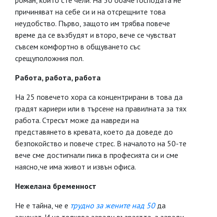
роман, който сте чели. На 50 обаче господата не
причиняват на себе си и на отсрещните това
неудобство. Първо, защото им трябва повече
време да се възбудят и второ, вече се чувстват
съвсем комфортно в общуването със
срещуположния пол.
Работа, работа, работа
На 25 повечето хора са концентрирани в това да
градят кариери или в търсене на правилната за тях
работа. Стресът може да навреди на
представянето в кревата, което да доведе до
безпокойство и повече стрес. В началото на 50-те
вече сме достигнали пика в професията си и сме
наясно,че има живот и извън офиса.
Нежелана бременност
Не е тайна, че е
трудно за жените над 50
да