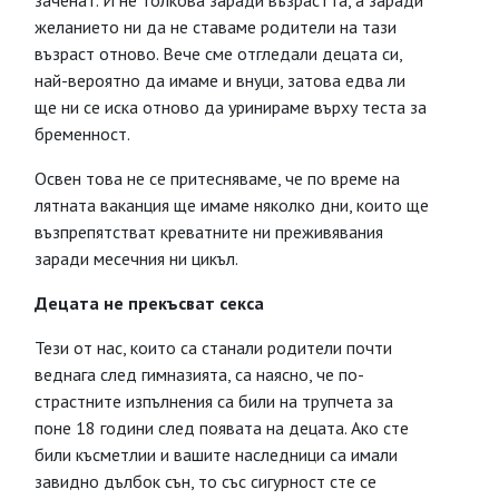
заченат. И не толкова заради възрастта, а заради
желанието ни да не ставаме родители на тази
възраст отново. Вече сме отгледали децата си,
най-вероятно да имаме и внуци, затова едва ли
ще ни се иска отново да уринираме върху теста за
бременност.
Освен това не се притесняваме, че по време на
лятната ваканция ще имаме няколко дни, които ще
възпрепятстват креватните ни преживявания
заради месечния ни цикъл.
Децата не прекъсват секса
Тези от нас, които са станали родители почти
веднага след гимназията, са наясно, че по-
страстните изпълнения са били на трупчета за
поне 18 години след появата на децата. Ако сте
били късметлии и вашите наследници са имали
завидно дълбок сън, то със сигурност сте се