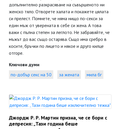
допълнително разкрасяване на съвършеното ни
женско тяло. Отворете халата и покажете цялата
си прелест. Помнете, че няма нищо по-секси за
един мъж от уверената в себе си жена. А това
важи с пълна степен за леглото. Не забравяйте, че
мъжът до вас също остарява. Също има сребро в
косите, бръчки по лицето и някое и друго килце
отгоре.
Ключови думи
по-добър секс на 50
за жената
мила бг
Джордж Р. Р. Мартин призна, че се бори с
депресия: „Тази година беше