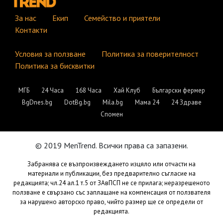
За нас
Екип
Семейство и приятели
Контакти
Условия за ползване
Политика за поверителност
Политика за бисквитки
МГБ
24 Часа
168 Часа
Хай Клуб
Български фермер
BgDnes.bg
DotBg.bg
Mila.bg
Мама 24
24 Здраве
Спомен
© 2019 MenTrend. Всички права са запазени.
Забранява се възпроизвеждането изцяло или отчасти на
материали и публикации, без предварително съгласие на
редакцията; чл.24 ал.1 т.5 от ЗАвПСП не се прилага; неразрешеното
ползване е свързано със заплащане на компенсация от ползвателя
за нарушено авторско право, чийто размер ще се определи от
редакцията.