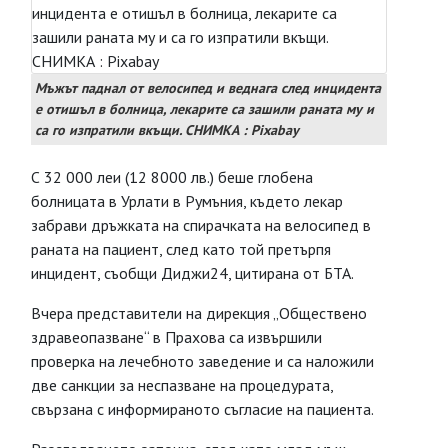
Мъжът паднал от велосипед и веднага след инцидента
е отишъл в болница, лекарите са зашили раната му и
са го изпратили вкъщи. СНИМКА : Pixabay
С 32 000 леи (12 8000 лв.) беше глобена
болницата в Урлати в Румъния, където лекар
забрави дръжката на спирачката на велосипед в
раната на пациент, след като той претърпя
инцидент, съобщи Диджи24, цитирана от БТА.
Вчера представители на дирекция „Обществено
здравеопазване“ в Прахова са извършили
проверка на лечебното заведение и са наложили
две санкции за неспазване на процедурата,
свързана с информираното съгласие на пациента.