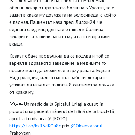
Разследването започна, след като млад мъж
обвини лекар от градската болница в Урлати, че е
зашил в крака му дръжката на велосипеда, с който
е паднал. Пациентът каза пред Диджи24, че
веднага след инцидента е отишъл в болница,
лекарите са зашили раната му и са го изпратили
вкъщи.
Кракът обаче продължил да се подува и той се
върнал в здравното заведение, а медиците го
посъветвали да сложи лед върху раната. Едва в
Нидерландия, където мъжът работи, лекарите
успяват да извадят дългата 8 сантиметра дръжка
от крака му.
🤬🤬🤬Un medic de la Spitalul Urlați a cusut în
piciorul unui pacient mânerul de frână de la bicicletă,
apoi l-a trimis acasă! [FOTO]
https://t.co/hsR5dKOu8c
prin
@Observatorul
Prahovean