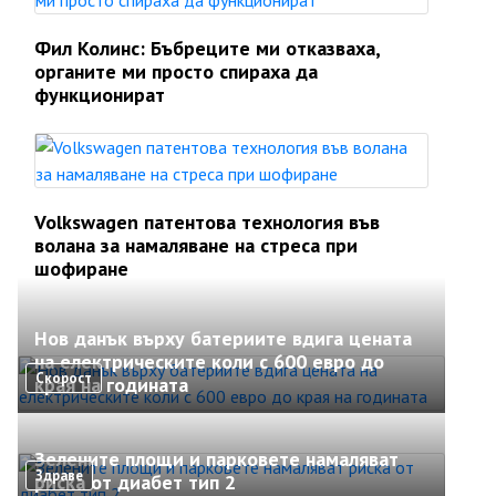
Фил Колинс: Бъбреците ми отказваха,
органите ми просто спираха да
функционират
Volkswagen патентова технология във
волана за намаляване на стреса при
шофиране
Нов данък върху батериите вдига цената
на електрическите коли с 600 евро до
Скорост
края на годината
Зелените площи и парковете намаляват
Здраве
риска от диабет тип 2