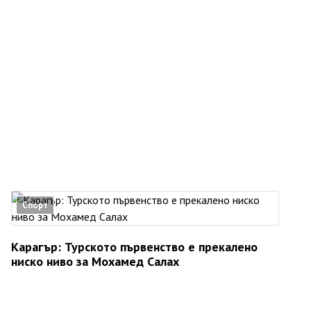
Спорт
Карагър: Турското първенство е прекалено
ниско ниво за Мохамед Салах