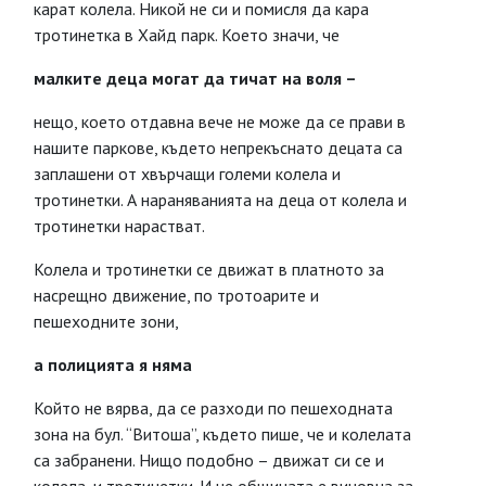
карат колела. Никой не си и помисля да кара
тротинетка в Хайд парк. Което значи, че
малките деца могат да тичат на воля –
нещо, което отдавна вече не може да се прави в
нашите паркове, където непрекъснато децата са
заплашени от хвърчащи големи колела и
тротинетки. А нараняванията на деца от колела и
тротинетки нарастват.
Колела и тротинетки се движат в платното за
насрещно движение, по тротоарите и
пешеходните зони,
а полицията я няма
Който не вярва, да се разходи по пешеходната
зона на бул. “Витоша”, където пише, че и колелата
са забранени. Нищо подобно – движат си се и