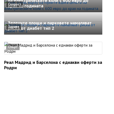
на електрическите коли с 600 евро до
Скорост
края на годината
Зелените площи и парковете намаляват
Здраве
риска от диабет тип 2
Спорт
Реал Мадрид и Барселона с еднакви оферти за
Родри