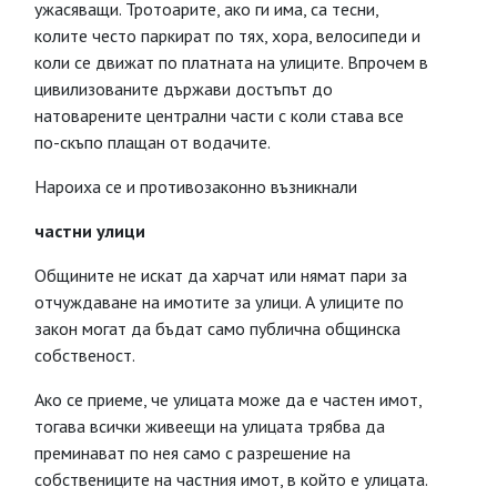
ужасяващи. Тротоарите, ако ги има, са тесни,
колите често паркират по тях, хора, велосипеди и
коли се движат по платната на улиците. Впрочем в
цивилизованите държави достъпът до
натоварените централни части с коли става все
по-скъпо плащан от водачите.
Нароиха се и противозаконно възникнали
частни улици
Общините не искат да харчат или нямат пари за
отчуждаване на имотите за улици. А улиците по
закон могат да бъдат само публична общинска
собственост.
Ако се приеме, че улицата може да е частен имот,
тогава всички живеещи на улицата трябва да
преминават по нея само с разрешение на
собствениците на частния имот, в който е улицата.