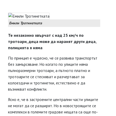
Емили Тротинетката
Те незаконно хвърчат с над 25 км/ч по
тротоари, деца може да наранят други деца,
полицията я няма
По принцип е чудесно, че се развива транспортът
без замърсяване. Но когато по улиците няма
пълноразмерни тротоари, а пътното платно и
тротоарите се стесняват и разчертават за
колоездачи и тротинетки, естествено е да
възникват конфликти.
Ясно е, че в застроените централни части улиците
не могат да се разширят. Но в новостроящите се
комплекси в големите градове нещата са още по-