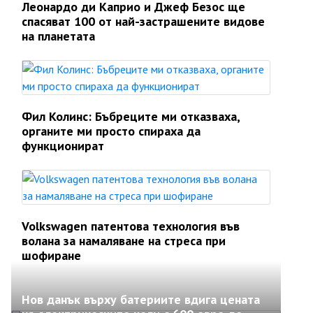
Леонардо ди Каприо и Джеф Безос ще
спасяват 100 от най-застрашените видове
на планетата
Фил Колинс: Бъбреците ми отказваха,
органите ми просто спираха да
функционират
Volkswagen патентова технология във
волана за намаляване на стреса при
шофиране
Нов данък върху батериите вдига цената