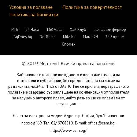
Условия за ползване
Политика за поверителност
Политика за бисквитки
МГБ
24 Часа
168 Часа
Хай Клуб
Български фермер
BgDnes.bg
DotBg.bg
Mila.bg
Мама 24
24 Здраве
Спомен
© 2019 MenTrend. Всички права са запазени.
Забранява се възпроизвеждането изцяло или отчасти на
материали и публикации, без предварително съгласие на
редакцията; чл.24 ал.1 т.5 от ЗАвПСП не се прилага; неразрешеното
ползване е свързано със заплащане на компенсация от ползвателя
за нарушено авторско право, чийто размер ще се определи от
редакцията.
Съвет за електронни медии: Адрес: гр. София, бул. "Шипченски
,
проход" 69, Тел: 02/ 9708810,
E-mail:
office@cem.bg
https://www.cem.bg/