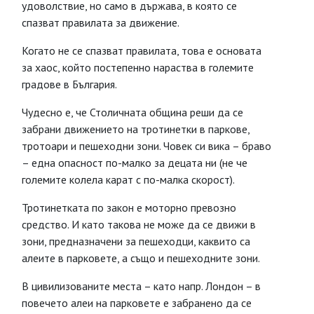
удоволствие, но само в държава, в която се
спазват правилата за движение.
Когато не се спазват правилата, това е основата
за хаос, който постепенно нараства в големите
градове в България.
Чудесно е, че Столичната община реши да се
забрани движението на тротинетки в паркове,
тротоари и пешеходни зони. Човек си вика – браво
– една опасност по-малко за децата ни (не че
големите колела карат с по-малка скорост).
Тротинетката по закон е моторно превозно
средство. И като такова не може да се движи в
зони, предназначени за пешеходци, каквито са
алеите в парковете, а също и пешеходните зони.
В цивилизованите места – като напр. Лондон – в
повечето алеи на парковете е забранено да се