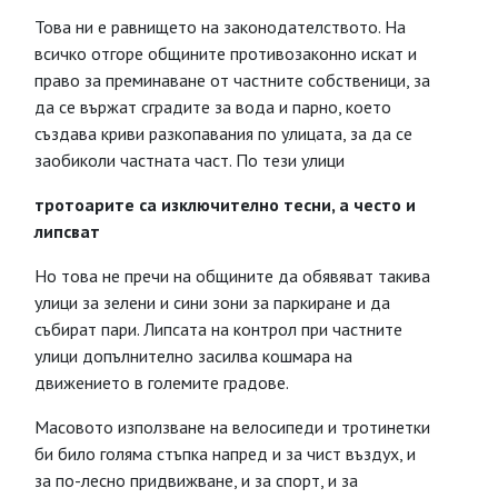
Това ни е равнището на законодателството. На
всичко отгоре общините противозаконно искат и
право за преминаване от частните собственици, за
да се вържат сградите за вода и парно, което
създава криви разкопавания по улицата, за да се
заобиколи частната част. По тези улици
тротоарите са изключително тесни, а често и
липсват
Но това не пречи на общините да обявяват такива
улици за зелени и сини зони за паркиране и да
събират пари. Липсата на контрол при частните
улици допълнително засилва кошмара на
движението в големите градове.
Масовото използване на велосипеди и тротинетки
би било голяма стъпка напред и за чист въздух, и
за по-лесно придвижване, и за спорт, и за