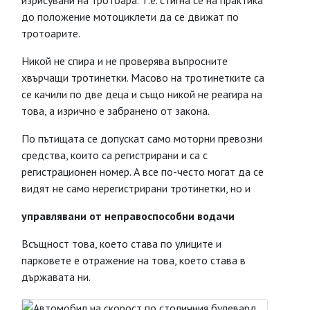
изрисувани на тротоара. Т.е. стигна се на практика
до положение мотоциклети да се движат по
тротоарите.
Никой не спира и не проверява въпросните
хвърчащи тротинетки. Масово на тротинетките са
се качили по две деца и също никой не реагира на
това, а изрично е забранено от закона.
По пътищата се допускат само моторни превозни
средства, които са регистрирани и са с
регистрационен номер. А все по-често могат да се
видят не само нерегистрирани тротинетки, но и
управлявани от неправоспособни водачи
Всъщност това, което става по улиците и
парковете е отражение на това, което става в
държавата ни.