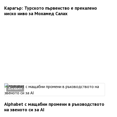
Карагър: Турското първенство е прекалено
ниско ниво за Мохамед Салах
Джаджи
Alphabet с мащабни промени в ръководството
на звеното си за AI