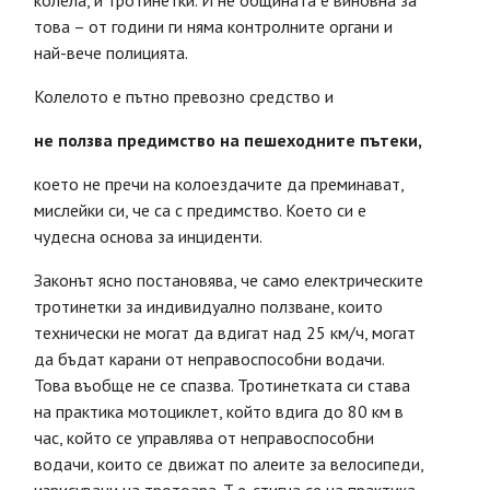
колела, и тротинетки. И не общината е виновна за
това – от години ги няма контролните органи и
най-вече полицията.
Колелото е пътно превозно средство и
не ползва предимство на пешеходните пътеки,
което не пречи на колоездачите да преминават,
мислейки си, че са с предимство. Което си е
чудесна основа за инциденти.
Законът ясно постановява, че само електрическите
тротинетки за индивидуално ползване, които
технически не могат да вдигат над 25 км/ч, могат
да бъдат карани от неправоспособни водачи.
Това въобще не се спазва. Тротинетката си става
на практика мотоциклет, който вдига до 80 км в
час, който се управлява от неправоспособни
водачи, които се движат по алеите за велосипеди,