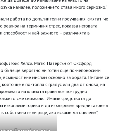
може да доведе до намаляване на нивото на
мозъка намалее, положението става много сериозно.”
нали работа по допълнителни проучвания, смятат, че
о реагира на термичния стрес, показва неговата
зи способност и най-важното – различията в
 проф. Люис Хелси. Матю Патерсън от Оксфорд
то бъдеще вероятно ни готви още по-непоносими
и, всъщност ние мислим основно за хората. Питаме се
 която ще е по-топла с градус или два от онова, на
 промяната на климата прави все по-трудно
какъвто сме свикнали. “Имаме средствата да
м изкопаеми горива и да изхвърляме вредни газове в
в собствените ни ръце, ако искаме да оцелеем”,
ко Ferrari за два