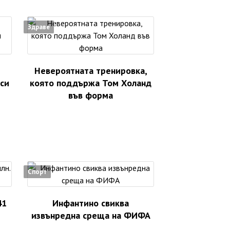
Здраве
Невероятната тренировка,
аси
която поддържа Том Холанд
във форма
Спорт
41
Инфантино свиква
извънредна среща на ФИФА