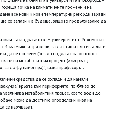
по физика на климата в университета в Оксфорд. –
в гореща точка на климатичните промени и на
ждаме все нови и нови температурни рекорди заради
я ще се запази и в бъдеще, защото продължаваме да
за живота и здравето към университета “Рохемптън”
 с 4-ма мъже и три жени, за да стигнат до изводите
е и да не оцелеем (без да подлагат на опасност
астване на метаболитния процент (измерващ
, за да функционира)”, казва професорът.
различни средства да се охлади и да намали
“евакуира” кръвта към периферията, по-близо до
та увеличава метаболитния процес, което води до
о обаче може да достигне определени нива на
да се нарушават.