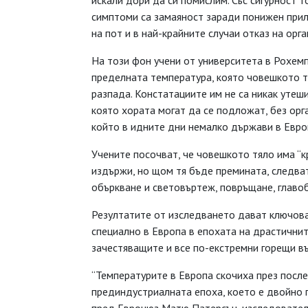
искали дори да си помислим. Със сигурност т
симптоми са замаяност заради понижен прили
на пот и в най-крайните случаи отказ на орга
На този фон учени от университета в Рохемп
пределната температура, която човешкото тя
разпада. Констатациите им не са никак утеш
която хората могат да се подложат, без орга
който в идните дни немалко държави в Евро
Учените посочват, че човешкото тяло има “к
издържи, но щом тя бъде премината, следват
объркване и световъртеж, повръщане, главо
Резултатите от изследването дават ключова
специално в Европа в епохата на драстични
зачестяващите и все по-екстремни горещи въ
“Температурите в Европа скочиха през после
прединдустриалната епоха, което е двойно п