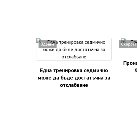
Здраве
Скорост
Произ
Една тренировка седмично
може да бъде достатъчна за
отслабване