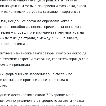
оплинните удари няма да са рядкост, а техните
в на кръв към мозъка, зачервена и суха кожа, липса
ните, конвулсии, загуба на съзнание и дори смърт.
тън, Лондон, се заеха да определят каква е
ло е способно да понесе, преди да започне да се
ителни – според тях максималната температура, на
низмът им да страда, е между 40 и 50°. Лимит,
па ще достигнат.
ритична най-висока температура”, която би могло да
 “термичен стрес” и състояние, характеризиращо се с
болие и припадъци.
 информация как населението на света и по-
те климатични промени да се предпазва от
лни.
дните десетилетия с около 2° в сравнение с
о-голямо увеличение от средното за света - казва