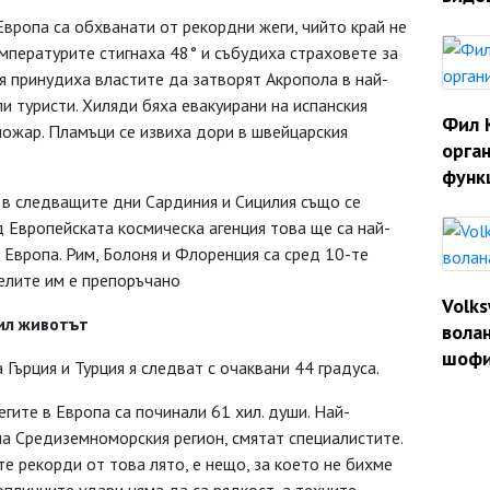
вропа са обхванати от рекордни жеги, чийто край не
емпературите стигнаха 48° и събудиха страховете за
я принудиха властите да затворят Акропола в най-
и туристи. Хиляди бяха евакуирани на испанския
Фил 
пожар. Пламъци се извиха дори в швейцарския
орган
функ
 в следващите дни Сардиния и Сицилия също се
д Европейската космическа агенция това ще са най-
в Европа. Рим, Болоня и Флоренция са сред 10-те
телите им е препоръчано
Volk
ил животът
волан
шофи
а Гърция и Турция я следват с очаквани 44 градуса.
гите в Европа са починали 61 хил. души. Най-
на Средиземноморския регион, смятат специалистите.
е рекорди от това лято, е нещо, за което не бихме