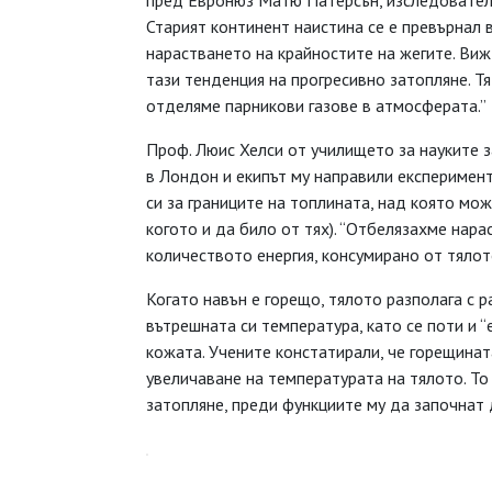
пред Евронюз Матю Патерсън, изследовател 
Старият континент наистина се е превърнал 
нарастването на крайностите на жегите. Ви
тази тенденция на прогресивно затопляне. Т
отделяме парникови газове в атмосферата.”
Проф. Люис Хелси от училището за науките 
в Лондон и екипът му направили експеримент
си за границите на топлината, над която мож
когото и да било от тях). “Отбелязахме нар
количеството енергия, консумирано от тялото
Когато навън е горещо, тялото разполага с 
вътрешната си температура, като се поти и 
кожата. Учените констатирали, че горещина
увеличаване на температурата на тялото. Т
затопляне, преди функциите му да започнат 