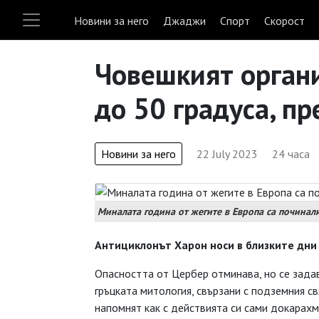
Новини за него
Джаджи
Спорт
Скорост
Човешкият орган
до 50 градуса, пр
Новини за него
22 July 2023
24 часа
Миналата година от жегите в Европа са починал
Антициклонът Харон носи в близките дни 
Опасността от Цербер отминава, но се задав
гръцката митология, свързани с подземния св
напомнят как с действията си сами докарахме