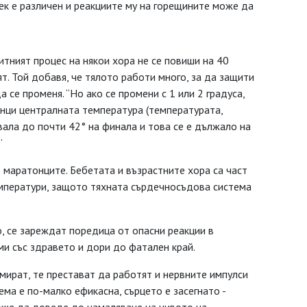
ек е различен и реакциите му на горещините може да
тният процес на някои хора не се повиши на 40
ят. Той добавя, че тялото работи много, за да защити
 се променя. “Но ако се промени с 1 или 2 градуса,
онци централната температура (температурата,
вала до почти 42° на финала и това се е дължало на
”
 маратонците. Бебетата и възрастните хора са част
емператури, защото тяхната сърдечносъдова система
о, се зареждат поредица от опасни реакции в
и със здравето и дори до фатален край.
мират, те престават да работят и нервните импулси
ма е по-малко ефикасна, сърцето е засегнато -