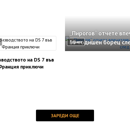
„Пирогов“ отчете вп
15-годишен борец сл
Здраве
водството на DS 7 във
Франция приключи