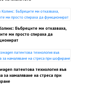
Колинс: Бъбреците ми отказваха,
ите ми просто спираха да
ционират
swagen патентова технология във
а за намаляване на стреса при
ране