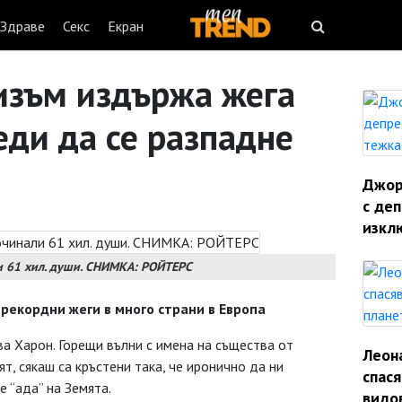
Здраве
Секс
Екран
изъм издържа жега
еди да се разпадне
Джорд
с деп
изкл
и 61 хил. души. СНИМКА: РОЙТЕРС
рекордни жеги в много страни в Европа
а Харон. Горещи вълни с имена на същества от
Леон
ят, сякаш са кръстени така, че иронично да ни
спас
 “ада” на Земята.
видо