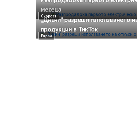
месеца
Скорост
„Дисни" разреши използването на
продукции в ТикТок
Екран