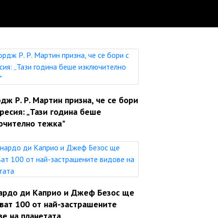
ж Р. Р. Мартин призна, че се бори
ресия: „Тази година беше
ючително тежка"
ардо ди Каприо и Джеф Безос ще
яват 100 от най-застрашените
ве на планетата