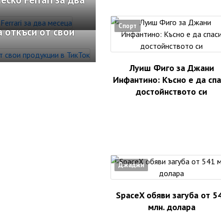
Спорт
 откъси от свои
Луиш Фиго за Джани
Инфантино: Късно е да сп
достойнството си
Джаджи
SpaceX обяви загуба от 5
млн. долара