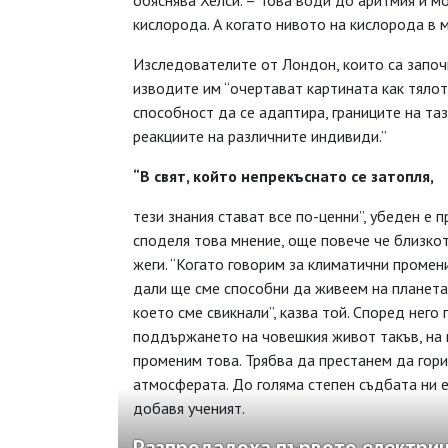
обяснява Хелси. – Това води до аритмия и 
кислорода. А когато нивото на кислорода в 
Изследователите от Лондон, които са започ
изводите им “очертават картината как тялот
способност да се адаптира, границите на та
реакциите на различните индивиди.”
“В свят, който
непрекъснато
се затопля,
тези знания стават все по-ценни”, убеден е
споделя това мнение, още повече че близко
жеги. “Когато говорим за климатични промен
дали ще сме способни да живеем на планета,
което сме свикнали”, казва той. Според него
поддържането на човешкия живот такъв, на 
променим това. Трябва да престанем да гори
атмосферата. До голяма степен съдбата ни е 
добавя ученият.
Разпродадоха първото електричес