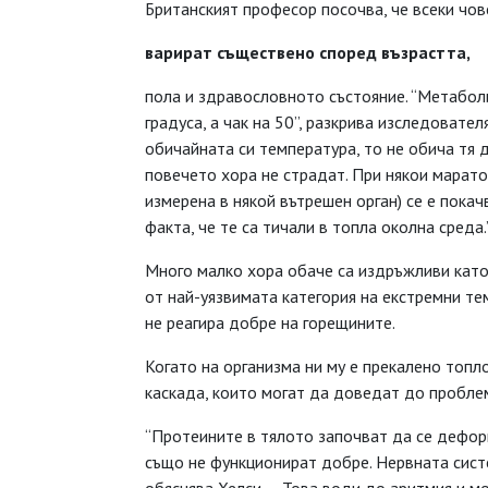
Британският професор посочва, че всеки чов
варират съществено
според възрастта,
пола и здравословното състояние. “Метаболи
градуса, а чак на 50”, разкрива изследовател
обичайната си температура, то не обича тя да
повечето хора не страдат. При някои марат
измерена в някой вътрешен орган) се е покач
факта, че те са тичали в топла околна среда.
Много малко хора обаче са издръжливи като
от най-уязвимата категория на екстремни т
не реагира добре на горещините.
Когато на организма ни му е прекалено топл
каскада, които могат да доведат до проблем
“Протеините в тялото започват да се дефор
също не функционират добре. Нервната систе