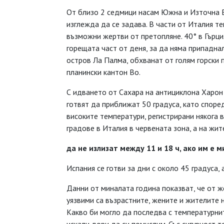
От близо 2 седмици насам Южна и Източна Е
изглежда да се задава. В части от Италия т
възможни жертви от претопляне. 40° в Гърци
горещата част от деня, за да няма припаднал
остров Ла Палма, обхванат от голям горски 
планински кантон Во.
С идването от Сахара на антициклона Харон
готвят да приближат 50 градуса, като споре
високите температури, регистрирани някога 
градове в Италия в червената зона, а на жи
да не излизат
между 11 и 18 ч,
ако им е м
Испания се готви за дни с около 45 градуса, 
Данни от миналата година показват, че от же
уязвими са възрастните, жените и жителите 
Какво би могло да последва с температурнит