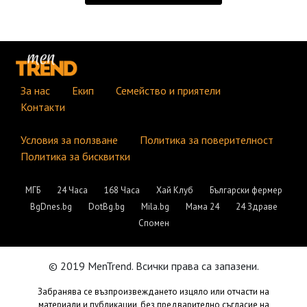
За нас
Екип
Семейство и приятели
Контакти
Условия за ползване
Политика за поверителност
Политика за бисквитки
МГБ
24 Часа
168 Часа
Хай Клуб
Български фермер
BgDnes.bg
DotBg.bg
Mila.bg
Мама 24
24 Здраве
Спомен
© 2019 MenTrend. Всички права са запазени.
Забранява се възпроизвеждането изцяло или отчасти на
материали и публикации, без предварително съгласие на