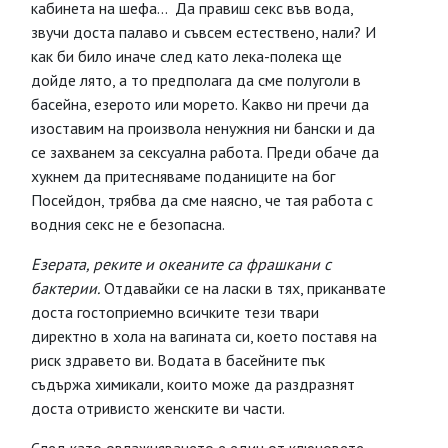
кабинета на шефа... Да правиш секс във вода,
звучи доста палаво и съвсем естествено, нали? И
как би било иначе след като лека-полека ще
дойде лято, а то предполага да сме полуголи в
басейна, езерото или морето. Какво ни пречи да
изоставим на произвола ненужния ни бански и да
се захванем за сексуална работа. Преди обаче да
хукнем да притесняваме поданиците на бог
Посейдон, трябва да сме наясно, че тая работа с
водния секс не е безопасна.
Езерата, реките и океаните са фрашкани с
бактерии.
Отдавайки се на ласки в тях, приканвате
доста гостоприемно всичките тези твари
директно в хола на вагината си, което поставя на
риск здравето ви. Водата в басейните пък
съдържа химикали, които може да раздразнят
доста отривисто женските ви части.