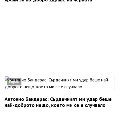
Екран
Антонио Бандерас: Сърдечният ми удар беше
най-доброто нещо, което ми се е случвало