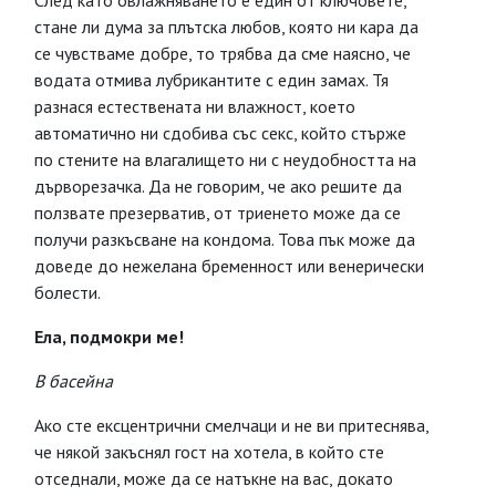
След като овлажняването е един от ключовете,
стане ли дума за плътска любов, която ни кара да
се чувстваме добре, то трябва да сме наясно, че
водата отмива лубрикантите с един замах. Тя
разнася естествената ни влажност, което
автоматично ни сдобива със секс, който стърже
по стените на влагалището ни с неудобността на
дърворезачка. Да не говорим, че ако решите да
ползвате презерватив, от триенето може да се
получи разкъсване на кондома. Това пък може да
доведе до нежелана бременност или венерически
болести.
Ела, подмокри ме!
В басейна
Ако сте ексцентрични смелчаци и не ви притеснява,
че някой закъснял гост на хотела, в който сте
отседнали, може да се натъкне на вас, докато