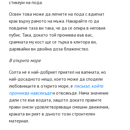
стикери на пода.
Освен това може да легнете на пода с вдигнат
крак върху рамото на мъжа. Накарайте го да
повдигне таза ви така, че да се опира в неговия
пубис. Така, докато той прониква във вас,
срамната му кост ще се търка в клитора ви,
дарявайки ви двойна доза блаженство.
В открито море
Солта не е най-добрият приятел на вагината, но
най-досадното нещо, което може да сподели
любовниците в открито море, е
пясъкът, който
прониква навсякъде
и отвсякъде. Няма значение
дали сте във водата, защото докато правите
прави онези удовлетворяващи смешни движения,
краката ви рият в дъното този строителен
материал.