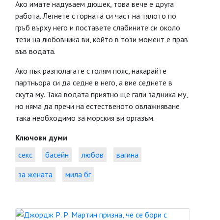
Ако имате надуваем дюшек, това вече е друга
работа. Легнете с горната си част на тялото по
гръб върху него и поставете слабините си около
тези на любовника ви, който в този момент е прав
във водата.
Ако пък разполагате с голям пояс, накарайте
партньора си да седне в него, а вие седнете в
скута му. Така водата приятно ще гали задника му,
но няма да пречи на естественото овлажняване
така необходимо за морския ви оргазъм.
Ключови думи
секс
басейн
любов
вагина
за жената
мила бг