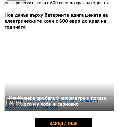
Нов данък върху батериите вдига цената на
електрическите коли с 600 евро до края на
годината
Уиз Калифа пробяга 8 километра и показа,
Здраве
че новото му хоби е сериозно