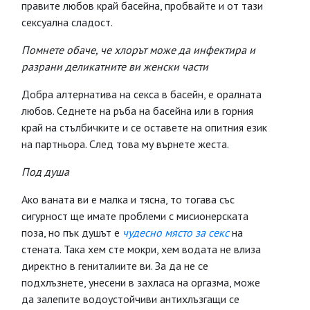
правите любов край басейна, пробвайте и от тази
сексуална сладост.
Помнете обаче, че хлорът може да инфектира и
разрани деликатните ви женски части
Добра алтернатива на секса в басейн, е оралната
любов. Седнете на ръба на басейна или в горния
край на стълбичките и се оставете на опитния език
на партньора. След това му върнете жеста.
Под душа
Ако ваната ви е малка и тясна, то тогава със
сигурност ще имате проблеми с мисионерската
поза, но пък душът е
чудесно място за секс
на
стената. Така хем сте мокри, хем водата не влиза
директно в гениталиите ви. За да не се
подхлъзнете, унесени в захласа на оргазма, може
да залепите водоустойчиви антихлъзгащи се