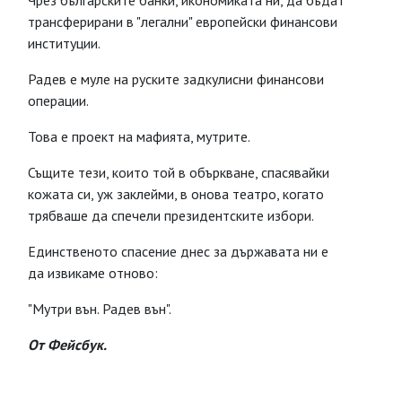
Чрез българските банки, икономиката ни, да бъдат
трансферирани в "легални" европейски финансови
институции.
Радев е муле на руските задкулисни финансови
операции.
Това е проект на мафията, мутрите.
Същите тези, които той в объркване, спасявайки
кожата си, уж заклейми, в онова театро, когато
трябваше да спечели президентските избори.
Единственото спасение днес за държавата ни е
да извикаме отново:
"Мутри вън. Радев вън".
От Фейсбук.