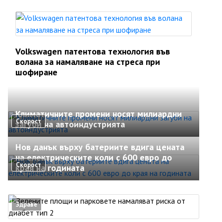
Volkswagen патентова технология във
волана за намаляване на стреса при
шофиране
Климатичните промени носят милиардни
Скорост
загуби на автоиндустрията
Нов данък върху батериите вдига цената
на електрическите коли с 600 евро до
Скорост
края на годината
Здраве