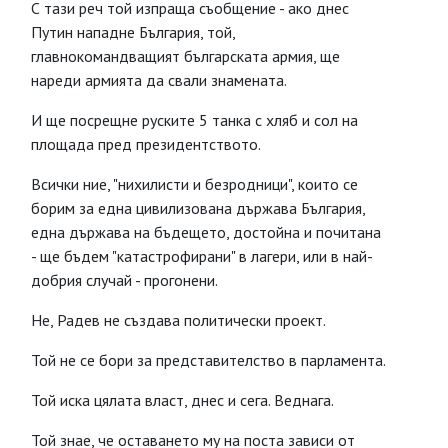
С тази реч той изпраща съобщение - ако днес
Путин нападне България, той,
главнокомандващият българската армия, ще
нареди армията да свали знамената.
И ще посрещне руските 5 танка с хляб и сол на
площада пред президентството.
Всички ние, "нихилисти и безродници", които се
борим за една цивилизована държава България,
една държава на бъдещето, достойна и почитана
- ще бъдем "катастрофирани" в лагери, или в най-
добрия случай - прогонени.
Не, Радев не създава политически проект.
Той не се бори за представителство в парламента.
Той иска цялата власт, днес и сега. Веднага.
Той знае, че оставането му на поста зависи от