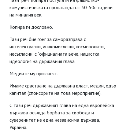
Тази "реч" копира постулати на фашистко-
комунистическата пропаганда от 30-50е години
на миналия век.
Копира ги дословно.
Тази реч бие гонг за саморазправа с
интелектуалци, инакомислещи, космополити,
несъгласни, с "официалната вече, нацистка
идеология на държавния глава.
Медиите му пригласят.
Имаме срастване на държавна власт, медии, едър
капитал (спонсорите на това мероприятие).
С тази реч държавният глава на една европейска
държава осъжда борбата за свобода и
суверенитет не една независима държава,
Украйна.