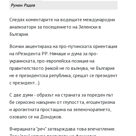
Румен Радев
Следях коментарите на водещите международни
анализатори за посещението на Зеленски в
България.
Всички акцентираха на про-путинската ориентация
на пРезидента РР. Нямаше и дума за про-
украинската, про-европейска позиция на
правителството (никой не го вълнува, че България
не е президентска република, срещат се президент
с президент...).
С две думи - образът на страната за пореден път
бе сериозно накърнен от глупостта, егоцентризма
и арогантната простащина на зеленочорапието,
озовало се на Дондуков.
Вчерашната "реч" затвърждава това впечатление.