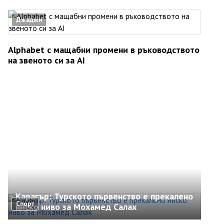
Джаджи
Alphabet с мащабни промени в ръководството
на звеното си за AI
Карагър: Турското първенство е прекалено
Спорт
ниско ниво за Мохамед Салах