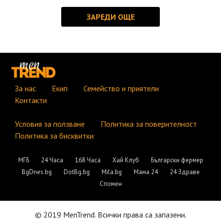
За нас
Екип
Семейство и приятели
Контакти
Условия за ползване
Политика за поверителност
Политика за бисквитки
МГБ
24 Часа
168 Часа
Хай Клуб
Български фермер
BgDnes.bg
DotBg.bg
Mila.bg
Мама 24
24 Здраве
Спомен
© 2019 MenTrend. Всички права са запазени.