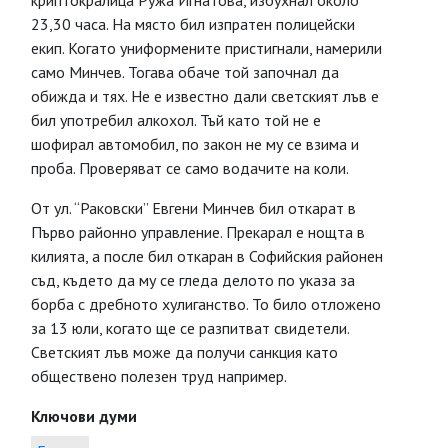
криптокралица Ружа Игнатова, избухнал около
23,30 часа. На място бил изпратен полицейски
екип. Когато униформените пристигнали, намерили
само Минчев. Тогава обаче той започнал да
обижда и тях. Не е известно дали светският лъв е
бил употребил алкохол. Тъй като той не е
шофирал автомобил, по закон не му се взима и
проба. Проверяват се само водачите на коли.
От ул. “Раковски” Евгени Минчев бил откарат в
Първо районно управление. Прекарал е нощта в
килията, а после бил откаран в Софийския районен
съд, където да му се гледа делото по указа за
борба с дребното хулиганство. То било отложено
за 13 юли, когато ще се разпитват свидетели.
Светският лъв може да получи санкция като
обществено полезен труд например.
Ключови думи