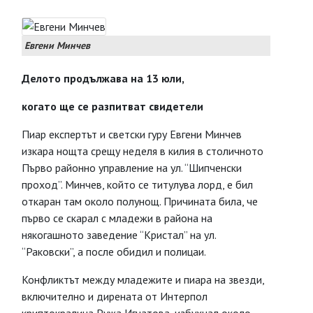
Евгени Минчев
Делото продължава на 13 юли,
когато ще се разпитват свидетели
Пиар експертът и светски гуру Евгени Минчев
изкара нощта срещу неделя в килия в столичното
Първо районно управление на ул. “Шипченски
проход”. Минчев, който се титулува лорд, е бил
откаран там около полунощ. Причината била, че
първо се скарал с младежи в района на
някогашното заведение “Кристал” на ул.
“Раковски”, а после обидил и полицаи.
Конфликтът между младежите и пиара на звезди,
включително и дирената от Интерпол