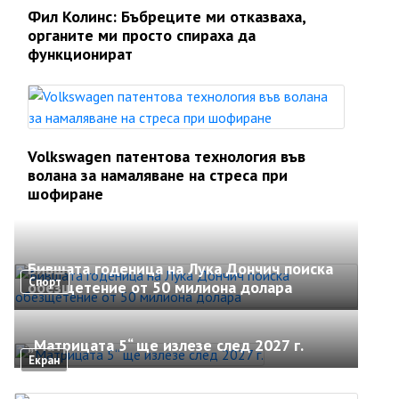
Фил Колинс: Бъбреците ми отказваха,
органите ми просто спираха да
функционират
Volkswagen патентова технология във
волана за намаляване на стреса при
шофиране
Бившата годеница на Лука Дончич поиска
Спорт
обезщетение от 50 милиона долара
„Матрицата 5“ ще излезе след 2027 г.
Екран