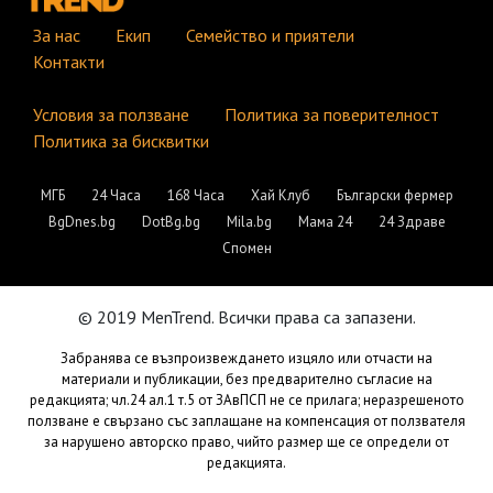
За нас
Екип
Семейство и приятели
Контакти
Условия за ползване
Политика за поверителност
Политика за бисквитки
МГБ
24 Часа
168 Часа
Хай Клуб
Български фермер
BgDnes.bg
DotBg.bg
Mila.bg
Мама 24
24 Здраве
Спомен
© 2019 MenTrend. Всички права са запазени.
Забранява се възпроизвеждането изцяло или отчасти на
материали и публикации, без предварително съгласие на
редакцията; чл.24 ал.1 т.5 от ЗАвПСП не се прилага; неразрешеното
ползване е свързано със заплащане на компенсация от ползвателя
за нарушено авторско право, чийто размер ще се определи от
редакцията.