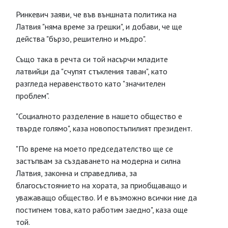
Ринкевич заяви, че във външната политика на
Латвия "няма време за грешки", и добави, че ще
действа "бързо, решително и мъдро".
Също така в речта си той насърчи младите
латвийци да "счупят стъкления таван", като
разгледа неравенството като "значителен
проблем".
"Социалното разделение в нашето общество е
твърде голямо", каза новопостъпилият президент.
"По време на моето председателство ще се
застъпвам за създаването на модерна и силна
Латвия, законна и справедлива, за
благосъстоянието на хората, за приобщаващо и
уважаващо общество. И е възможно всички ние да
постигнем това, като работим заедно", каза още
той.