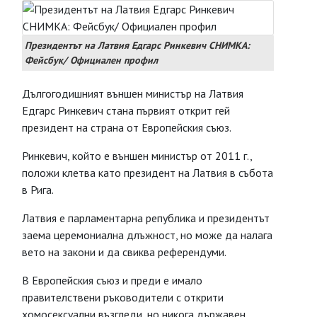
Президентът на Латвия Едгарс Ринкевич СНИМКА:
Фейсбук/ Официален профил
Дългогодишният външен министър на Латвия
Едгарс Ринкевич стана първият открит гей
президент на страна от Европейския съюз.
Ринкевич, който е външен министър от 2011 г.,
положи клетва като президент на Латвия в събота
в Рига.
Латвия е парламентарна република и президентът
заема церемониална длъжност, но може да налага
вето на закони и да свиква референдуми.
В Европейския съюз и преди е имало
правителствени ръководители с открити
хомосексуални възгледи, но никога държавен