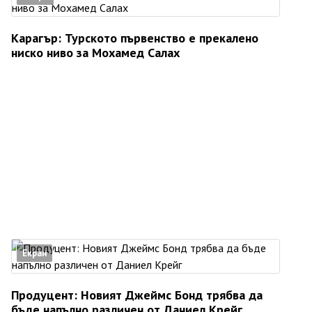
Карагър: Турското първенство е прекалено
ниско ниво за Мохамед Салах
Екран
Продуцент: Новият Джеймс Бонд трябва да
бъде напълно различен от Даниел Крейг