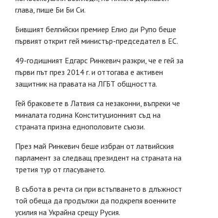
глава, пише Би Би Си.
Бившият белгийски премиер Елио ди Рупо беше
първият открит гей министър-председател в ЕС.
49-годишният Едгарс Ринкевич разкри, че е гей за
първи път през 2014 г. и оттогава е активен
защитник на правата на ЛГБТ общността.
Гей браковете в Латвия са незаконни, въпреки че
миналата година Конституционният съд на
страната призна еднополовите съюзи.
През май Ринкевич беше избран от латвийския
парламент за следващ президент на страната на
третия тур от гласуването.
В събота в речта си при встъпването в длъжност
той обеща да продължи да подкрепя военните
усилия на Украйна срещу Русия.