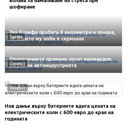
волана за намаляване на стреса при
шофиране
Уиз Калифа пробяга 8 километра и показа,
Здраве
че новото му хоби е сериозно
Климатичните промени носят милиардни
Скорост
загуби на автоиндустрията
Скорост
Нов данък върху батериите вдига цената на
електрическите коли с 600 евро до края на
годината