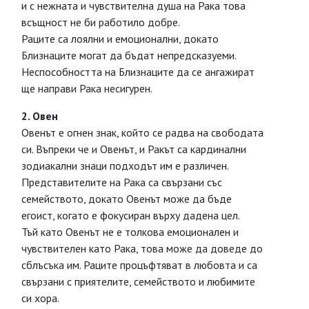
и с нежната и чувствителна душа на Рака това
всъщност не би работило добре.
Раците са лоялни и емоционални, докато
Близнаците могат да бъдат непредсказуеми.
Неспособността на Близнаците да се ангажират
ще направи Рака несигурен.
2. Овен
Овенът е огнен знак, който се радва на свободата
си. Въпреки че и Овенът, и Ракът са кардинални
зодиакални знаци подходът им е различен.
Представителите на Рака са свързани със
семейството, докато Овенът може да бъде
егоист, когато е фокусиран върху дадена цел.
Тъй като Овенът не е толкова емоционален и
чувствителен като Рака, това може да доведе до
сблъсъка им. Раците процъфтяват в любовта и са
свързани с приятелите, семейството и любимите
си хора.