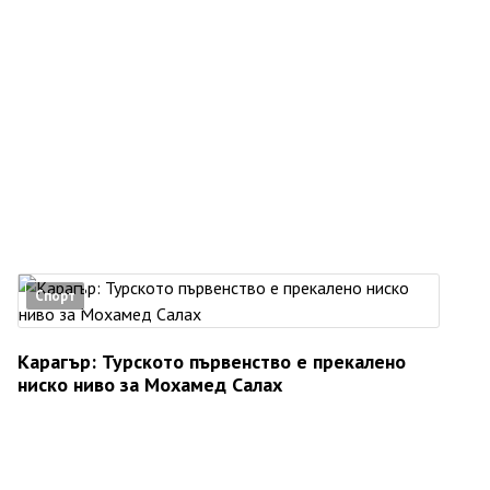
Спорт
Карагър: Турското първенство е прекалено
ниско ниво за Мохамед Салах