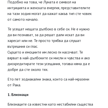
Подобно на това, че Луната е символ на
интуицията и женската енергия, представителите
на тази зодия могат да кажат какъв тип сте човек
от самото начало.
Те усещат нещата дълбоко в себе си. Не е нужно
да ви познават, за да решат дали искат да ви
харесат или не. Те просто трябва да слушат
вътрешния си глас.
Сърцето и емоциите им лесно ги насочват. Те
вярват в най-дълбоките си мисли и чувства и ако
дискредитирате тези усещания, тогава няма да е
добре да сте около тях.
Ето пет зодиакални знака, които са най-мразени
от Рака.
1. Близнаци
Близнаците са известни като нестабилни същества