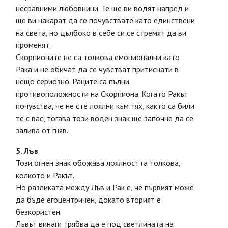
несравними любовници. Те ще ви водят напред и
ще ви накарат да се почувствате като единствени
на света, но дълбоко в себе си се стремят да ви
променят.
Скорпионите не са толкова емоционални като
Рака и не обичат да се чувстват притиснати в
нещо сериозно. Раците са пълни
противоположности на Скорпиона. Когато Ракът
почувства, че не сте лоялни към тях, както са били
те с вас, тогава този воден знак ще започне да се
залива от гняв.
5. Лъв
Този огнен знак обожава лоялността толкова,
колкото и Ракът.
Но разликата между Лъв и Рак е, че първият може
да бъде егоцентричен, докато вторият е
безкористен.
Лъвът винаги трябва да е под светлината на