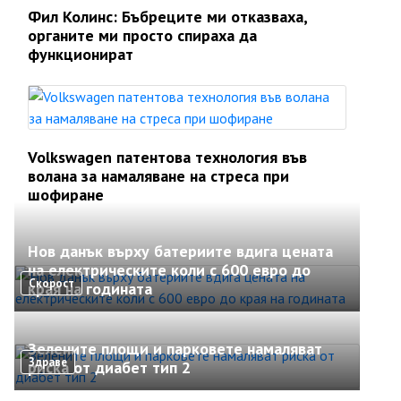
Фил Колинс: Бъбреците ми отказваха,
органите ми просто спираха да
функционират
Volkswagen патентова технология във
волана за намаляване на стреса при
шофиране
Нов данък върху батериите вдига цената
на електрическите коли с 600 евро до
Скорост
края на годината
Зелените площи и парковете намаляват
Здраве
риска от диабет тип 2