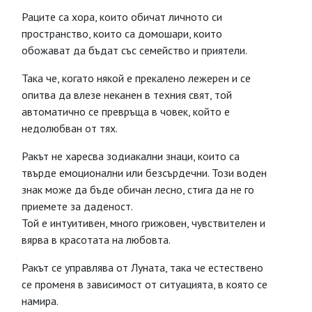
Раците са хора, които обичат личното си
пространство, които са домошари, които
обожават да бъдат със семейство и приятели.
Така че, когато някой е прекалено лежерен и се
опитва да влезе неканен в техния свят, той
автоматично се превръща в човек, който е
недолюбван от тях.
Ракът не харесва зодиакални знаци, които са
твърде емоционални или безсърдечни. Този воден
знак може да бъде обичан лесно, стига да не го
приемете за даденост.
Той е интуитивен, много грижовен, чувствителен и
вярва в красотата на любовта.
Ракът се управлява от Луната, така че естествено
се променя в зависимост от ситуацията, в която се
намира.