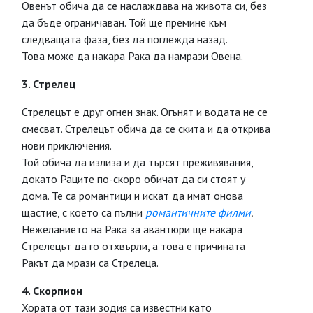
Овенът обича да се наслаждава на живота си, без
да бъде ограничаван. Той ще премине към
следващата фаза, без да поглежда назад.
Това може да накара Рака да намрази Овена.
3. Стрелец
Стрелецът е друг огнен знак. Огънят и водата не се
смесват. Стрелецът обича да се скита и да открива
нови приключения.
Той обича да излиза и да търсят преживявания,
докато Раците по-скоро обичат да си стоят у
дома. Те са романтици и искат да имат онова
щастие, с което са пълни
романтичните филми
.
Нежеланието на Рака за авантюри ще накара
Стрелецът да го отхвърли, а това е причината
Ракът да мрази са Стрелеца.
4. Скорпион
Хората от тази зодия са известни като