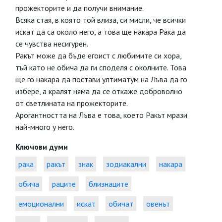
прожекторите и да получи внимание.
Всяка стая, в която той влиза, си мисли, че всички
искат да са около него, а това ще накара Рака да
се чувства несигурен.
Ракът може да бъде егоист с любимите си хора,
тъй като не обича да ги споделя с околните. Това
ще го накара да постави ултиматум на Лъва да го
избере, а кралят няма да се откаже доброволно
от светлината на прожекторите.
Арогантността на Лъва е това, което Ракът мрази
най-много у него.
Ключови думи
рака
ракът
знак
зодиакални
накара
обича
раците
близнаците
емоционални
искат
обичат
овенът