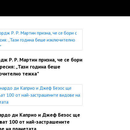
ж Р. Р. Мартин призна, че се бори
ресия: „Тази година беше
ючително тежка"
ардо ди Каприо и Джеф Безос ще
яват 100 от най-застрашените
ве на планетата