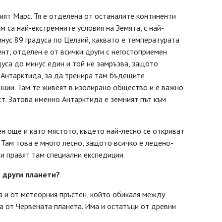
лият Марс. Тя е отделена от останалите континенти
м са най-екстремните условия на Земята, с най-
инус 89 градуса по Целзий, каквато е температурата
ент, отделен е от всички други с негостоприемен
дуса до минус един и той не замръзва, защото
 Антарктида, за да тренира там бъдещите
нции. Там те живеят в изолирано общество и е важно
т. Затова именно Антарктида е земният път към
н още и като мястото, където най-лесно се откриват
Там това е много лесно, защото всичко е ледено-
ти правят там специални експедиции.
 други планети?
ма и от метеорния пръстен, който обикаля между
а от Червената планета. Има и остатъци от древни