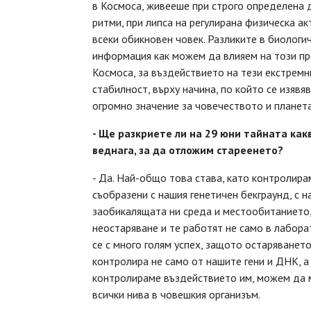
в Космоса, живееше при строго определена д
ритми, при липса на регулирана физическа ак
всеки обикновен човек. Разликите в биологи
информация как можем да влияем на този про
Космоса, за въздействието на тези екстремн
стабилност, върху начина, по който се изявя
огромно значение за човечеството и планета
- Ще разкриете ли на 29 юни тайната ка
веднага, за да отложим стареенето?
- Да. Най-общо това става, като контролир
съобразени с нашия генетичен бекграунд, с 
заобикалящата ни среда и местообитанието,
неостаряване и те работят не само в лабора
се с много голям успех, защото остаряванет
контролира не само от нашите гени и ДНК, а 
контролираме въздействието им, можем да м
всички нива в човешкия организъм.