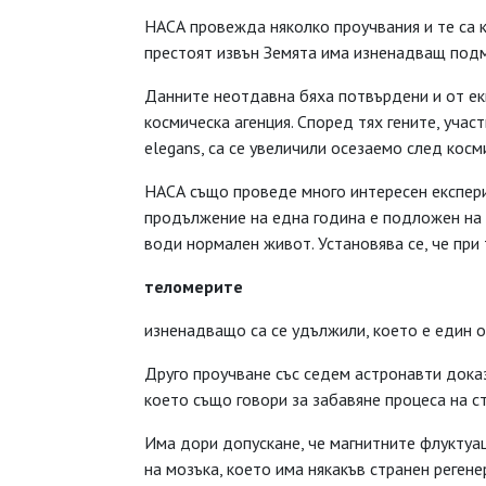
НАСА провежда няколко проучвания и те са 
престоят извън Земята има изненадващ под
Данните неотдавна бяха потвърдени и от еки
космическа агенция. Според тях гените, учас
elegans, са се увеличили осезаемо след косм
НАСА също проведе много интересен експери
продължение на една година е подложен на е
води нормален живот. Установява се, че при 
теломерите
изненадващо са се удължили, което е един 
Друго проучване със седем астронавти доказ
което също говори за забавяне процеса на с
Има дори допускане, че магнитните флуктуа
на мозъка, което има някакъв странен реген