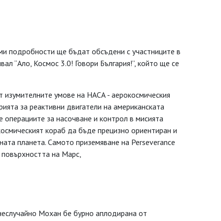
еми подробности ще бъдат обсъдени с участниците в
л “Ало, Космос 3.0! Говори България!”, който ще се
от изумителните умове на НАСА - аерокосмическия
рията за реактивни двигатели на американската
е операциите за насочване и контрол в мисията
космическият кораб да бъде прецизно ориентиран и
ната планета. Самото приземяване на Perseverance
 повърхността на Марс,
и неслучайно Мохан бе бурно аплодирана от