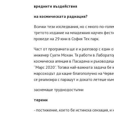
вредните въздействия
на космическата радиация?
Всички тези изследвания, но с много по-гол
третото издание на младежкия научен фестива
проведе на 29 юни в София Тех парк.
Част от програмата ще е и разговор с един 
инженер Суати Мохан. Тя работи в Лаборато
космическа агенция в Пасадена и ръководеш
“Марс 2020”. Тогава най-важната задача бе 
марсоходът да кацне благополучно на Черве
се реализира с парашут и докато летеше към
заснемаше труднодостъпни
терени
- постижение, което бе истинска сензация, 