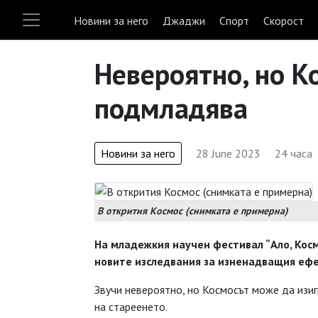
Новини за него
Джаджи
Спорт
Скорост
Невероятно, но К
подмладява
Новини за него
28 June 2023
24 часа
В открития Космос (снимката е примерна)
На младежкия научен фестивал “Ало, Косм
новите изследвания за изненадващия еф
Звучи невероятно, но Космосът може да изиг
на стареенето.