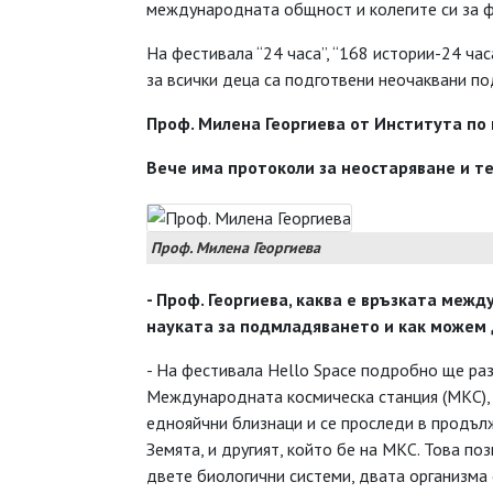
международната общност и колегите си за ф
На фестивала “24 часа”, “168 истории-24 час
за всички деца са подготвени неочаквани по
Проф. Милена Георгиева от Института по
Вече има протоколи за неостаряване и т
Проф. Милена Георгиева
- Проф. Георгиева, каква е връзката меж
науката за подмладяването и как можем 
- На фестивала Hello Space подробно ще ра
Международната космическа станция (МКС), и
еднояйчни близнаци и се проследи в продълж
Земята, и другият, който бе на МКС. Това по
двете биологични системи, двата организма 