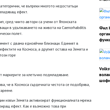
категорични, че въпреки многото недостатъци
младяващ ефект.
п, сред чиито автори са учени от Японската
тващи в удължаването на живота на Caenorhabditis
Фил 
ически полет.
орган
функ
мент с двама еднояйчни близнаци. Единият в
фектите на Космоса, а другият остава на Земята и
този горе
Volk
волан
от маркерите за клетъчно подмладяване.
шофи
ва, че в Космоса сърдечната честота се подобрява,
тареене.
ции извън Земята активизират функционалната мрежа
ериращ ефект. Как е възможно това при