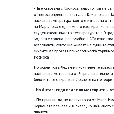
- Тя е свързана с Космоса, защото това е Бе
от негостоприемния и студен Южен океан. Та
ниската температура, която е измерена от м
на Марс. Това е един много изолиран контин
студен океан, където температурата е 0 гра
водата е солена. Неслучайно НАСА използва
астронавти, които ще живеят на лунните ста
екипите да проявят психологическа търпимос
Космоса.
Но освен това Леденият континент е известе
падналите метеорити от Червената планета. 
бяло и те се открояват. Ловците на метеори
- На Антарктида падат ли метеорити и от
- По принцип да, но повечето са от Марс. И
Червената планета и Юпитер, но най-много с
планети.