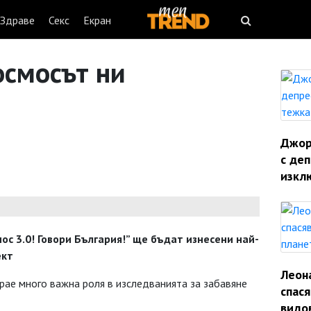
Здраве
Секс
Екран
осмосът ни
Джорд
с деп
изкл
ос 3.0! Говори България!” ще бъдат изнесени най-
ект
Леон
рае много важна роля в изследванията за забавяне
спас
видо