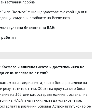
антастичния пробив.
а” и сп. “Космос” също ще участват със свой щанд и
даръци, свързани с тайните на Вселената.
 молекулярна биология на БАН:
е работят
ду Космоса и епигенетиката и достиженията на
да се възползваме от тях?
зкажем за изследванията, които бяха проведени на
 резултатите от тях. Обект на проучването бяха
ение на 365 дни как остаравя единият, останал на
зволи на НАСА и на техния екип да установят как
остаряват в различни условия. Астронавтът, който бе