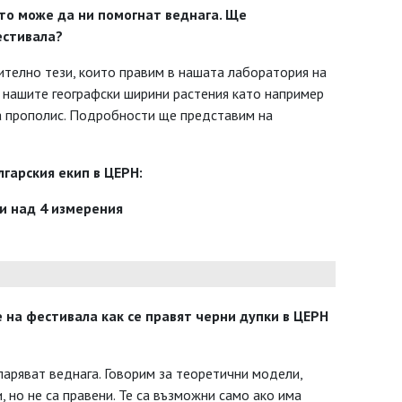
ито може да ни помогнат веднага. Ще
естивала?
ително тези, които правим в нашата лаборатория на
 нашите географски ширини растения като например
та прополис. Подробности ще представим на
лгарския екип в ЦЕРН:
ри над 4 измерения
е на фестивала как се правят черни дупки в ЦЕРН
зпаряват веднага. Говорим за теоретични модели,
, но не са правени. Те са възможни само ако има