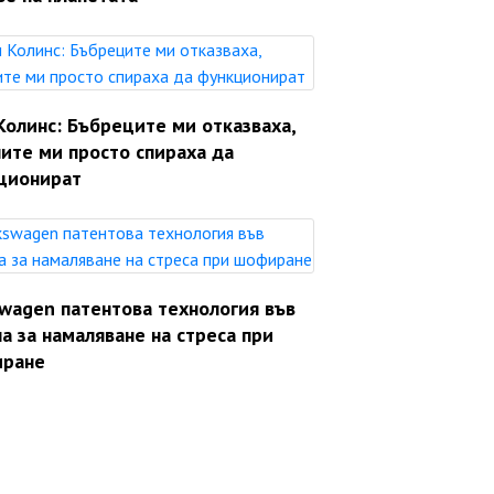
Колинс: Бъбреците ми отказваха,
ите ми просто спираха да
ционират
swagen патентова технология във
а за намаляване на стреса при
ране