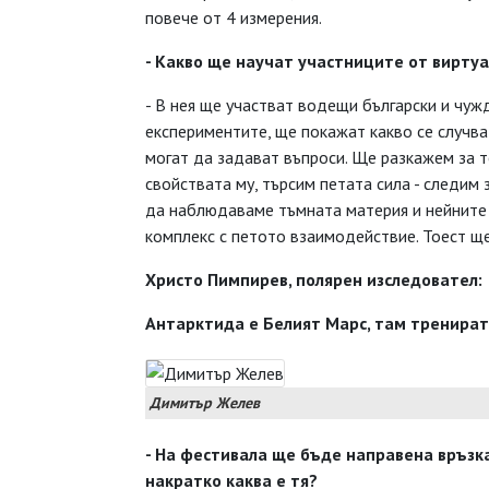
повече от 4 измерения.
- Какво ще научат участниците от вирту
- В нея ще участват водещи български и чужд
експериментите, ще покажат какво се случва
могат да задават въпроси. Ще разкажем за т
свойствата му, търсим петата сила - следим
да наблюдаваме тъмната материя и нейните с
комплекс с петото взаимодействие. Тоест щ
Христо Пимпирев, полярен изследовател:
Антарктида е Белият Марс, там тренира
Димитър Желев
- На фестивала ще бъде направена връзк
накратко каква е тя?