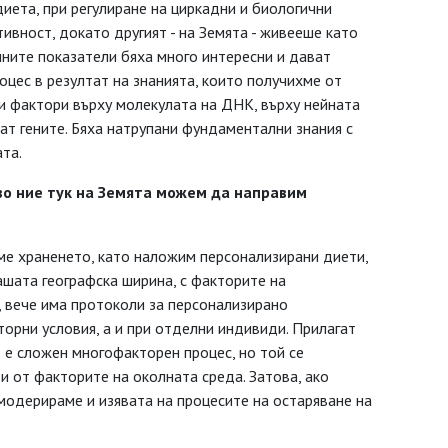
иета, при регулиране на циркадни и биологични
тивност, докато другият - на Земята - живееше като
чните показатели бяха много интересни и дават
цес в резултат на знанията, които получихме от
и фактори върху молекулата на ДНК, върху нейната
ват гените. Бяха натрупани фундаментални знания с
та.
кво ние тук на Земята можем да направим
аме храненето, като наложим персонализирани диети,
нашата географска ширина, с факторите на
 вече има протоколи за персонализирано
торни условия, а и при отделни индивиди. Прилагат
о е сложен многофакторен процес, но той се
и от факторите на околната среда. Затова, ако
одерираме и изявата на процесите на остаряване на