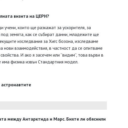
алната визита на ЦЕРН?
и учени, които ще разкажат за ускорителя, за
 под земята, как се събират данни, младежите ще
екущите изследвания за Хигс бозона, изследваме
 за нови взаимодействия, в частност да се опитваме
войства. И ако я засечем или “видим”, това върви в
е има физика извън Стандартния модел.
т астронавтите
ата между Антарктида и Марс. Бихте ли обяснили