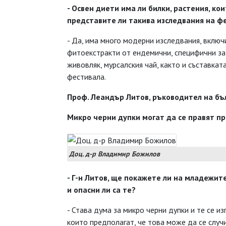
- Освен диети има ли билки, растения, ко
представите ли такива изследвания на ф
- Да, има много модерни изследвания, включ
фитоекстракти от ендемични, специфични за
живовляк, мурсалския чай, както и съставка
фестивала.
Проф. Леандър Литов, ръководител на бъ
Микро черни дупки могат да се правят п
Доц. д-р Владимир Божилов
- Г-н Литов, ще покажете ли на младежит
и опасни ли са те?
- Става дума за микро черни дупки и те се и
които предполагат, че това може да се случи