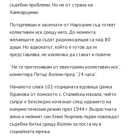
съдебни проблеми. Но не от страна на
Хампарцумян.
Потърпевши и засегнати от Народния съд готвят
колективен иск срещу него. До момента
желаещите да съдят радиоводещия са над 80
души. Но адвокатът, който е готов да ги
представлява, не изключва да станат и повече.
“Не се притеснявам от евентуален колективен иск”,
коментира Петър Волгин пред “24 часа”.
Началото слага 102-годишната вдовица Ценка
Горанова от ломското с. Сталийска махала, чийто
съпруг е безследно изчезнал след идването на
комунистическия режим през 1944 г. Възрастната
жена и нейният син Емил Георгиев първи повеждат
съдебна битка срещу Волгин за поста му в
социалната мрежа.