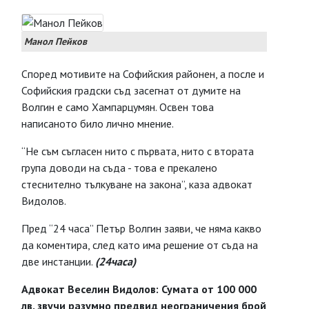
Манол Пейков
Според мотивите на Софийския районен, а после и
Софийския градски съд засегнат от думите на
Волгин е само Хампарцумян. Освен това
написаното било лично мнение.
“Не съм съгласен нито с първата, нито с втората
група доводи на съда - това е прекалено
стеснително тълкуване на закона”, каза адвокат
Видолов.
Пред “24 часа” Петър Волгин заяви, че няма какво
да коментира, след като има решение от съда на
две инстанции.
(24часа)
Адвокат Веселин Видолов: Сумата от 100 000
лв. звучи разумно предвид неограничения брой