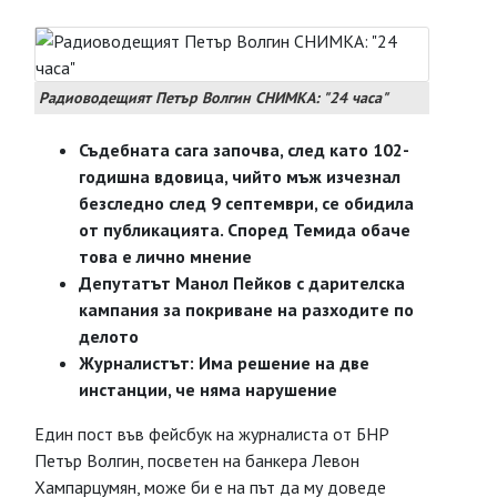
Радиоводещият Петър Волгин СНИМКА: "24 часа"
Съдебната сага започва, след като 102-
годишна вдовица, чийто мъж изчезнал
безследно след 9 септември, се обидила
от публикацията. Според Темида обаче
това е лично мнение
Депутатът Манол Пейков с дарителска
кампания за покриване на разходите по
делото
Журналистът: Има решение на две
инстанции, че няма нарушение
Един пост във фейсбук на журналиста от БНР
Петър Волгин, посветен на банкера Левон
Хампарцумян, може би е на път да му доведе