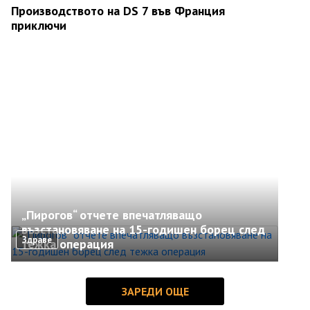
Производството на DS 7 във Франция
приключи
„Пирогов“ отчете впечатляващо
възстановяване на 15-годишен борец след
Здраве
тежка операция