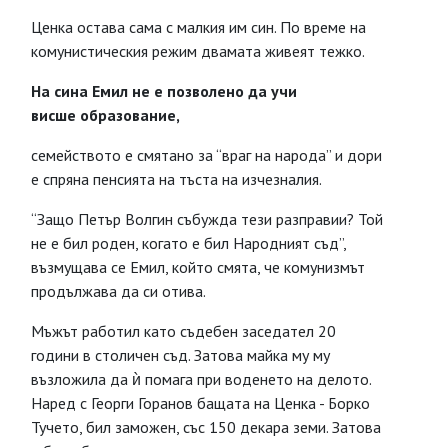
Ценка остава сама с малкия им син. По време на
комунистическия режим двамата живеят тежко.
На сина Емил не е позволено да учи
висше образование,
семейството е смятано за “враг на народа” и дори
е спряна пенсията на тъста на изчезналия.
“Защо Петър Волгин събужда тези разправии? Той
не е бил роден, когато е бил Народният съд”,
възмущава се Емил, който смята, че комунизмът
продължава да си отива.
Мъжът работил като съдебен заседател 20
години в столичен съд. Затова майка му му
възложила да ѝ помага при воденето на делото.
Наред с Георги Горанов бащата на Ценка - Борко
Тучето, бил заможен, със 150 декара земи. Затова