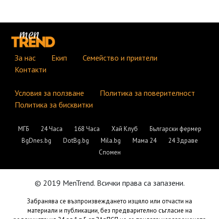
За нас
Екип
Семейство и приятели
Контакти
Условия за ползване
Политика за поверителност
Политика за бисквитки
МГБ
24 Часа
168 Часа
Хай Клуб
Български фермер
BgDnes.bg
DotBg.bg
Mila.bg
Мама 24
24 Здраве
Спомен
© 2019 MenTrend. Всички права са запазени.
Забранява се възпроизвеждането изцяло или отчасти на
материали и публикации, без предварително съгласие на