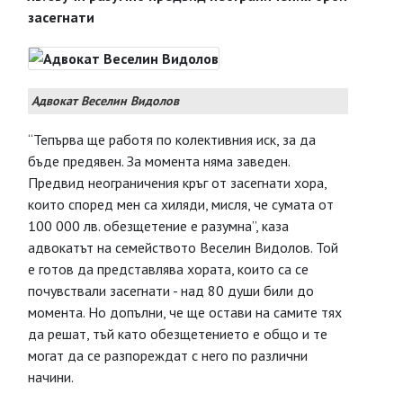
засегнати
Адвокат Веселин Видолов
“Тепърва ще работя по колективния иск, за да
бъде предявен. За момента няма заведен.
Предвид неограничения кръг от засегнати хора,
които според мен са хиляди, мисля, че сумата от
100 000 лв. обезщетение е разумна”, каза
адвокатът на семейството Веселин Видолов. Той
е готов да представлява хората, които са се
почувствали засегнати - над 80 души били до
момента. Но допълни, че ще остави на самите тях
да решат, тъй като обезщетението е общо и те
могат да се разпореждат с него по различни
начини.