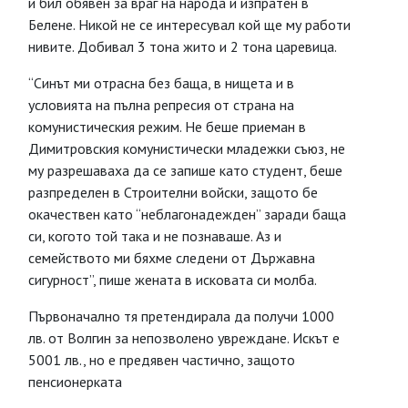
и бил обявен за враг на народа и изпратен в
Белене. Никой не се интересувал кой ще му работи
нивите. Добивал 3 тона жито и 2 тона царевица.
“Синът ми отрасна без баща, в нищета и в
условията на пълна репресия от страна на
комунистическия режим. Не беше приеман в
Димитровския комунистически младежки съюз, не
му разрешаваха да се запише като студент, беше
разпределен в Строителни войски, защото бе
окачествен като “неблагонадежден” заради баща
си, когото той така и не познаваше. Аз и
семейството ми бяхме следени от Държавна
сигурност”, пише жената в исковата си молба.
Първоначално тя претендирала да получи 1000
лв. от Волгин за непозволено увреждане. Искът е
5001 лв., но е предявен частично, защото
пенсионерката