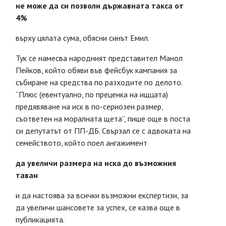
не може да си позволи държавната такса от
4%
върху цялата сума, обясни синът Емил.
Тук се намесва народният представител Манол
Пейков, който обяви във фейсбук кампания за
събиране на средства по разходите по делото.
“Плюс (евентуално, по преценка на ищцата)
предявяване на иск в по-сериозен размер,
съответен на моралната щета”, пише още в поста
си депутатът от ПП-ДБ. Свързал се с адвоката на
семейството, който поел ангажимент
да увеличи размера на иска до възможния
таван
и да настоява за всички възможни експертизи, за
да увеличи шансовете за успех, се казва още в
публикацията.