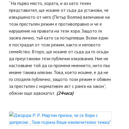
“На първо място, хората, и аз като техен
представител, ще искаме от съда да установи, че
извършеното от него (Петър Волгин) величаене на
този престъпен режим е противоправно и че е
нарушение на правата на тези хора. Защото ги
засяга лично, тъй като са потърпевши. Всеки един
е пострадал от този режим, както и неговото
семейство. Второ, ще искаме от съда да го осъди
да преустанови тези публични изказвания. Ние не
настояваме той да си променя мнението, нито пък
имаме такива илюзии. Това, което искаме, е да не
го споделя публично, защото този режим е обявен
за престъпен с нормативен акт с ранга на закон”,
обясни още адвокатът.
(24часа)