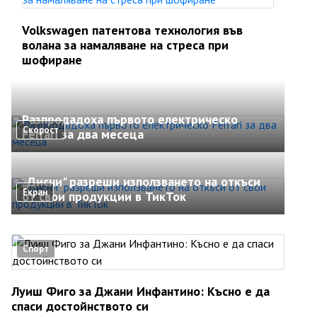
Volkswagen патентова технология във
волана за намаляване на стреса при
шофиране
Разпродадоха първото електрическо
Скорост
Ferrari за два месеца
„Дисни" разреши използването на откъси
Екран
от свои продукции в ТикТок
Спорт
Луиш Фиго за Джани Инфантино: Късно е да
спаси достойнството си