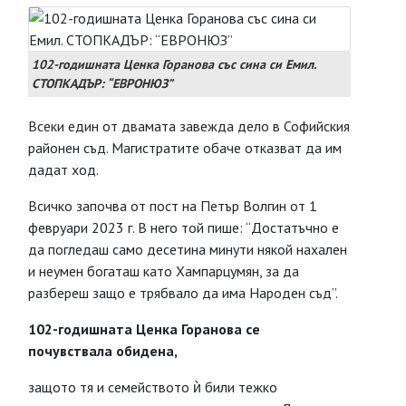
102-годишната Ценка Горанова със сина си Емил.
СТОПКАДЪР: “ЕВРОНЮЗ”
Всеки един от двамата завежда дело в Софийския
районен съд. Магистратите обаче отказват да им
дадат ход.
Всичко започва от пост на Петър Волгин от 1
февруари 2023 г. В него той пише: “Достатъчно е
да погледаш само десетина минути някой нахален
и неумен богаташ като Хампарцумян, за да
разбереш защо е трябвало да има Народен съд”.
102-годишната Ценка Горанова се
почувствала обидена,
защото тя и семейството ѝ били тежко