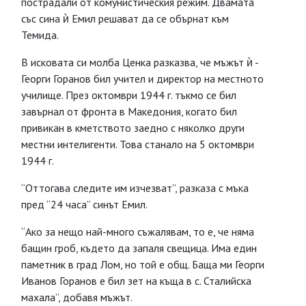
пострадали от комунистическия режим. Двамата
със сина ѝ Емил решават да се обърнат към
Темида.
В исковата си молба Ценка разказва, че мъжът ѝ -
Георги Горанов бил учител и директор на местното
училище. През октомври 1944 г. тъкмо се бил
завърнал от фронта в Македония, когато бил
привикан в кметството заедно с няколко други
местни интелигенти. Това станало на 5 октомври
1944 г.
“Оттогава следите им изчезват”, разказа с мъка
пред “24 часа” синът Емил.
“Ако за нещо най-много съжалявам, то е, че няма
бащин гроб, където да запаля свещица. Има един
паметник в град Лом, но той е общ. Баща ми Георги
Иванов Горанов е бил зет на къща в с. Сталийска
махала”, добавя мъжът.