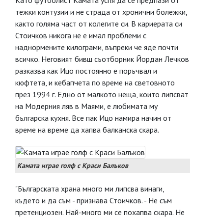
Като футболист Камата успя да се предпази от
тежки контузии и не страда от хронични болежки,
както голяма част от колегите си. В кариерата си
Стоичков никога не е имал проблеми с
наднормените килограми, въпреки че яде почти
всичко. Неговият бивш съотборник Йордан Лечков
разказва как Ицо постоянно е поръчвал и
кюфтета, и кебапчета по време на световното
през 1994 г. Едно от малкото неща, които липсват
на Модерния ляв в Маями, е любимата му
българска кухня. Все пак Ицо намира начин от
време на време да хапва балканска скара.
Камата играе голф с Краси Балъков
"Българската храна много ми липсва винаги,
където и да съм - признава Стоичков. - Не съм
претенциозен. Най-много ми се похапва скара. Не