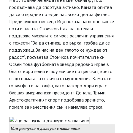
На 57 години легендата на световния футбол
продължава да спортува активно. Камата опитва
да си открадне по един час всеки ден за фитнес.
Преди няколко месеца Ицо показа нагледно как се
поти в залата. Стоичков бяга на пътека и
поддържа мускулите си чрез различни упражнения
с тежести. "За да стигнеш до върха, трябва да се
поддържаш. За час на ден тялото се нуждае от
радост", посъветва Стоичков почитателите си.
Освен това футболната звезда редовно играе в
благотворителни и шоу мачове по цял свят, което
също помага за отличната му кондиция. Камата е
голям фен и на голфа, като наскоро дори игра с
бившия американски президент Доналд Тръмп.
Аристократичният спорт подобрява зрението,
помага за качествения сън и намалява стреса.
Ицо разпуска в джакузи с чаша вино