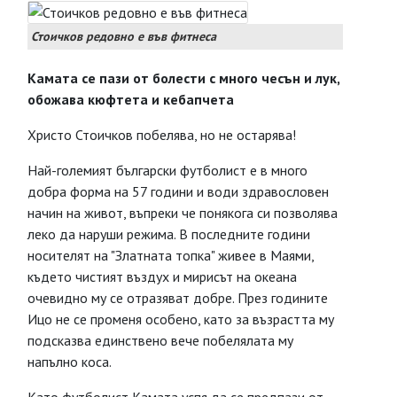
Стоичков редовно е във фитнеса
Камата се пази от болести с много чесън и лук,
обожава кюфтета и кебапчета
Христо Стоичков побелява, но не остарява!
Най-големият български футболист е в много
добра форма на 57 години и води здравословен
начин на живот, въпреки че понякога си позволява
леко да наруши режима. В последните години
носителят на "Златната топка" живее в Маями,
където чистият въздух и мирисът на океана
очевидно му се отразяват добре. През годините
Ицо не се променя особено, като за възрастта му
подсказва единствено вече побелялата му
напълно коса.