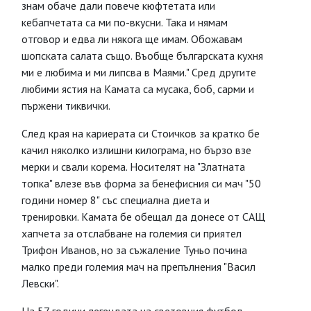
знам обаче дали повече кюфтетата или
кебапчетата са ми по-вкусни. Така и нямам
отговор и едва ли някога ще имам. Обожавам
шопската салата също. Въобще българската кухня
ми е любима и ми липсва в Маями." Сред другите
любими ястия на Камата са мусака, боб, сарми и
пържени тиквички.
След края на кариерата си Стоичков за кратко бе
качил няколко излишни килограма, но бързо взе
мерки и свали корема. Носителят на "Златната
топка" влезе във форма за бенефисния си мач "50
години номер 8" със специална диета и
тренировки. Камата бе обещал да донесе от САЩ
хапчета за отслабване на големия си приятел
Трифон Иванов, но за съжаление Туньо почина
малко преди големия мач на препълнения "Васил
Левски".