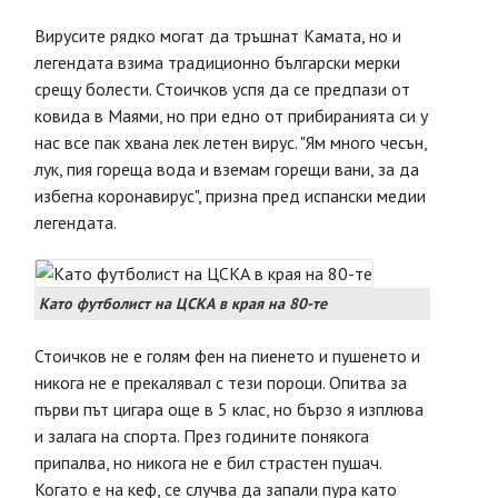
Вирусите рядко могат да тръшнат Камата, но и
легендата взима традиционно български мерки
срещу болести. Стоичков успя да се предпази от
ковида в Маями, но при едно от прибиранията си у
нас все пак хвана лек летен вирус. "Ям много чесън,
лук, пия гореща вода и вземам горещи вани, за да
избегна коронавирус", призна пред испански медии
легендата.
Като футболист на ЦСКА в края на 80-те
Стоичков не е голям фен на пиенето и пушенето и
никога не е прекалявал с тези пороци. Опитва за
първи път цигара още в 5 клас, но бързо я изплюва
и залага на спорта. През годините понякога
припалва, но никога не е бил страстен пушач.
Когато е на кеф, се случва да запали пура като