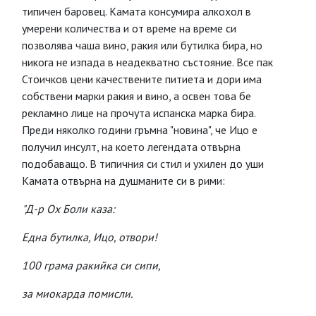
типичен баровец. Камата консумира алкохол в
умерени количества и от време на време си
позволява чаша вино, ракия или бутилка бира, но
никога не изпада в неадекватно състояние. Все пак
Стоичков цени качествените питиета и дори има
собствени марки ракия и вино, а освен това бе
рекламно лице на прочута испанска марка бира.
Преди няколко години гръмна "новина", че Ицо е
получил инсулт, на което легендата отвърна
подобаващо. В типичния си стил и ухилен до уши
Камата отвърна на душманите си в рими:
"Д-р Ох Боли каза:
Eдна бутилка, Ицо, отвори!
100 грама ракийка си сипи,
за миокарда помисли.