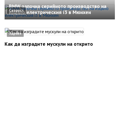
BMW започна серийното производство на
Скорост
изцяло електрическия i3 в Мюнхен
Здраве
Как да изградите мускули на открито