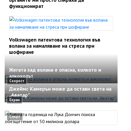
функционират
Volkswagen патентова технология във
волана за намаляване на стреса при
шофиране
Жегата зад волана е опасна, колкото и
алкохолът
Скорост
Джеймс Камерън може да остави света на
„Аватар"
Екран
Спорт