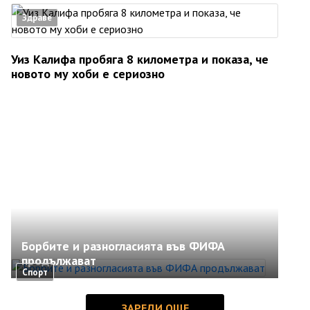
Здраве
Уиз Калифа пробяга 8 километра и показа, че
новото му хоби е сериозно
Борбите и разногласията във ФИФА
продължават
Спорт