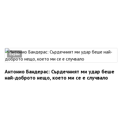
Екран
Антонио Бандерас: Сърдечният ми удар беше
най-доброто нещо, което ми се е случвало