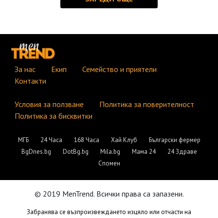
За нас
Екип
Семейство и приятели
Контакти
Условия за ползване
Политика за поверителност
Политика за бисквитки
МГБ
24 Часа
168 Часа
Хай Клуб
Български фермер
BgDnes.bg
DotBg.bg
Mila.bg
Мама 24
24 Здраве
Спомен
© 2019 MenTrend. Всички права са запазени.
Забранява се възпроизвеждането изцяло или отчасти на