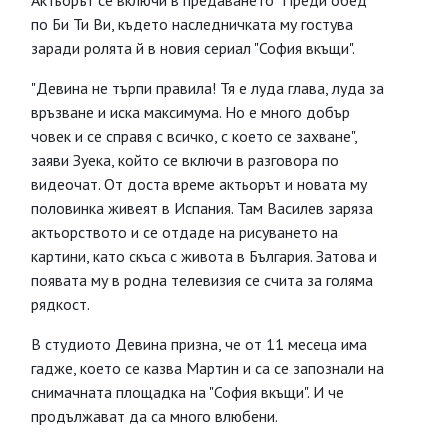
Актьорът се включи в предаването "Преди обед"
по Би Ти Ви, където наследничката му гостува
заради ролята й в новия сериал "София вкъщи".
"Девина не търпи правила! Тя е луда глава, луда за
връзване и иска максимума. Но е много добър
човек и се справя с всичко, с което се захване",
заяви Зуека, който се включи в разговора по
видеочат. От доста време актьорът и новата му
половинка живеят в Испания. Там Василев заряза
актьорството и се отдаде на рисуването на
картини, като скъса с живота в България. Затова и
появата му в родна телевизия се счита за голяма
рядкост.
В студиото Девина призна, че от 11 месеца има
гадже, което се казва Мартин и са се запознали на
снимачната площадка на "София вкъщи". И че
продължават да са много влюбени.