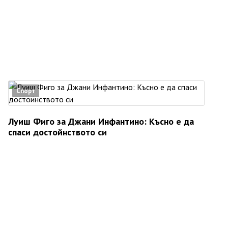
Спорт
Луиш Фиго за Джани Инфантино: Късно е да
спаси достойнството си