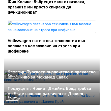
Фил Колинс: Бъбреците ми отказваха,
органите ми просто спираха да
функционират
Volkswagen патентова технология във
волана за намаляване на стреса при
шофиране
Карагър: Турското първенство е прекалено
Спорт
ниско ниво за Мохамед Салах
Продуцент: Новият Джеймс Бонд трябва
да бъде напълно различен от Даниел
Екран
Крейг