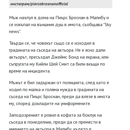
инстаграм/piercebrosnanofficial
Мъж нахлул в дома на Пиърс Броснан в Малибу и
се изкъпал на външния душ в имота, съобщава "Sky
news".
Твърди се, че човекът също се е изходил в
градината на съседа на актьора. Не е ясно дали
актьорът, пресъздал Джеймс Бонд на екрана, или
съпругата му Кийли Шей Смит са били вкъщи по
време на инцидента.
Мъжът е бил задържан от полицията, след като е
ходил по малка и голяма нужда в градината на
съседа на Пиърс Броснан, преди да влезе в имота
му, според докладите на униформените.
Заподозреният е ровил в кофата за боклук на
съседа в понеделник, преди да се премести в
имението на актьора в Малибу, където е