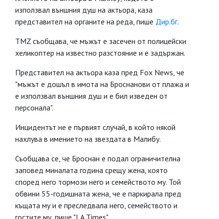
използвал външния душ на актьора, каза
представител на органите на реда, пише
Дир.бг
.
TMZ съобщава, че мъжът е засечен от полицейски
хеликоптер на известно разстояние и е задържан.
Представител на актьора каза пред Fox News, че
"мъжът е дошъл в имота на Броснанови от плажа и
е използвал външния душ и е бил изведен от
персонала".
Инцидентът не е първият случай, в който някой
нахлува в имението на звездата в Малибу.
Съобщава се, че Броснан е подал ограничителна
заповед миналата година срещу жена, която
според него тормози него и семейството му. Той
обвини 55-годишната жена, че е паркирала пред
къщата му и е преследвала него, семейството и
гостите му, пише "LA Times".