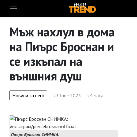
Мъж нахлул в дома
на Пиърс Броснан и
се изкъпал на
външния душ
Новини за него
23 June 2023
24 часа
Пиърс Броснан СНИМКА: