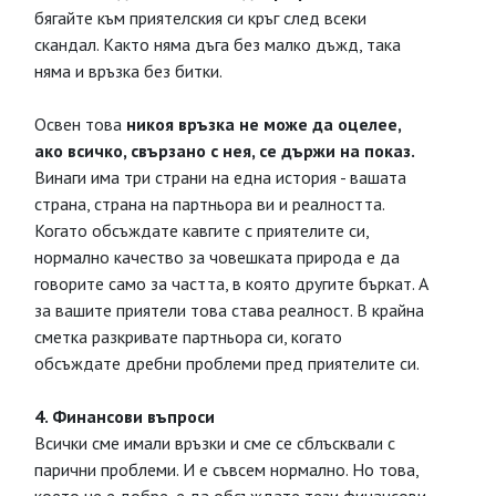
бягайте към приятелския си кръг след всеки
скандал. Както няма дъга без малко дъжд, така
няма и връзка без битки.
Освен това
никоя връзка не може да оцелее,
ако всичко, свързано с нея, се държи на показ.
Винаги има три страни на една история - вашата
страна, страна на партньора ви и реалността.
Когато обсъждате кавгите с приятелите си,
нормално качество за човешката природа е да
говорите само за частта, в която другите бъркат. А
за вашите приятели това става реалност. В крайна
сметка разкривате партньора си, когато
обсъждате дребни проблеми пред приятелите си.
4. Финансови въпроси
Всички сме имали връзки и сме се сблъсквали с
парични проблеми. И е съвсем нормално. Но това,