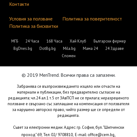
Контакти
Условия за ползване
Политика за поверителност
Политика за бисквитки
МГБ
24 Часа
168 Часа
Хай Клуб
Български фермер
BgDnes.bg
DotBg.bg
Mila.bg
Мама 24
24 Здраве
Спомен
© 2019 MenTrend. Всички права са запазени.
Забранява се възпроизвеждането изцяло или отчасти на
материали и публикации, без предварително съгласие на
редакцията; чл.24 ал.1 т.5 от ЗАвПСП не се прилага; неразрешеното
ползване е свързано със заплащане на компенсация от ползвателя
за нарушено авторско право, чийто размер ще се определи от
редакцията.
Съвет за електронни медии: Адрес: гр. София, бул. "Шипченски
,
проход" 69, Тел: 02/ 9708810,
E-mail:
office@cem.bg