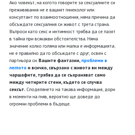
Ако човекът, на когото говорите за сексуалните си
преживявания не е вашият гинеколог или
консултант по взаимоотношения, няма причина да
обсъждате сексуалния си живот с трета страна.
Въпроси като секс и интимност трябва да се пазят
в тайна при всякакви обстоятелства. Няма
значение колко голяма или малка е информацията;
не е правилно да го обсъждате с друг, освен с
партньора си.
Вашите фантазии,
проблеми в
леглото
и всичко, свързано с живота ви между
чаршафите, трябва да се съхраняват само
между четирите стени, където се случва
сексът.
Споделянето на такава информация, дори
в моменти на гняв, вероятно ще доведе до
огромни проблеми в бъдеще.