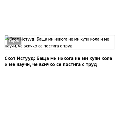
Екран
Скот Истууд: Баща ми никога не ми купи кола
и ме научи, че всичко се постига с труд