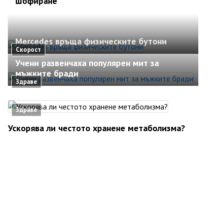
шофиране
Mercedes връща физическите бутони
Скорост
Учени развенчаха популярен мит за
мъжките бради
Здраве
Здраве
Ускорява ли честото хранене метаболизма?