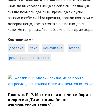
обичате.
Това ще го отблъсне от вас и той вече
няма да ви споделя неща за себе си. Следващия
път ще помисли два пъти, преди да ви пусне
отново в себе си. Има причина, поради която ви е
доверил нещо, което смята, че е важно да ви
каже. Не го предавайте небрежно над други хора.
Ключови думи
доверие
секс
консултант
афера
романтични отношения
Джордж Р. Р. Мартин призна, че се бори с
депресия: „Тази година беше
изключително тежка"