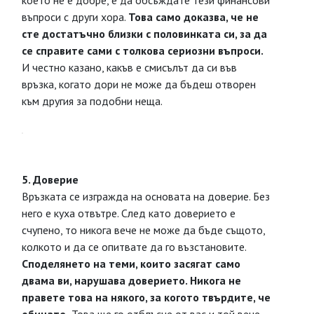
което не е добре, е да обсъждате тези финансови
въпроси с други хора.
Това само доказва, че не
сте достатъчно близки с половинката си, за да
се справите сами с толкова сериозни въпроси.
И честно казано, какъв е смисълът да си във
връзка, когато дори не може да бъдеш отворен
към другия за подобни неща.
5. Доверие
Връзката се изгражда на основата на доверие. Без
него е куха отвътре. След като доверието е
счупено, то никога вече не може да бъде същото,
колкото и да се опитвате да го възстановите.
Споделянето на теми, които засягат само
двама ви, нарушава доверието. Никога не
правете това на някого, за когото твърдите, че