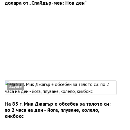
долара от „Спайдър-мен: Нов ден“
Здраве
На 83 г. Мик Джагър е обсебен за тялото си:
по 2 часа на ден - йога, плуване, колело,
кикбокс