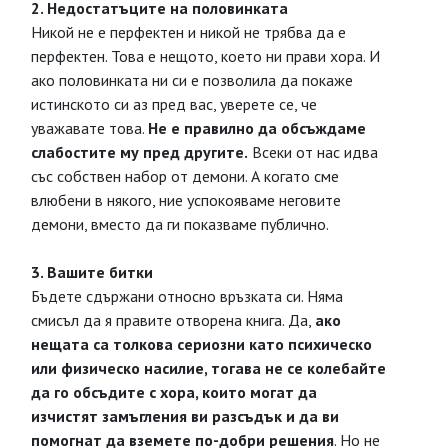
2. Недостатъците на половинката
Никой не е перфектен и никой не трябва да е
перфектен. Това е нещото, което ни прави хора. И
ако половинката ни си е позволила да покаже
истинското си аз пред вас, уверете се, че
уважавате това.
Не е правилно да обсъждаме
слабостите му пред другите.
Всеки от нас идва
със собствен набор от демони. А когато сме
влюбени в някого, ние успокояваме неговите
демони, вместо да ги показваме публично.
3. Вашите битки
Бъдете сдържани относно връзката си. Няма
смисъл да я правите отворена книга. Да,
ако
нещата са толкова сериозни като психическо
или физическо насилие, тогава не се колебайте
да го обсъдите с хора, които могат да
изчистят замъгления ви разсъдък и да ви
помогнат да вземете по-добри решения
. Но не