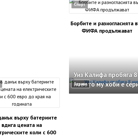
Спорт
Борбите и разногласията 
ФИФА продължават
Уиз Калифа пробяга 8
новото му хоби е сер
Здраве
данък върху батериите
вдига цената на
трическите коли с 600