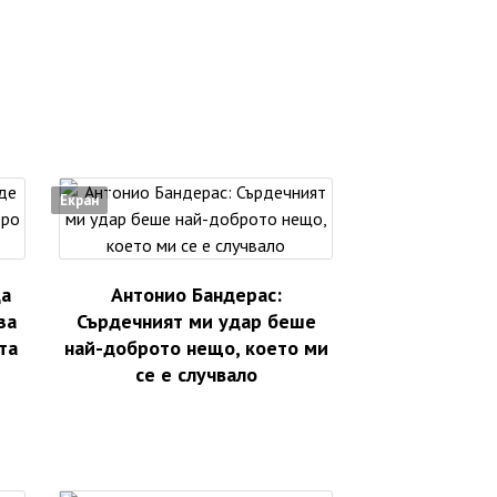
Екран
да
Антонио Бандерас:
за
Сърдечният ми удар беше
та
най-доброто нещо, което ми
се е случвало