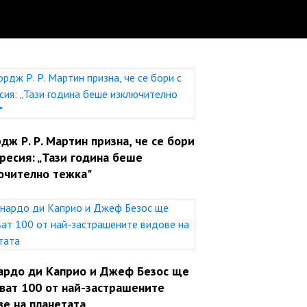
ж Р. Р. Мартин призна, че се бори
ресия: „Тази година беше
ючително тежка"
ардо ди Каприо и Джеф Безос ще
яват 100 от най-застрашените
ве на планетата