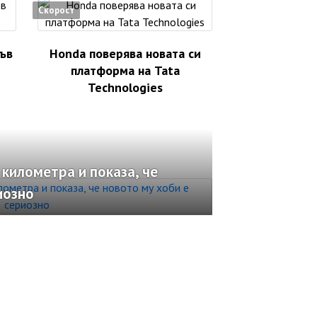
Скорост
във
Honda поверява новата си
платформа на Tata
Technologies
 километра и показа, че
иозно