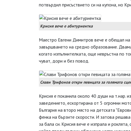
потвърдил присъствието си на купона, но Кри
Крисия вече е абитуриентка
Маестро Евгени Димитров вече е обещал на 
завършването на средно образование. Двама
когато изпълнителката, още невръстна по то
чуват, дори и без повод.
Слави Трифонов откри певицата за голямата сце
Крисия е поканила около 40 души на т.нар. и
заведението, ескортирана от 5 огромни мото
България на второ място на детската "Еврови
фенка на бързите скорости. И затова решава
за бала си. Крисия вече е изпрала и роклята,