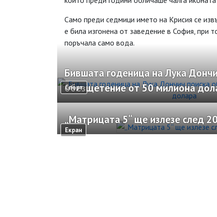
който преди години обличаше чалга иконата 
Само преди седмици името на Крисия се извъ
е била изгонена от заведение в София, при 
поръчала само вода.
Бившата годеница на Лука Дончи
обезщетение от 50 милиона дол
Спорт
„Матрицата 5“ ще излезе след 20
Екран