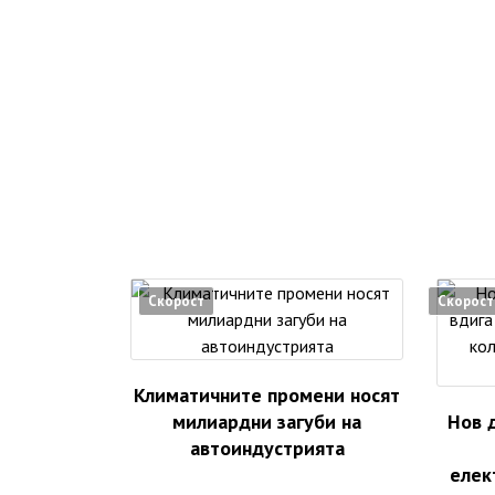
Скорост
Скорост
Климатичните промени носят
милиардни загуби на
Нов 
автоиндустрията
елек