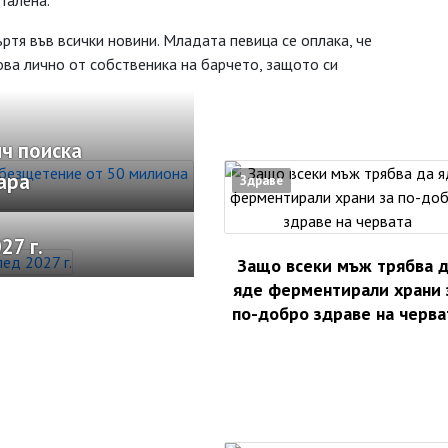
Галена.
ртя във всички новини. Младата певица се оплака, че
това лично от собственика на барчето, защото си
ч поиска
ара
Здраве
27 г.
Защо всеки мъж трябва 
яде ферментирали храни 
по-добро здраве на черва