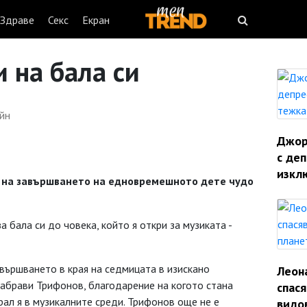
Здраве
Секс
Екран
и на бала си
йн
Джорд
с деп
изкл
а на завършването на едновремешното дете чудо
 бала си до човека, който я откри за музиката -
вършването в края на седмицата в изискано
Леон
забрави Трифонов, благодарение на когото стана
спас
рал я в музикалните среди. Трифонов още не е
видо