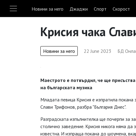
Новини за него
Джаджи
Спорт
Скорост
Крисия чака Слав
Новини за него
22 June 2023
БД Онла
Маестрото е потвърдил, че ще присъств
на българската музика
Младата певица Крисия е изпратила покана за
Слави Трифонов, разбра "България Днес".
Разградската изпълнителка ще почерпи за за
столично заведение. Крисия никога няма да 
известна. И изпраща покана до шоумена, вка