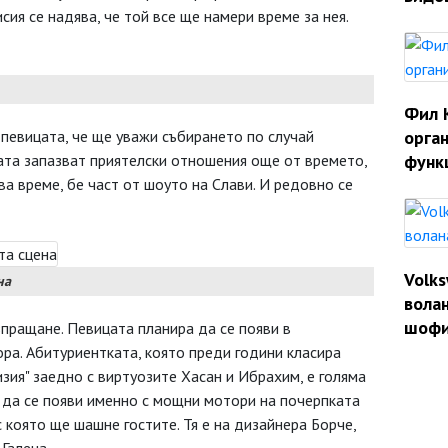
сия се надява, че той все ще намери време за нея.
Фил 
певицата, че ще уважи събирането по случай
орган
та запазват приятелски отношения още от времето,
функ
ва време, бе част от шоуто на Слави. И редовно се
Volk
на
волан
шофи
зпращане. Певицата планира да се появи в
ра. Абитуриентката, която преди години класира
зия" заедно с виртуозите Хасан и Ибрахим, е голяма
 да се появи именно с мощни мотори на почерпката
 с която ще шашне гостите. Тя е на дизайнера Борче,