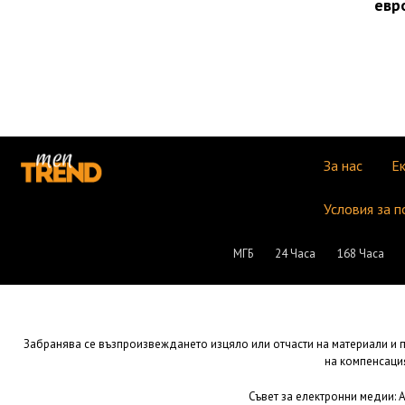
евр
За нас
Е
Условия за п
МГБ
24 Часа
168 Часа
Забранява се възпроизвеждането изцяло или отчасти на материали и пу
на компенсация
Съвет за електронни медии: Ад