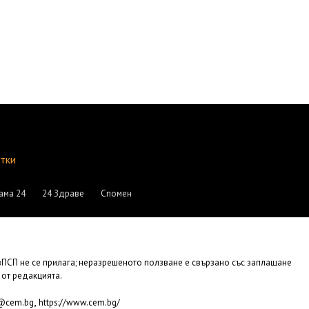
итки
ама 24
24 Здраве
Спомен
АвПСП не се прилага; неразрешеното ползване е свързано със заплащане
 от редакцията.
,
e@cem.bg
https://www.cem.bg/