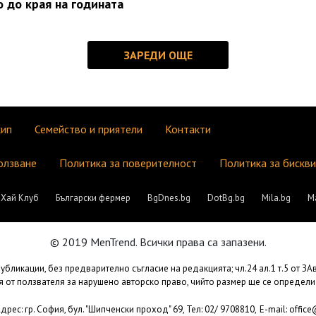
о до края на годината
кип
Семейство и приятели
Контакти
олзване
Политика за поверителност
Политика за бискв
Хай Клуб
Български фермер
BgDnes.bg
DotBg.bg
Mila.bg
М
© 2019 MenTrend. Всички права са запазени.
бликации, без предварително съгласие на редакцията; чл.24 ал.1 т.5 от З
 от ползвателя за нарушено авторско право, чийто размер ще се определи
рес: гр. София, бул. "Шипченски проход" 69, Тел: 02/ 9708810,
E-mail:
offic