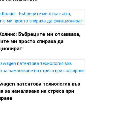
Колинс: Бъбреците ми отказваха,
ите ми просто спираха да
ционират
swagen патентова технология във
а за намаляване на стреса при
ране