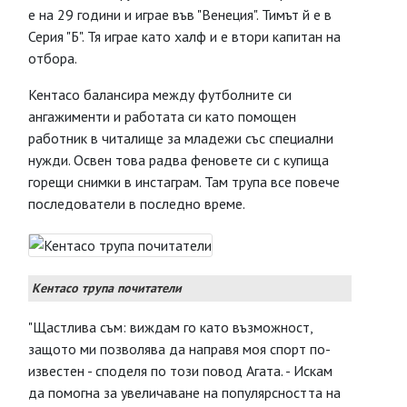
е на 29 години и играе във "Венеция". Тимът й е в
Серия "Б". Тя играе като халф и е втори капитан на
отбора.
Кентасо балансира между футболните си
ангажименти и работата си като помощен
работник в читалище за младежи със специални
нужди. Освен това радва феновете си с купища
горещи снимки в инстаграм. Там трупа все повече
последователи в последно време.
Кентасо трупа почитатели
"Щастлива съм: виждам го като възможност,
защото ми позволява да направя моя спорт по-
известен - споделя по този повод Агата. - Искам
да помогна за увеличаване на популярсността на