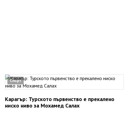
Спорт
Карагър: Турското първенство е прекалено
ниско ниво за Мохамед Салах