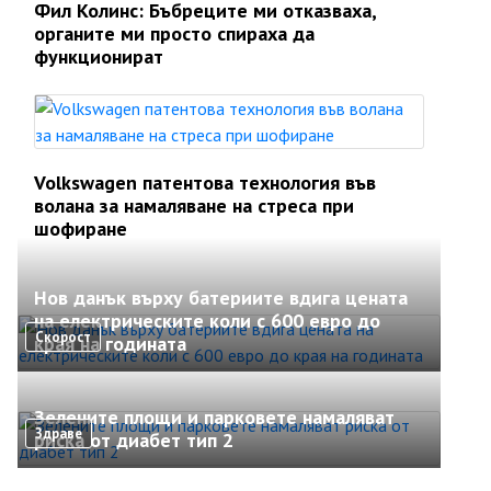
Фил Колинс: Бъбреците ми отказваха,
органите ми просто спираха да
функционират
Volkswagen патентова технология във
волана за намаляване на стреса при
шофиране
Нов данък върху батериите вдига цената
на електрическите коли с 600 евро до
Скорост
края на годината
Зелените площи и парковете намаляват
Здраве
риска от диабет тип 2