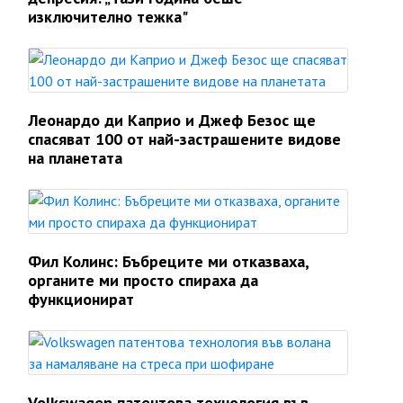
изключително тежка"
Леонардо ди Каприо и Джеф Безос ще
спасяват 100 от най-застрашените видове
на планетата
Фил Колинс: Бъбреците ми отказваха,
органите ми просто спираха да
функционират
Volkswagen патентова технология във