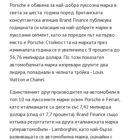
Porsche е обявена за най-добра луксозна марка в
света за шеста година поред. Британската
консултантска агенция Brand Finance публикува
годишната си класация на най-добрите марки в
луксозния сегмент, като за пореден път на първо
място е Porsche. Стойността на марката през
изминалата година се е увеличила с 9 процента до
36,76 милиарда долара. По този показател
автомобилната марка изпревари другите два
лидера, попаднали в челната тройка - Louis
Vuitton и Chanel.
Единственият друг производител на автомобили в
топ 10 на луксозните марки освен Porsche е Ferrari,
като италианците са десети със 7,42 милиарда
долара (спад от 7,7 процента). Brand Finance също
изтъква резултатите на друга италианската марка
суперавтомобили - Lamborghini, като най-бързо
развиващата се автомобилна марка, скачайки с