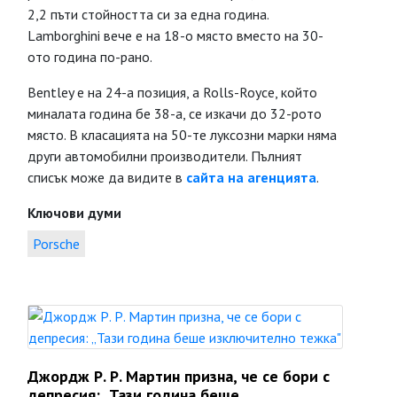
2,2 пъти стойността си за една година.
Lamborghini вече е на 18-о място вместо на 30-
ото година по-рано.
Bentley е на 24-а позиция, а Rolls-Royce, който
миналата година бе 38-а, се изкачи до 32-рото
място. В класацията на 50-те луксозни марки няма
други автомобилни производители. Пълният
списък може да видите в
сайта на агенцията
.
Ключови думи
Porsche
Джордж Р. Р. Мартин призна, че се бори с
депресия: „Тази година беше