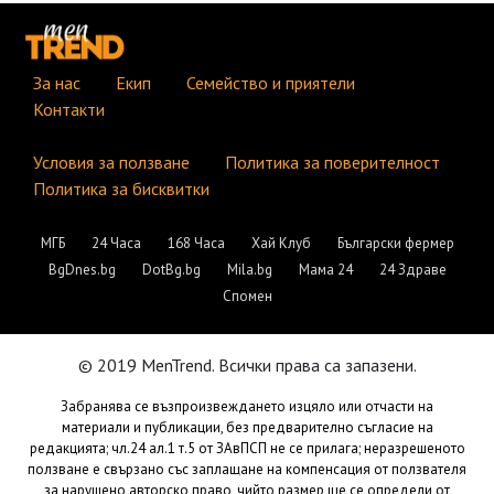
За нас
Екип
Семейство и приятели
Контакти
Условия за ползване
Политика за поверителност
Политика за бисквитки
МГБ
24 Часа
168 Часа
Хай Клуб
Български фермер
BgDnes.bg
DotBg.bg
Mila.bg
Мама 24
24 Здраве
Спомен
© 2019 MenTrend. Всички права са запазени.
Забранява се възпроизвеждането изцяло или отчасти на
материали и публикации, без предварително съгласие на
редакцията; чл.24 ал.1 т.5 от ЗАвПСП не се прилага; неразрешеното
ползване е свързано със заплащане на компенсация от ползвателя
за нарушено авторско право, чийто размер ще се определи от