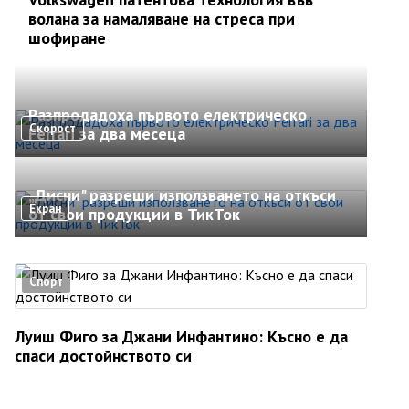
волана за намаляване на стреса при
шофиране
Разпродадоха първото електрическо
Скорост
Ferrari за два месеца
„Дисни" разреши използването на откъси
Екран
от свои продукции в ТикТок
Спорт
Луиш Фиго за Джани Инфантино: Късно е да
спаси достойнството си