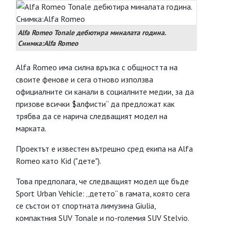
Alfa Romeo Tonale дебютира миналата година.
Снимка:Alfa Romeo
Alfa Romeo има силна връзка с общността на
своите фенове и сега отново използва
официалните си канали в социалните медии, за да
призове всички $алфисти“ да предложат как
трябва да се нарича следващият модел на
марката.
Проектът е известен вътрешно сред екипа на Alfa
Romeo като Kid ("дете").
Това предполага, че следващият модел ще бъде
Sport Urban Vehicle: „детето“ в гамата, която сега
се състои от спортната лимузина Giulia,
компактния SUV Tonale и по-големия SUV Stelvio.