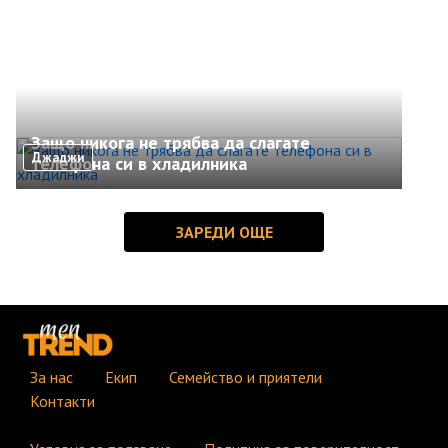
Защо никога не трябва да слагате
Джаджи
телефона си в хладилника
За нас
Екип
Семейство и приятели
Контакти