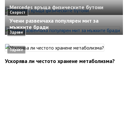
Mercedes връща физическите бутони
Скорост
Учени развенчаха популярен мит за
мъжките бради
Здраве
Здраве
Ускорява ли честото хранене метаболизма?