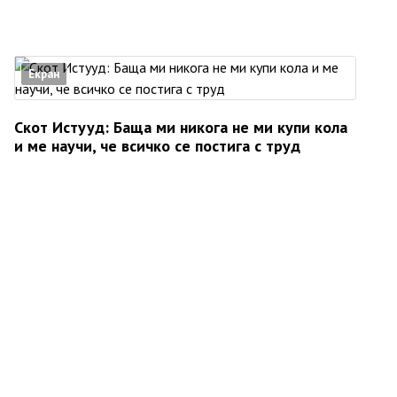
Екран
Скот Истууд: Баща ми никога не ми купи кола
и ме научи, че всичко се постига с труд