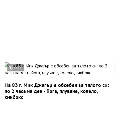
Здраве
На 83 г. Мик Джагър е обсебен за тялото си:
по 2 часа на ден - йога, плуване, колело,
кикбокс