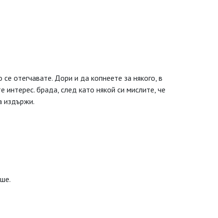
 се отегчавате. Дори и да копнеете за някого, в
е интерес. брада, след като някой си мислите, че
а издържи.
аше.