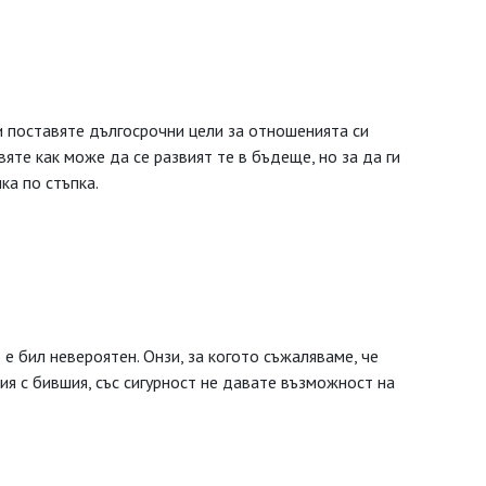
си поставяте дългосрочни цели за отношенията си
яте как може да се развият те в бъдеще, но за да ги
ка по стъпка.
е бил невероятен. Онзи, за когото съжаляваме, че
ия с бившия, със сигурност не давате възможност на