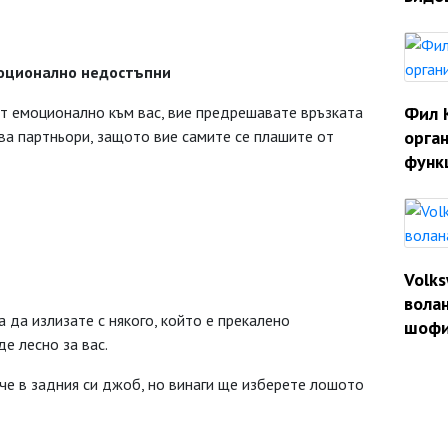
моционално недостъпни
ят емоционално към вас, вие предрешавате връзката
Фил 
ва партньори, защото вие самите се плашите от
орган
функ
Volk
волан
 да излизате с някого, който е прекалено
шофи
е лесно за вас.
е в задния си джоб, но винаги ще изберете лошото