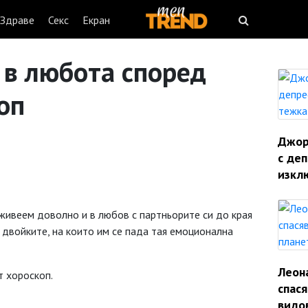
Здраве
Секс
Екран
 в любота според
оп
Джорд
с деп
изкл
живеем доволно и в любов с партньорите си до края
а двойките, на които им се пада тая емоционална
Леон
т хороскоп.
спас
видо