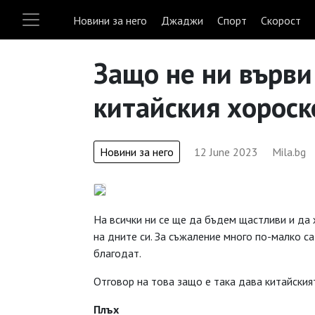
Новини за него
Джаджи
Спорт
Скорост
Защо не ни върви
китайския хороск
Новини за него
12 June 2023
Mila.bg
На всички ни се ще да бъдем щастливи и да 
на дните си. За съжаление много по-малко с
благодат.
Отговор на това защо е така дава китайския
Плъх