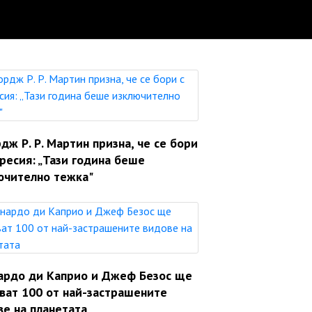
ж Р. Р. Мартин призна, че се бори
ресия: „Тази година беше
ючително тежка"
ардо ди Каприо и Джеф Безос ще
яват 100 от най-застрашените
ве на планетата