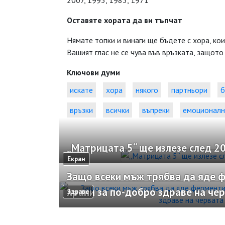
2007, 1995, 1983, 1971
Оставяте хората да ви тъпчат
Нямате топки и винаги ще бъдете с хора, ко
Вашият глас не се чува във връзката, защото
Ключови думи
искате
хора
някого
партньори
б
връзки
всички
въпреки
емоционал
„Матрицата 5“ ще излезе след 20
Екран
Защо всеки мъж трябва да яде 
храни за по-добро здраве на че
Здраве