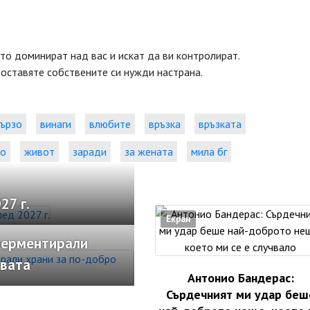
ито доминират над вас и искат да ви контролират.
 оставяте собствените си нужди настрана.
ързо
винаги
влюбите
връзка
връзката
но
живот
заради
за жената
мила бг
27 г.
Екран
ферментирали
рвата
Антонио Бандерас:
Сърдечният ми удар беш