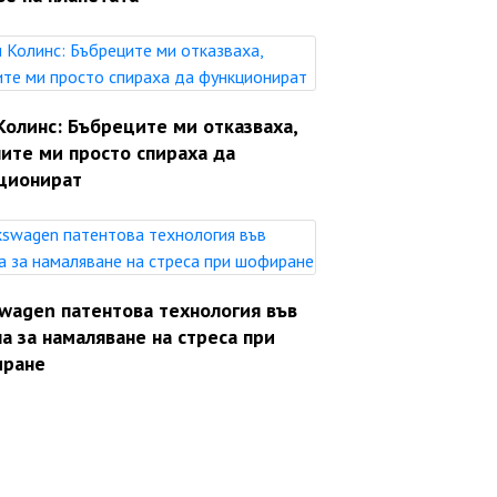
Колинс: Бъбреците ми отказваха,
ите ми просто спираха да
ционират
swagen патентова технология във
а за намаляване на стреса при
ране