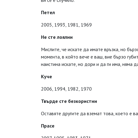
ви се е случило.
Петел
2005, 1993, 1981, 1969
Не сте лоялни
Мислите, че искате да имате връзка, но бързо
момента, в който вече е ваш, вие бързо губит
наистина искате, но дори и да ги има, няма д
Куче
2006, 1994, 1982, 1970
Твърде сте безкористни
Оставяте другите да вземат това, което е в
Прасе