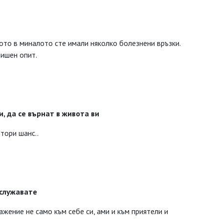
ото в миналото сте имали няколко болезнени връзки.
дишен опит.
и, да се върнат в живота ви
втори шанс.
.
аслужавате
ажение не само към себе си, ами и към приятели и