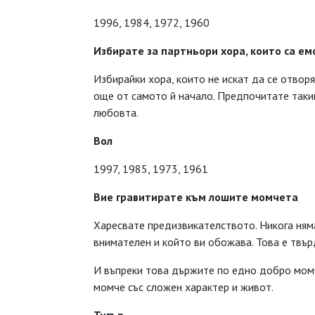
1996, 1984, 1972, 1960
Избирате за партньори хора, които са е
Избирайки хора, които не искат да се отвор
още от самото й начало. Предпочитате таки
любовта.
Вол
1997, 1985, 1973, 1961
Вие гравитирате към лошите момчета
Харесвате предизвикателството. Никога няма
внимателен и който ви обожава. Това е твърд
И въпреки това държите по едно добро момч
момче със сложен характер и живот.