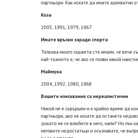
партньори. Как искате да имате адекватни о
Коза
2003, 1991, 1979, 1967
Имате връзки заради спорта
Толкова много гаджета сте имали, че вече съ
най-тъжното е, че ако се появи някой наисти
Маймуна
2004, 1992, 1980, 1968
Вашите изисквания са нереалистични
Никой не е съвършен и е крайно време да из
партньори, ако не искате да останете недово
докато не се влюбите в него, нали? Но пък к
неговите недостатъци и осъзнавате, че въпр