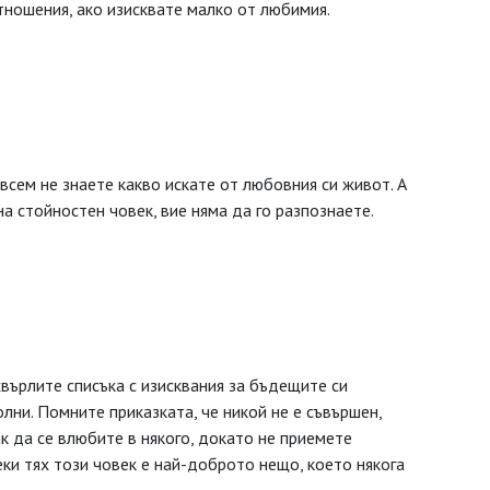
тношения, ако изисквате малко от любимия.
всем не знаете какво искате от любовния си живот. А
на стойностен човек, вие няма да го разпознаете.
хвърлите списъка с изисквания за бъдещите си
лни. Помните приказката, че никой не е съвършен,
ак да се влюбите в някого, докато не приемете
еки тях този човек е най-доброто нещо, което някога