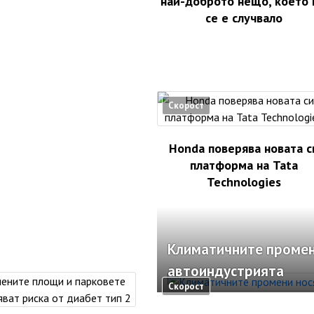
най-доброто нещо, което
се е случвало
Скорост
Honda поверява новата с
платформа на Tata
Technologies
Климатичните промен
автоиндустрията
Скорост