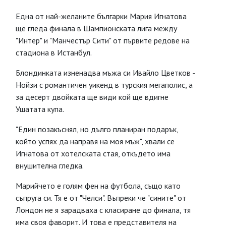
Една от най-желаните българки Мария Игнатова
ще гледа финала в Шампионската лига между
"Интер" и "Манчестър Сити" от първите редове на
стадиона в Истанбул.
Блондинката изненадва мъжа си Ивайло Цветков -
Нойзи с романтичен уикенд в турския мегаполис, а
за десерт двойката ще види кой ще вдигне
Ушатата купа.
"Един позакъснял, но дълго планиран подарък,
който успях да направя на моя мъж", хвали се
Игнатова от хотелската стая, откъдето има
внушителна гледка.
Марийчето е голям фен на футбола, също като
съпруга си. Тя е от "Челси". Въпреки че "сините" от
Лондон не я зарадваха с класиране до финала, тя
има своя фаворит. И това е представителя на