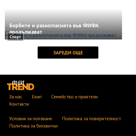
Борбите и разногласията във ФИФА
продължават
Спорт
За нас
Екип
Семейство и приятели
Контакти
Условия за ползване
Политика за поверителност
Политика за бисквитки