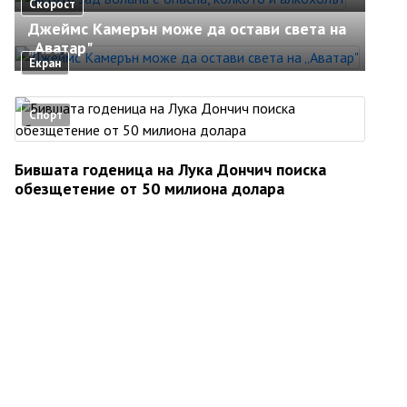
Скорост
Джеймс Камерън може да остави света на
„Аватар"
Екран
Спорт
Бившата годеница на Лука Дончич поиска
обезщетение от 50 милиона долара