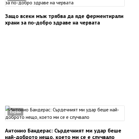
Защо всеки мъж трябва да яде ферментирали
храни за по-добро здраве на червата
Екран
Антонио Бандерас: Сърдечният ми удар беше
най-доброто нещо, което ми се е случвало