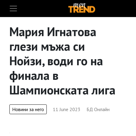
Мария Игнатова
глези мъжа си
Нойзи, води го на
финала в
Шампионската лига
Новини за него
11 June 2023
БД Онлайн