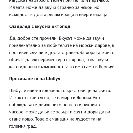
нагушкат набързо с техен приятел или партньор.
Идеята може да звучи странно за някои, но
всъщност е доста релаксираща и енергизираща.
Сладолед с вкус на октопод
Да, добре сте прочели! Вкусът може да звучи
привлекателно за любителите на морски дарове, в
противен случай е доста странен. За хората, които
обичат да експериментират с храна, това звучи
като идеална възможност. И го има само в Япония!
Пресичането на Шибуя
Шибуя е най-натовареното кръстовище на света.
И, както става ясно, се намира в Япония. Ако
наблюдавате движенито по него в пиковите
часове, може да ви се завърти свят и дори да ви
стане лошо. Това е еманация на лудостта на
големия град.