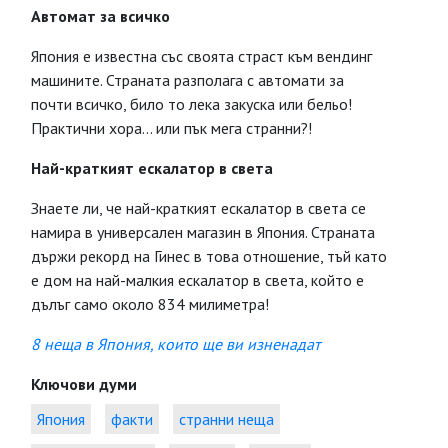
Автомат за всичко
Япония е известна със своята страст към вендинг
машините. Страната разполага с автомати за
почти всичко, било то лека закуска или бельо!
Практични хора... или пък мега странни?!
Най-краткият ескалатор в света
Знаете ли, че най-краткият ескалатор в света се
намира в универсален магазин в Япония. Страната
държи рекорд на Гинес в това отношение, тъй като
е дом на най-малкия ескалатор в света, който е
дълъг само около 834 милиметра!
8 неща в Япония, които ще ви изненадат
Ключови думи
Япония
факти
странни неща