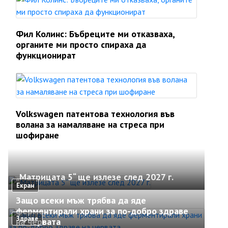
Фил Колинс: Бъбреците ми отказваха,
органите ми просто спираха да
функционират
Volkswagen патентова технология във
волана за намаляване на стреса при
шофиране
„Матрицата 5“ ще излезе след 2027 г.
Екран
Защо всеки мъж трябва да яде
ферментирали храни за по-добро здраве
Здраве
на червата