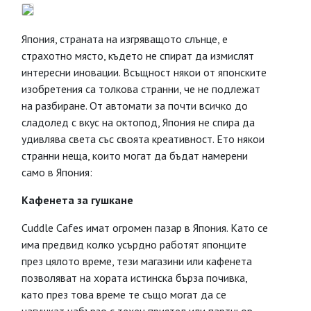
Япония, страната на изгряващото слънце, е
страхотно място, където не спират да измислят
интересни иновации. Всъщност някои от японските
изобретения са толкова странни, че не подлежат
на разбиране. От автомати за почти всичко до
сладолед с вкус на октопод, Япония не спира да
удивлява света със своята креативност. Ето някои
странни неща, които могат да бъдат намерени
само в Япония:
Кафенета за гушкане
Cuddle Cafes имат огромен пазар в Япония. Като се
има предвид колко усърдно работят японците
през цялото време, тези магазини или кафенета
позволяват на хората истинска бърза почивка,
като през това време те също могат да се