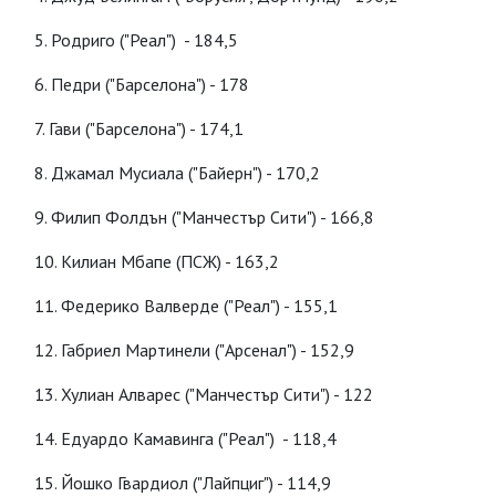
5. Родриго ("Реал") - 184,5
6. Педри ("Барселона") - 178
7. Гави ("Барселона") - 174,1
8. Джамал Мусиала ("Байерн") - 170,2
9. Филип Фолдън ("Манчестър Сити") - 166,8
10. Килиан Мбапе (ПСЖ) - 163,2
11. Федерико Валверде ("Реал") - 155,1
12. Габриел Мартинели ("Арсенал") - 152,9
13. Хулиан Алварес ("Манчестър Сити") - 122
14. Едуардо Камавинга ("Реал") - 118,4
15. Йошко Гвардиол ("Лайпциг") - 114,9