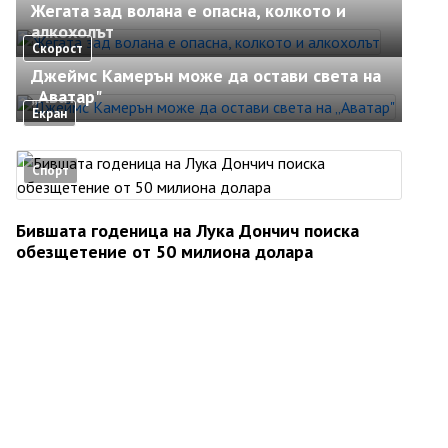
Жегата зад волана е опасна, колкото и
алкохолът
Скорост
Джеймс Камерън може да остави света на
„Аватар"
Екран
Спорт
Бившата годеница на Лука Дончич поиска
обезщетение от 50 милиона долара