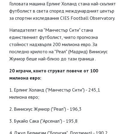
Головата машина Ерлинг Холанд стана най-скъпият
футболист в света според междунардният център
за спортни изследвания CIES Football Observatory.
Нападателят на "Манчестър Сити" стана
единственият футболист, чиято прогнозна
стойност надхвърля 200 милиона евро. За
последно крилото на "Реал" (Мадрид) Винисиус
Жуниор беше най-близо до тази граница .
20 играчи, които струват повече от 100
милиона евро:
1. Ерлинг Холанд ("Манчестър Сити") - 245,1
милиона евро;
2. Винисиус Жуниор ("Реал") - 196,3
3. Букайо Сака ("Арсенал") - 195,8
4. Джуд Белингам ("Борусия", Дортмунд) - 190,2