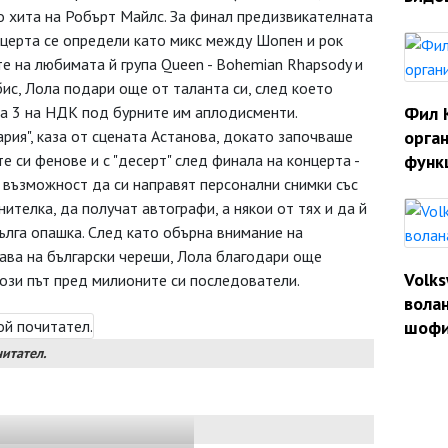
 по хита на Робърт Майлс. За финал предизвикателната
онцерта се определи като микс между Шопен и рок
те на любимата й група Queen - Bohemian Rhapsody и
бис, Лола подари още от таланта си, след което
ла 3 на НДК под бурните им аплодисменти.
Фил 
ария", каза от сцената Астанова, докато започваше
орган
е си фенове и с "десерт" след финала на концерта -
функ
възможност да си направят персонални снимки със
ителка, да получат автографи, а някои от тях и да й
ълга опашка. След като обърна внимание на
дава на български череши, Лола благодари още
Volk
ози път пред милионите си последователи.
волан
шофи
итател.