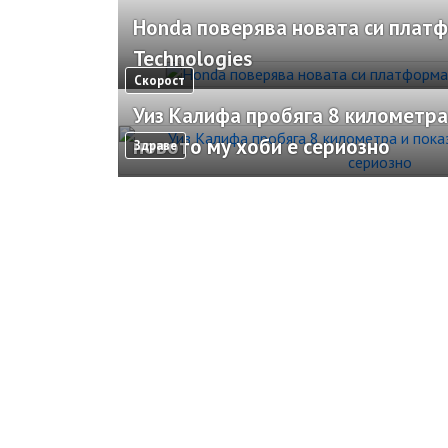
Honda поверява новата си платф
Technologies
Скорост
Уиз Калифа пробяга 8 километра 
новото му хоби е сериозно
Здраве