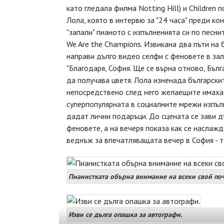
като гледала филма Notting Hill) и Children
Лола, която в интервю за "24 часа" преди к
"запали" пианото с изпълненията си по песни
We Are the Champions. Извикана два пъти на 
направи дълго видео селфи с феновете в за
"Благодаря, София. Ще се върна отново, Бълг
да получава цветя. Лола изненада българскит
непосредствено след него желаещите имаха 
суперпопулярната в социалните мрежи изпълн
дадат лични подаръци. До сцената се зави д
феновете, а на вечеря показа как се наслаж
веднъж за впечатляващата вечер в София - т
Пианистката обърна внимание на всеки свой поч
Изви се дълга опашка за автографи.