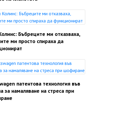
Колинс: Бъбреците ми отказваха,
ите ми просто спираха да
ционират
swagen патентова технология във
а за намаляване на стреса при
ране