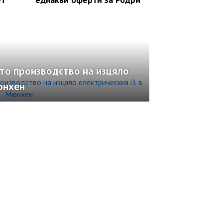
то производство на изцяло
юнхен