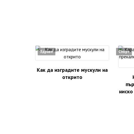
Здраве
Спорт
Как да изградите мускули на
открито
пър
ниско