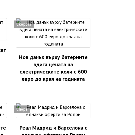
Скорост
сят
Нов данък върху батериите
вдига цената на
електрическите коли с 600
евро до края на годината
Спорт
ете
Реал Мадрид и Барселона с
ет
еднакви оферти за Родри