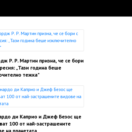
ж Р. Р. Мартин призна, че се бори
ресия: „Тази година беше
ючително тежка"
ардо ди Каприо и Джеф Безос ще
яват 100 от най-застрашените
ве на планетата