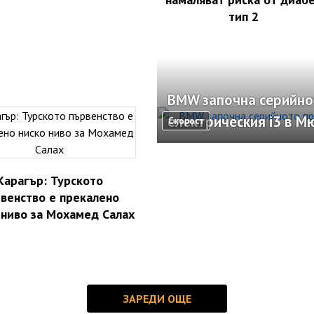
тип 2
BMW започна серийно
електрическия i3 в М
Скорост
Карагър: Турското
венство е прекалено
 ниво за Мохамед Салах