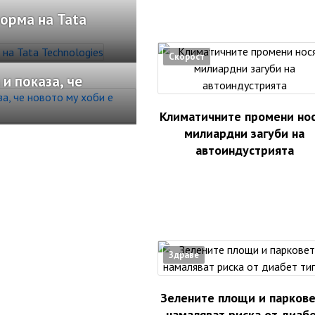
орма на Tata
Скорост
и показа, че
Климатичните промени но
милиардни загуби на
автоиндустрията
Здраве
Зелените площи и парков
намаляват риска от диаб