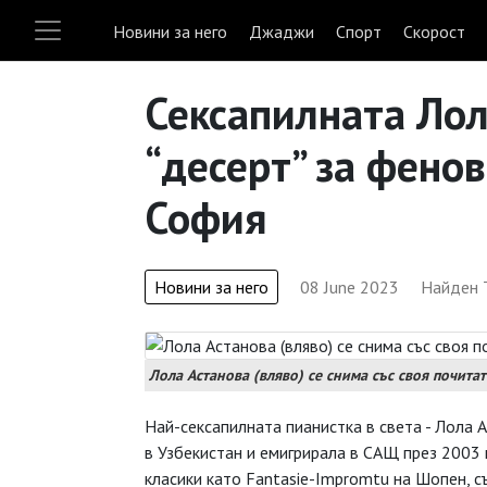
Новини за него
Джаджи
Спорт
Скорост
Сексапилната Лол
“десерт” за фенов
София
Новини за него
08 June 2023
Найден 
Лола Астанова (вляво) се снима със своя почитат
Най-сексапилната пианистка в света - Лола А
в Узбекистан и емигрирала в САЩ през 2003 г
класики като Fantasie-Impromtu на Шопен, съ