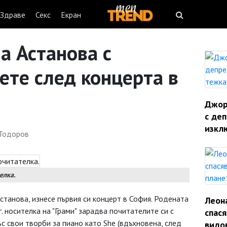
Здраве
Секс
Екран
а Астанова с
ете след концерта в
Джорд
с деп
изкл
Тодоров
елка.
станова, изнесе първия си концерт в София. Родената
Леон
. носителка на "Грами" зарадва почитателите си с
спас
с свои творби за пиано като She (вдъхновена, след
видо