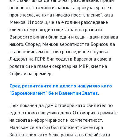
в Испания щяха да започнат разследване. Преди
повече от 2 години испанската прокуратура се е
произнесла, че няма никакво престъпление”, каза
Менков. И посочи, че за 4 години разследване
клиентът му е ходил още 2 пъти на разпити.
Въпросите винаги били едни и същи - дали познава
някого. Според Менков вероятността Борисов да
стане обвиняем по това разследване е нулева.
Лидерът на ГЕРБ бил ходил в Барселона само в
ролята си на главен секретар на МВР, кмет на
София и на премиер.
Сред разпитаните по делото нашумяло като
"Барселонагейт" бе и Валентин Златев.
„Бях поканен да дам отговори като свидетел по
едно отново нашумяло дело. Отговорих в рамките
на своята информираност и компетентност.
Надявам се да съм бил полезен”, коментира
Златев, след като беше разпитан в Софийската