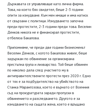
Държавата се управляваше като лична фирма.
Това, на което бях свидетел, беше 2-3 години
опити за изнудване. Към мен имаше и има натиск
от свързани с политици. Изнудването започна
преди протестите, 2-3 години преди това. Веселин
Денков никога не е финансирал протестите,
отбеляза Бакалова.
Припомняме, че преди две години бизнесменът
Веселин Денков, с когото Бакалова живее, беше
задържан по обвинение за организирана
престъпна група и лихварство. Той беше обвинен
по няколко дела след участието му в
антиправителствените протести през 2020 г. Едно
от тях е за подбудителство на убийството на
Станка Марангозова, което е върнато от Военния
съд на прокуратурата заради пропуски в
обвинението и разследването. Другото е за
изнудването на същата жена, което е връщано