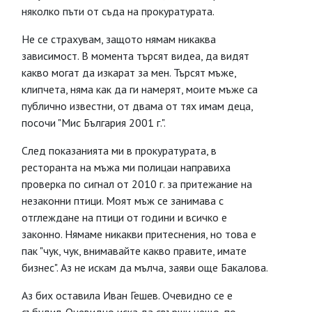
няколко пъти от съда на прокуратурата.
Не се страхувам, защото нямам никаква
зависимост. В момента търсят видеа, да видят
какво могат да изкарат за мен. Търсят мъже,
клипчета, няма как да ги намерят, моите мъже са
публично известни, от двама от тях имам деца,
посочи "Мис България 2001 г.".
След показанията ми в прокуратурата, в
ресторанта на мъжа ми полицаи направиха
проверка по сигнал от 2010 г. за притежание на
незаконни птици. Моят мъж се занимава с
отглеждане на птици от години и всичко е
законно. Нямаме никакви притеснения, но това е
пак "чук, чук, внимавайте какво правите, имате
бизнес". Аз не искам да мълча, заяви още Бакалова.
Аз бих оставила Иван Гешев. Очевидно се е