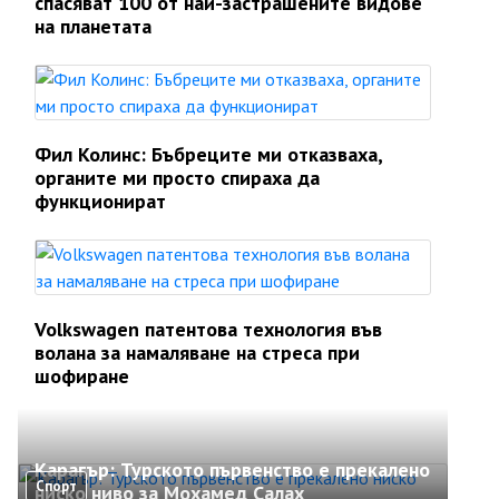
спасяват 100 от най-застрашените видове
на планетата
Фил Колинс: Бъбреците ми отказваха,
органите ми просто спираха да
функционират
Volkswagen патентова технология във
волана за намаляване на стреса при
шофиране
Карагър: Турското първенство е прекалено
Спорт
ниско ниво за Мохамед Салах