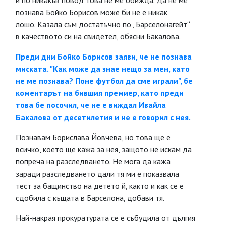
и по никакъв повод това не ме обижда. Да не ме
познава Бойко Борисов може би не е никак
лошо. Казала съм достатъчно по „Барселонагейт“
в качеството си на свидетел, обясни Бакалова.
Преди дни Бойко Борисов заяви, че не познава
миската. "Как може да знае нещо за мен, като
не ме познава? Поне футбол да сме играли", бе
коментарът на бившия премиер, като преди
това бе посочил, че не е виждал Ивайла
Бакалова от десетилетия и не е говорил с нея.
Познавам Борислава Йовчева, но това ще е
всичко, което ще кажа за нея, защото не искам да
попреча на разследването. Не мога да кажа
заради разследването дали тя ми е показвала
тест за бащинство на детето й, както и как се е
сдобила с къщата в Барселона, добави тя.
Най-накрая прокуратурата се е събудила от дългия