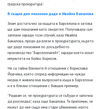
градска прокуратура”.
В същия ден показния даде и Ивайла Бакалова.
Знам достатъчно за къщата в Барселона и затова
ще дам показания като свидетел. Получавала съм
заплахи заради този случай, каза Ивайла
Бакалова, преди да влезе в прокуратурата, където
ще даде показания по досъдебното
производство "Барселонагейт", заради което искат
имунитета на Бойко Борисов.
Не са тайна близките й отношения с Борислава
Йовчева, която според информации на чужди
медии е живяла във въпросната къща в Барселона
и е в близки отношения с бившия премиер.
"Радвам се, че прокуратурата се събуди и започна
да разследва", каза още Бакалова. Тя припомни, че
мъжът до нея също има стари обвинения, които