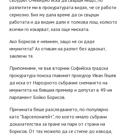
събудил. Очевидно иска да свърши нещо, по
разпитите ми в прокуратурата видях, че се работи
сериозно. Бих му дала време да си свърши
работата и да видим дали е толкова лош, колкото
всички го изкарват, каза още миската.
Ако Борисов е невинен, защо не си даде
имунитета? Аз отивам на разпит без адвокат,
заключи тя.
Припомняме, че във вторник Софийска градска
прокуратура поиска главният прокурор Иван Гешев
да иска от Народното събрание снемането на
имунитета на бившия премиер и депутат в 49-ия
парламент Бойко Борисов.
Причината беше разследването, по-популярно
като "Барселонагейт", по което имало събрани
доказателства за пране на пари от страна на
Борисов. От тях можело да се стигне до извода,