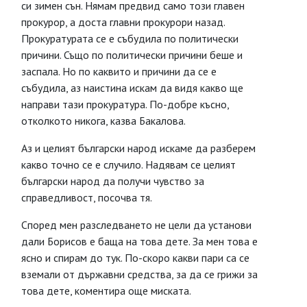
си зимен сън. Нямам предвид само този главен
прокурор, а доста главни прокурори назад.
Прокуратурата се е събудила по политически
причини. Също по политически причини беше и
заспала. Но по каквито и причини да се е
събудила, аз наистина искам да видя какво ще
направи тази прокуратура. По-добре късно,
отколкото никога, казва Бакалова.
Аз и целият български народ искаме да разберем
какво точно се е случило. Надявам се целият
български народ да получи чувство за
справедливост, посочва тя.
Според мен разследването не цели да установи
дали Борисов е баща на това дете. За мен това е
ясно и спирам до тук. По-скоро какви пари са се
вземали от държавни средства, за да се грижи за
това дете, коментира още миската.