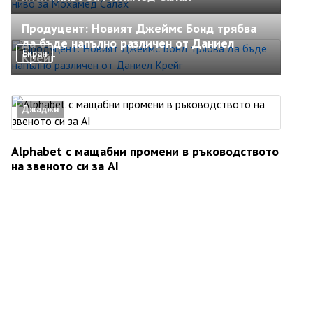
Продуцент: Новият Джеймс Бонд трябва
да бъде напълно различен от Даниел
Екран
Крейг
Джаджи
Alphabet с мащабни промени в ръководството
на звеното си за AI