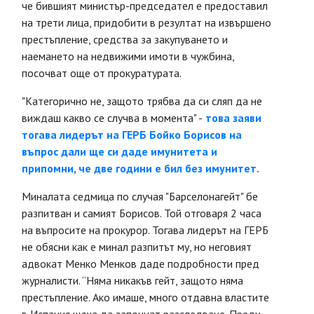
че бившият министър-председател е предоставил
на трети лица, придобити в резултат на извършено
престъпление, средства за закупуването и
наемането на недвижими имоти в чужбина,
посочват още от прокуратурата.
"Категорично не, защото трябва да си сляп да не
виждаш какво се случва в момента" -
това заяви
тогава лидерът на ГЕРБ Бойко Борисов на
въпрос дали ще си даде имунитета и
припомни, че две години е бил без имунитет.
Миналата седмица по случая "Барселонагейт" бе
разпитван и самият Борисов. Той отговаря 2 часа
на въпросите на прокурор. Тогава лидерът на ГЕРБ
не обясни как е минал разпитът му, но неговият
адвокат Менко Менков даде подробности пред
журналисти. “Няма никакъв гейт, защото няма
престъпление. Ако имаше, много отдавна властите