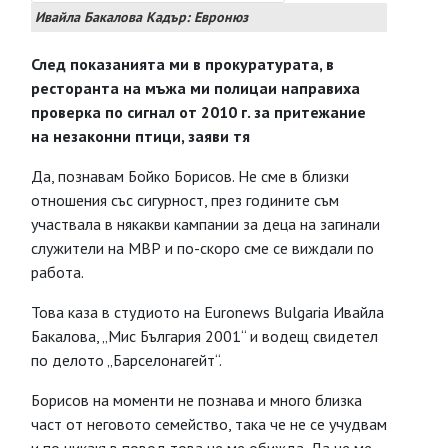
Ивайла Бакалова Кадър: Евронюз
След показанията ми в прокуратурата, в
ресторанта на мъжа ми полицаи направиха
проверка по сигнал от 2010 г. за притежание
на незаконни птици, заяви тя
Да, познавам Бойко Борисов. Не сме в близки
отношения със сигурност, през годините съм
участвала в някакви кампании за деца на загинали
служители на МВР и по-скоро сме се виждали по
работа.
Това каза в студиото на Euronews Bulgaria Ивайла
Бакалова, „Мис България 2001“ и водещ свидетел
по делото „Барселонагейт“.
Борисов на моменти не познава и много близка
част от неговото семейство, така че не се учудвам