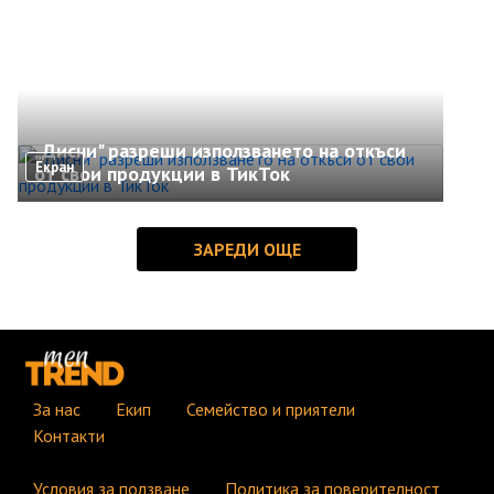
„Дисни" разреши използването на откъси
Екран
от свои продукции в ТикТок
За нас
Екип
Семейство и приятели
Контакти
Условия за ползване
Политика за поверителност