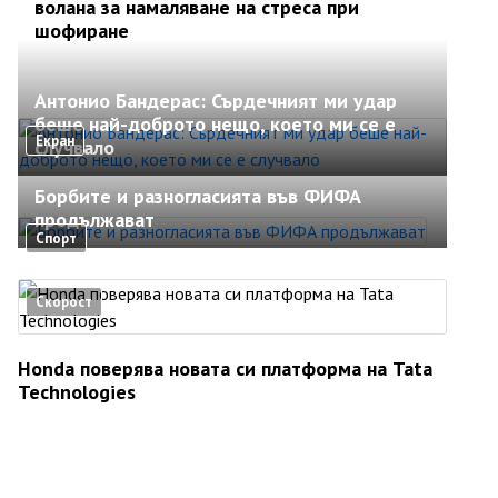
волана за намаляване на стреса при
шофиране
Антонио Бандерас: Сърдечният ми удар
беше най-доброто нещо, което ми се е
Екран
случвало
Борбите и разногласията във ФИФА
продължават
Спорт
Скорост
Honda поверява новата си платформа на Tata
Technologies