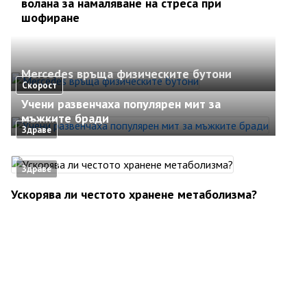
волана за намаляване на стреса при
шофиране
Mercedes връща физическите бутони
Скорост
Учени развенчаха популярен мит за
мъжките бради
Здраве
Здраве
Ускорява ли честото хранене метаболизма?