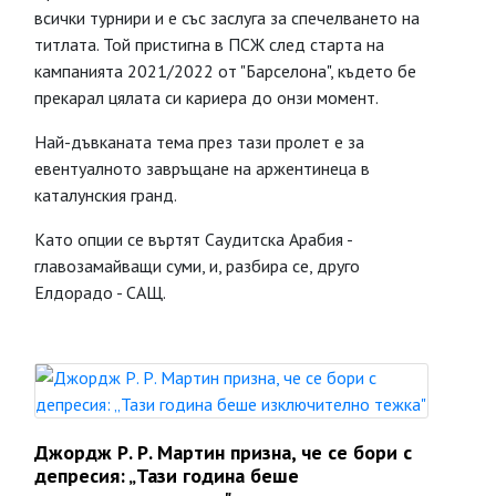
всички турнири и е със заслуга за спечелването на
титлата. Той пристигна в ПСЖ след старта на
кампанията 2021/2022 от "Барселона", където бе
прекарал цялата си кариера до онзи момент.
Най-дъвканата тема през тази пролет е за
евентуалното завръщане на аржентинеца в
каталунския гранд.
Като опции се въртят Саудитска Арабия -
главозамайващи суми, и, разбира се, друго
Елдорадо - САЩ.
Джордж Р. Р. Мартин призна, че се бори с
депресия: „Тази година беше