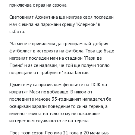
приключва с края на сезона.
Световният Аржентина ще изиграе своя последен
мач с екипа на парижани срещу "Клермон" в
събота.
"За мене е привилегия да тренирам най-добрия
футболист в историята на футбола. Това ще бъде
неговият последен мач на стадион "Парк де
Пренс" и аз се надявам, че той ще получи топло
посрещане от трибуните", каза Галтие.
Думите му са призив към феновете на ПСЖ да
изпратят Меси подобаващо. В някои от
последните мачове 35-годишният нападател бе
освиркван заради поведението си на терена, а
именно - езикът на тялото му не показваше
интерес към случващото се на терена.
През този сезон Лео има 21 гола в 20 мача във