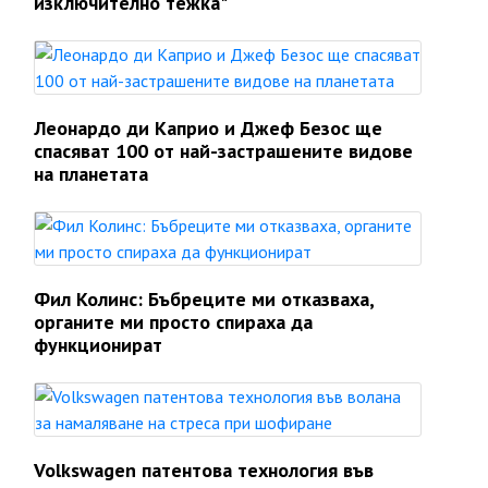
изключително тежка"
Леонардо ди Каприо и Джеф Безос ще
спасяват 100 от най-застрашените видове
на планетата
Фил Колинс: Бъбреците ми отказваха,
органите ми просто спираха да
функционират
Volkswagen патентова технология във