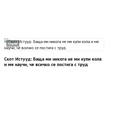
Екран
Скот Истууд: Баща ми никога не ми купи кола
и ме научи, че всичко се постига с труд