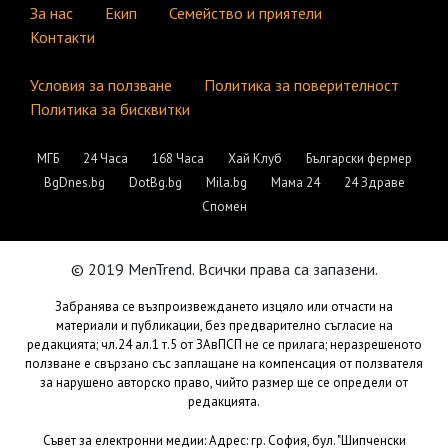
За нас
Екип
Семейство и приятели
Контакти
Условия за ползване
Политика за поверителност
Политика за бисквитки
МГБ
24 Часа
168 Часа
Хай Клуб
Български фермер
BgDnes.bg
DotBg.bg
Mila.bg
Мама 24
24 Здраве
Спомен
© 2019 MenTrend. Всички права са запазени.
Забранява се възпроизвеждането изцяло или отчасти на
материали и публикации, без предварително съгласие на
редакцията; чл.24 ал.1 т.5 от ЗАвПСП не се прилага; неразрешеното
ползване е свързано със заплащане на компенсация от ползвателя
за нарушено авторско право, чийто размер ще се определи от
редакцията.
Съвет за електронни медии: Адрес: гр. София, бул. "Шипченски