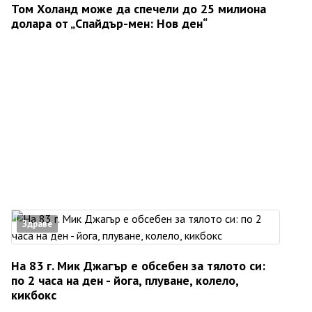
Том Холанд може да спечели до 25 милиона
долара от „Спайдър-мен: Нов ден“
Здраве
На 83 г. Мик Джагър е обсебен за тялото си:
по 2 часа на ден - йога, плуване, колело,
кикбокс