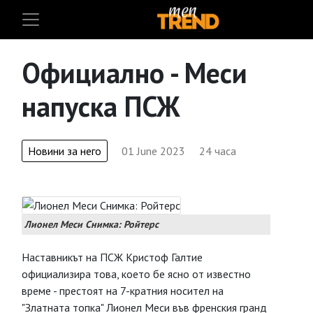
Официално - Меси
напуска ПСЖ
Новини за него
01 June 2023
24 часа
Лионел Меси Снимка: Ройтерс
Наставникът на ПСЖ Кристоф Галтие
официализира това, което бе ясно от известно
време - престоят на 7-кратния носител на
"Златната топка" Лионел Меси във френския гранд