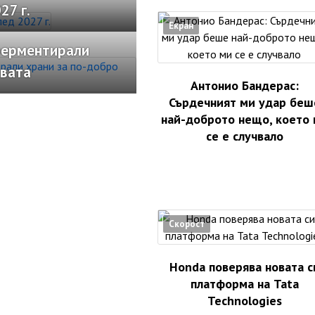
27 г.
Екран
ферментирали
рвата
Антонио Бандерас:
Сърдечният ми удар беш
най-доброто нещо, което
се е случвало
Скорост
Honda поверява новата с
платформа на Tata
Technologies