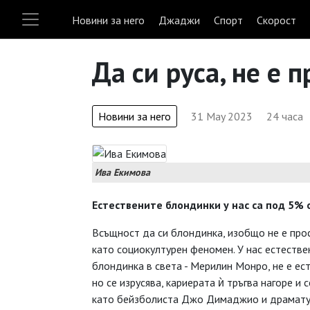
Новини за него
Джаджи
Спорт
Скорост
Да си руса, не е 
Новини за него
31 May 2023
24 часа
Ива Екимова
Естествените блондинки у нас са под 5%
Всъщност да си блондинка, изобщо не е про
като социокултурен феномен. У нас естестве
блондинка в света - Мерилин Монро, не е ес
но се изрусява, кариерата ѝ тръгва нагоре и
като бейзболиста Джо Димаджио и драматур