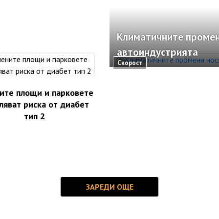
Климатичните промен
автоиндустрията
Скорост
ите площи и парковете
ляват риска от диабет
тип 2