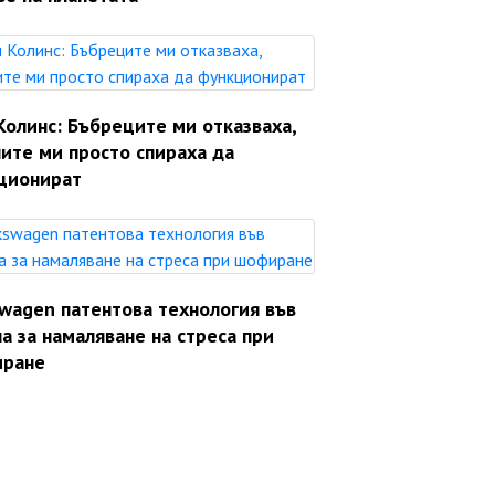
Колинс: Бъбреците ми отказваха,
ите ми просто спираха да
ционират
swagen патентова технология във
а за намаляване на стреса при
ране