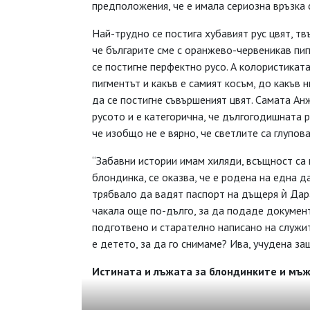
предположения, че е имала сериозна връзка
Най-трудно се постига хубавият рус цвят, т
че българите сме с оранжево-червеникав пиг
се постигне перфектно русо. А колористиката
пигментът и какъв е самият косъм, до какъв 
да се постигне съвършеният цвят. Самата Ан
русото и е категорична, че дългогодишната р
че изобщо не е вярно, че светлите са глупова
“Забавни истории имам хиляди, всъщност са м
блондинка, се оказва, че е родена на една да
трябвало да вадят паспорт на дъщеря ѝ Дара
чакала още по-дълго, за да подаде документ
подготвено и старателно написано на служит
е детето, за да го снимаме? Ива, учудена защ
Истината и лъжата за блондинките и мъже