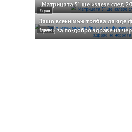
„Матрицата 5“ ще излезе след 20
Екран
Защо всеки мъж трябва да яде 
храни за по-добро здраве на че
Здраве