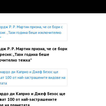
ж Р. Р. Мартин призна, че се бори
ресия: „Тази година беше
ючително тежка"
ардо ди Каприо и Джеф Безос ще
яват 100 от най-застрашените
ве на планетата