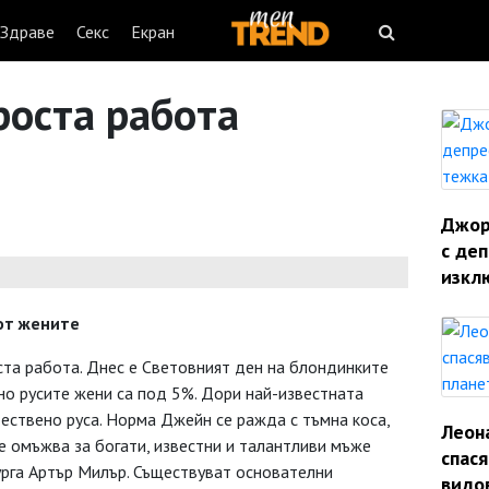
Здраве
Секс
Екран
проста работа
Джорд
с деп
изкл
 от жените
ста работа. Днес е Световният ден на блондинките
но русите жени са под 5%. Дори най-известната
тествено руса. Норма Джейн се ражда с тъмна коса,
Леон
 се омъжва за богати, известни и талантливи мъже
спас
га Артър Милър. Съществуват основателни
видо