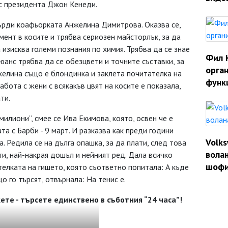
 с президента Джон Кенеди.
върди коафьорката Анжелина Димитрова. Оказва се,
мент в косите и трябва сериозен майсторлък, за да
 изисква големи познания по химия. Трябва да се знае
Фил 
нюанс трябва да се обезцвети и точните съставки, за
орган
желина също е блондинка и заклета почитателка на
функ
абота с жени с всякакъв цвят на косите е показала,
ти.
илиони”, смее се Ива Екимова, която, освен че е
та с Барби - 9 март. И разказва как преди години
Volk
. Редила се на дълга опашка, за да плати, след това
волан
и, най-накрая дошъл и нейният ред. Дала всичко
шофи
елката на гишето, която съответно попитала: А къде
о го търсят, отвърнала: На тенис е.
те - търсете единствено в съботния “24 часа”!