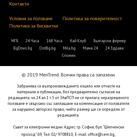
Контакти
Условия за ползване
Политика за поверителност
Политика за бисквитки
МГБ
24 Часа
168 Часа
Хай Клуб
Български фермер
BgDnes.bg
DotBg.bg
Mila.bg
Мама 24
24 Здраве
Спомен
© 2019 MenTrend. Всички права са запазени.
Забранява се възпроизвеждането изцяло или отчасти на
материали и публикации, без предварително съгласие на
редакцията; чл.24 ал.1 т.5 от ЗАвПСП не се прилага; неразрешеното
ползване е свързано със заплащане на компенсация от ползвателя
за нарушено авторско право, чийто размер ще се определи от
редакцията.
Съвет за електронни медии: Адрес: гр. София, бул. "Шипченски
,
проход" 69, Тел: 02/ 9708810,
E-mail:
office@cem.bg