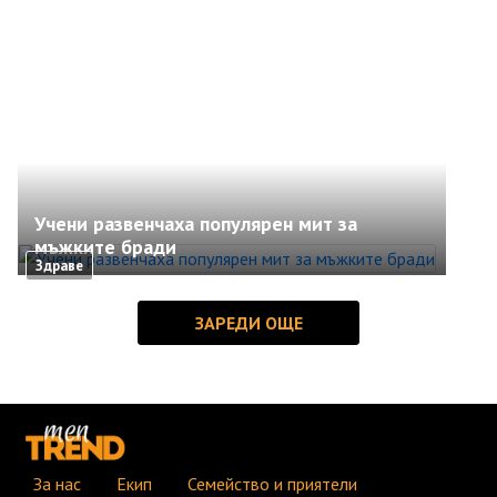
Учени развенчаха популярен мит за
мъжките бради
Здраве
За нас
Екип
Семейство и приятели