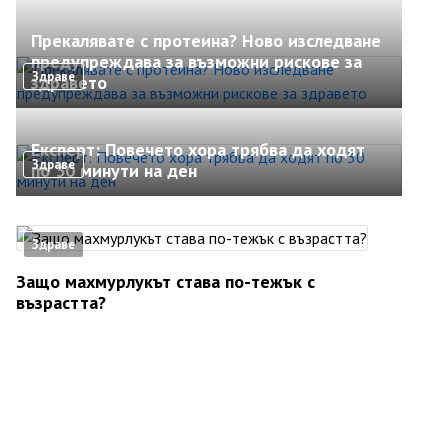
Прекалявате с протеина? Ново изследване
предупреждава за възможни рискове за
Здраве
здравето
Експерт: Повечето хора трябва да ходят
Здраве
по 30 минути на ден
Здраве
Защо махмурлукът става по-тежък с
възрастта?