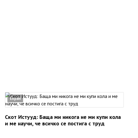
Екран
Скот Истууд: Баща ми никога не ми купи кола
и ме научи, че всичко се постига с труд