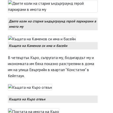
Двете коли на стария ъндърграунд герой паркирани в
имота му
Къщата на Каменов си има и басейн
В четвъртък Къро, съпругата му, бодигардът му и
иконoмката им бяха показно разстреляни в дома
им на улица Евъргрийн в квартал "Констатия" в
Кейптаун.
Къщата на Къро отвън