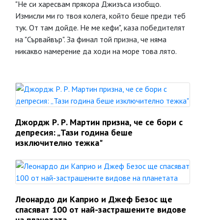
"Не си харесвам прякора Джизъса изобщо.
Измисли ми го твоя колега, който беше преди теб
тук. От там дойде. Не ме кефи", каза победителят
на "Сървайвър". За финал той призна, че няма
никакво намерение да ходи на море това лято.
Джордж Р. Р. Мартин призна, че се бори с
депресия: „Тази година беше
изключително тежка"
Леонардо ди Каприо и Джеф Безос ще
спасяват 100 от най-застрашените видове
на планетата