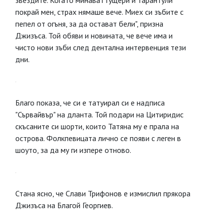
звездите. Когато минават гущери и тарантули
покрай мен, страх нямаше вече. Миех си зъбите с
пепел от огъня, за да остават бели", призна
Джизъса. Той обяви и новината, че вече има и
чисто нови зъби след дентална интервенция тези
дни.
Благо показа, че си е татуирал си е надписа
"Сървайвър" на дланта. Той подари на Цитиридис
скъсаните си шорти, които Татяна му е прала на
острова. Фолкпевицата лично се появи с леген в
шоуто, за да му ги изпере отново.
Стана ясно, че Слави Трифонов е измислил прякора
Джизъса на Благой Георгиев.