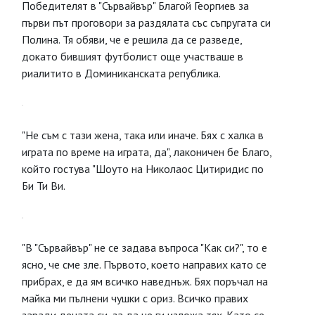
Победителят в "Сървайвър" Благой Георгиев за
първи път проговори за раздялата със съпругата си
Полина. Тя обяви, че е решила да се разведе,
докато бившият футболист още участваше в
риалитито в Доминиканската република.
"Не съм с тази жена, така или иначе. Бях с халка в
играта по време на играта, да", лаконичен бе Благо,
който гостува "Шоуто на Николаос Цитиридис по
Би Ти Ви.
"В "Сървайвър" не се задава въпроса "Как си?", то е
ясно, че сме зле. Първото, което направих като се
прибрах, е да ям всичко наведнъж. Бях поръчал на
майка ми пълнени чушки с ориз. Всичко правих