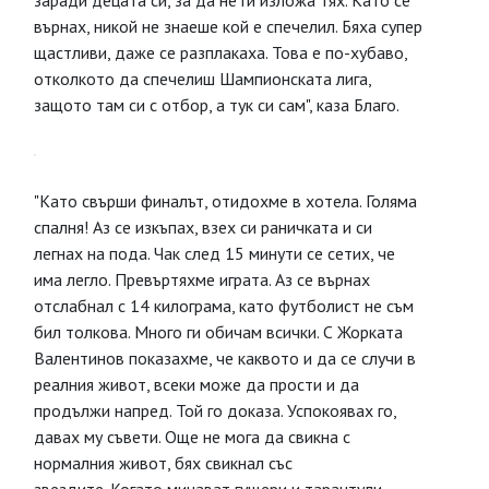
заради децата си, за да не ги изложа тях. Като се
върнах, никой не знаеше кой е спечелил. Бяха супер
щастливи, даже се разплакаха. Това е по-хубаво,
отколкото да спечелиш Шампионската лига,
защото там си с отбор, а тук си сам", каза Благо.
"Като свърши финалът, отидохме в хотела. Голяма
спалня! Аз се изкъпах, взех си раничката и си
легнах на пода. Чак след 15 минути се сетих, че
има легло. Превъртяхме играта. Аз се върнах
отслабнал с 14 килограма, като футболист не съм
бил толкова. Много ги обичам всички. С Жорката
Валентинов показахме, че каквото и да се случи в
реалния живот, всеки може да прости и да
продължи напред. Той го доказа. Успокоявах го,
давах му съвети. Още не мога да свикна с
нормалния живот, бях свикнал със