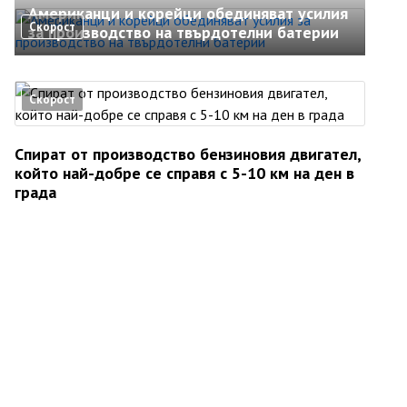
Американци и корейци обединяват усилия
Скорост
за производство на твърдотелни батерии
Скорост
Спират от производство бензиновия двигател,
който най-добре се справя с 5-10 км на ден в
града