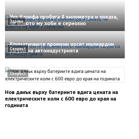
Уиз Калифа пробяга 8 километра и показа,
Здраве
че новото му хоби е сериозно
Климатичните промени носят милиардни
Скорост
загуби на автоиндустрията
Скорост
Нов данък върху батериите вдига цената на
електрическите коли с 600 евро до края на
годината