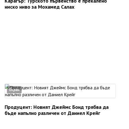
Карагър: Турското първенство е прекалено
ниско ниво за Мохамед Салах
Екран
Продуцент: Новият Джеймс Бонд трябва да
бъде напълно различен от Даниел Крейг