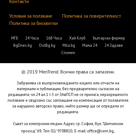
Контакти
Условия за ползване
Политика за поверителност
Политика за бисквитки
МГБ
24 Часа
168 Часа
Хай Клуб
Български фермер
BgDnes.bg
DotBg.bg
Mila.bg
Мама 24
24 Здраве
Спомен
© 2019 MenTrend. Всички права са запазени.
Забранява се възпроизвеждането изцяло или отчасти на
материали и публикации, без предварително съгласие на
редакцията; чл.24 ал.1 т.5 от ЗАвПСП не се прилага; неразрешеното
ползване е свързано със заплащане на компенсация от ползвателя
за нарушено авторско право, чийто размер ще се определи от
редакцията.
Съвет за електронни медии: Адрес: гр. София, бул. "Шипченски
,
проход" 69, Тел: 02/ 9708810,
E-mail:
office@cem.bg