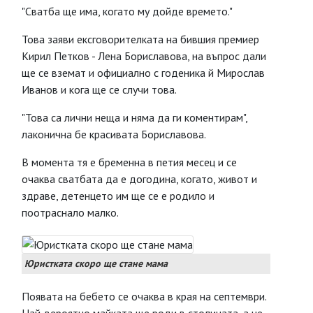
"Сватба ще има, когато му дойде времето."
Това заяви ексговорителката на бившия премиер
Кирил Петков - Лена Бориславова, на въпрос дали
ще се вземат и официално с годеника й Мирослав
Иванов и кога ще се случи това.
"Това са лични неща и няма да ги коментирам",
лаконична бе красивата Бориславова.
В момента тя е бременна в петия месец и се
очаква сватбата да е догодина, когато, живот и
здраве, детенцето им ще се е родило и
поотраснало малко.
Юристката скоро ще стане мама
Появата на бебето се очаква в края на септември.