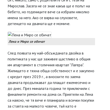
си с никого, само с родителите си и с тези на
Мирослав. Засега не се знае какъв ще е полът на
бебето, но годениците вече са избрали няколко
имена за него. Ако се вярва на слуховете,
детенцето на двамата ще е момиче.
Лена и Миро се обичат
След появата му най-обсъжданата двойка в
политиката у нас ще заживее щастливо в общия
им апартамент в столичния квартал "Лагера".
Жилището е тяхна обща собственост и е закупено
с кредит през 2019 г., а вноските по заема
двамата продължават да плащат ежемесечно и
до днес. През миналата година те приключили с
финалните ремонти на дома си. Приятели на Лена
са наясно, че тя вече е планирала и всички покупки
за стаята на малкото човече, тъй като е