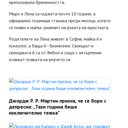
преполовила бременността.
Миро и Лена са гаджета почти 10 години, а
официално годеници станаха преди месеци, когато
се появи и малък диамант на ръката на юристката.
Родителите на Лена живеят в София, майка й е
психолог, а баща й - бизнесмен. Свекърът и
свекървата й са от Ямбол и също с нетърпение
очакват появата на внучето си.
Джордж Р. Р. Мартин призна, че се бори с
депресия: „Тази година беше
изключително тежка"