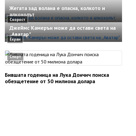
Жегата зад волана е опасна, колкото и
алкохолът
Скорост
Джеймс Камерън може да остави света на
„Аватар"
Екран
Спорт
Бившата годеница на Лука Дончич поиска
обезщетение от 50 милиона долара