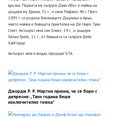
връзки. Първата му съпруга Даян Абът е майка на
дъщеря му Дрина, 51 г., и сина Рафаел, 46 г. През
1995 г. се родиха близнаците Джулиън и Арън,
чиято майка е бившата приятелка на Де Ниро Туки
Смит. Актьорът има син Елиът, 24 г., и дъщеря
Хелън Грейс, 11 г., от бившата си съпруга Грейс
Хайтауър.
Актьорът има и внуци, предаде БТА.
Джордж Р. Р. Мартин призна, че се бори с
депресия: „Тази година беше
изключително тежка"