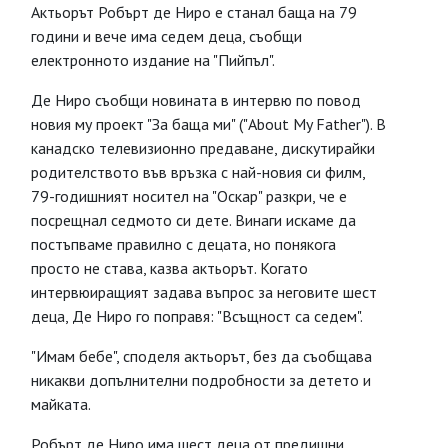
Актьорът Робърт де Ниро е станал баща на 79
години и вече има седем деца, съобщи
електронното издание на "Пийпъл".
Де Ниро съобщи новината в интервю по повод
новия му проект "За баща ми" ("About My Father"). В
канадско телевизионно предаване, дискутирайки
родителството във връзка с най-новия си филм,
79-годишният носител на "Оскар" разкри, че е
посрещнал седмото си дете. Винаги искаме да
постъпваме правилно с децата, но понякога
просто не става, казва актьорът. Когато
интервюиращият задава въпрос за неговите шест
деца, Де Ниро го поправя: "Всъщност са седем".
"Имам бебе", споделя актьорът, без да съобщава
никакви допълнителни подробности за детето и
майката.
Робърт де Ниро има шест деца от предишни