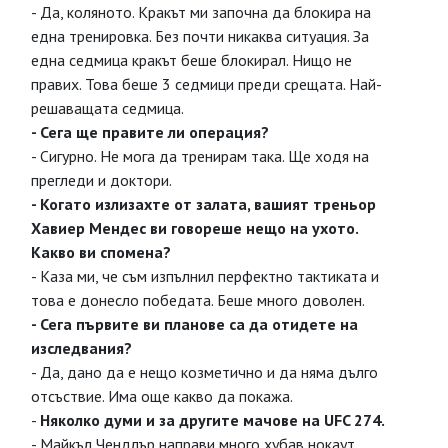
- Да, коляното. Кракът ми започна да блокира на
една тренировка. Без почти никаква ситуация. За
една седмица кракът беше блокирал. Нищо не
правих. Това беше 3 седмици преди срещата. Най-
решаващата седмица.
- Сега ще правите ли операция?
- Сигурно. Не мога да тренирам така. Ще ходя на
прегледи и доктори.
- Когато излизахте от залата, вашият треньор
Хавиер Мендес ви говореше нещо на ухото.
Какво ви спомена?
- Каза ми, че съм изпълнил перфектно тактиката и
това е донесло победата. Беше много доволен.
- Сега първите ви планове са да отидете на
изследвания?
- Да, дано да е нещо козметично и да няма дълго
отсъствие. Има още какво да покажа.
-
Няколко думи и за другите мачове на UFC 274.
- Майкъл Чендлър направи много хубав нокаут.