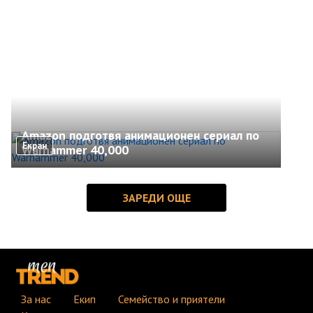
Amazon подготвя анимационен сериал по
Екран
Warhammer 40,000
За нас
Екип
Семейство и приятели