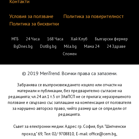
Контакти
Условия за ползване
Политика за поверителност
Политика за бисквитки
МГБ
24 Часа
168 Часа
Хай Клуб
Български фермер
BgDnes.bg
DotBg.bg
Mila.bg
Мама 24
24 Здраве
Спомен
© 2019 MenTrend. Всички права са запазени.
Забранява се възпроизвеждането изцяло или отчасти на
материали и публикации, без предварително съгласие на
редакцията; чл.24 ал.1 т.5 от ЗАвПСП не се прилага; неразрешеното
ползване е свързано със заплащане на компенсация от ползвателя
за нарушено авторско право, чийто размер ще се определи от
редакцията.
Съвет за електронни медии: Адрес: гр. София, бул. "Шипченски
,
проход" 69, Тел: 02/ 9708810,
E-mail:
office@cem.bg