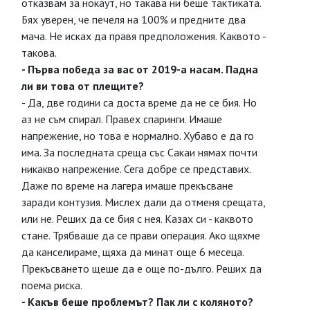
отказвам за нокаут, но такава ни беше тактиката.
Бях уверен, че печеля на 100% и предните два
мача. Не исках да правя предположения. Каквото -
такова.
- Първа победа за вас от 2019-а насам. Падна
ли ви това от плещите?
- Да, две години са доста време да не се бия. Но
аз не съм спирал. Правех спаринги. Имаше
напрежение, но това е нормално. Хубаво е да го
има. За последната среща със Сакаи нямах почти
никакво напрежение. Сега добре се представих.
Даже по време на лагера имаше прекъсване
заради контузия. Мислех дали да отменя срещата,
или не. Реших да се бия с нея. Казах си - каквото
стане. Трябваше да се прави операция. Ако щяхме
да канселираме, щяха да минат още 6 месеца.
Прекъсването щеше да е още по-дълго. Реших да
поема риска.
- Какъв беше проблемът? Пак ли с коляното?