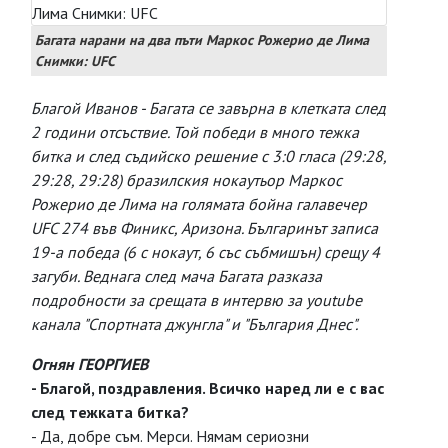
Багата нарани на два пъти Маркос Рожерио де Лима
Снимки: UFC
Благой Иванов - Багата се завърна в клетката след
2 години отсъствие. Той победи в много тежка
битка и след съдийско решение с 3:0 гласа (29:28,
29:28, 29:28) бразилския нокаутьор Маркос
Рожерио де Лима на голямата бойна галавечер
UFC 274 във Финикс, Аризона. Българинът записа
19-а победа (6 с нокаут, 6 със събмишън) срещу 4
загуби. Веднага след мача Багата разказа
подробности за срещата в интервю за youtube
канала "Спортната джунгла" и "България Днес".
Огнян ГЕОРГИЕВ
- Благой, поздравления. Всичко наред ли е с вас
след тежката битка?
- Да, добре съм. Мерси. Нямам сериозни