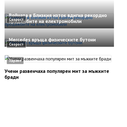
Войната в Близкия изток вдигна рекордно
Скорост
продажбите на електромобили
Mercedes връща физическите бутони
Скорост
Здраве
Учени развенчаха популярен мит за мъжките
бради