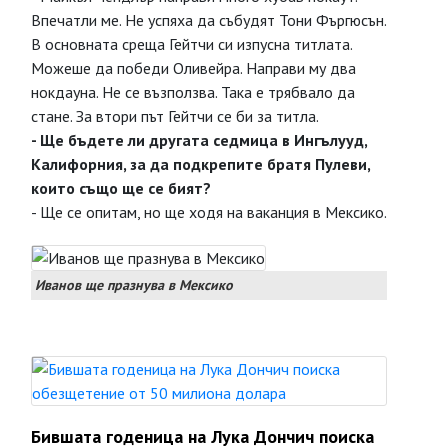
Впечатли ме. Не успяха да събудят Тони Фъргюсън.
В основната среща Гейтчи си изпусна титлата.
Можеше да победи Оливейра. Направи му два
нокдауна. Не се възползва. Така е трябвало да
стане. За втори път Гейтчи се би за титла.
- Ще бъдете ли другата седмица в Ингълууд,
Калифорния, за да подкрепите братя Пулеви,
които също ще се бият?
- Ще се опитам, но ще ходя на ваканция в Мексико.
Иванов ще празнува в Мексико
Бившата годеница на Лука Дончич поиска