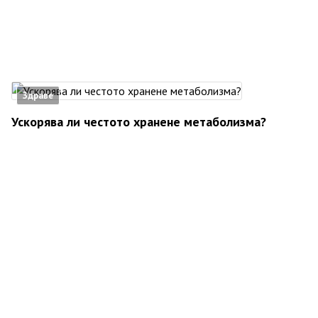
Здраве
Ускорява ли честото хранене метаболизма?