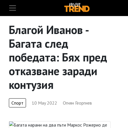
Благой Иванов -
Багата след
победата: Бях пред
отказване заради
контузия
Спорт
10 May 2022
Огнян Георгиев