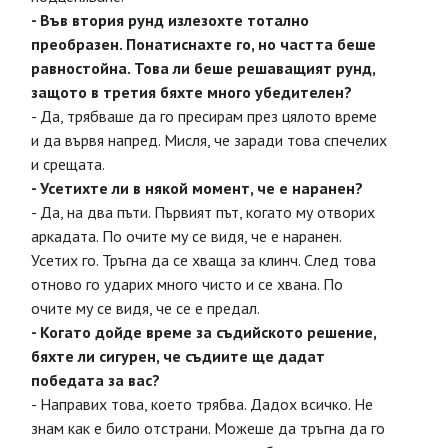
- Във втория рунд излезохте тотално
преобразен. Понатиснахте го, но частта беше
равностойна. Това ли беше решаващият рунд,
защото в третия бяхте много убедителен?
- Да, трябваше да го пресирам през цялото време
и да вървя напред. Мисля, че заради това спечелих
и срещата.
- Усетихте ли в някой момент, че е наранен?
- Да, на два пъти. Първият път, когато му отворих
аркадата. По очите му се видя, че е наранен.
Усетих го. Тръгна да се хваща за клинч. След това
отново го ударих много чисто и се хвана. По
очите му се видя, че се е предал.
- Когато дойде време за съдийското решение,
бяхте ли сигурен, че съдиите ще дадат
победата за вас?
- Направих това, което трябва. Дадох всичко. Не
знам как е било отстрани. Можеше да тръгна да го