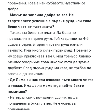
поражения. Това е най-хубавото. Чувствам се
добре.
- Мачът не започна добре за вас. Не
стартирахте успешно в първия рунд или това
беше част от тактиката?
- Такава ми беше тактиката. Да бъда по-
предпазлив в първия рунд. Той хвърляше по 4-5
удара в серия. Втория и третия рунд намали
темпото. Има много силен първи рунд. Повечето
му срещи приключват там. С моя треньор Хавиер
Мендес говорихме това няколко пъти да тръгне
двубоят. След първия рунд ми каза, че трябва да
започна да натискам.
- Де Лима ви нацели няколко пъти много чисто
и тежко. Имаше ли момент, в който бяхте
позамаян?
- Не, играл съм с по-големи удрячи, но да,
попаденията бяха плътни. Не е човек за
подценяване.